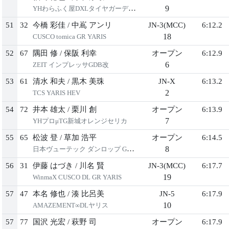
9
YHわらふく屋DXLタイヤガーデン新城デミオ
51
32
今橋 彩佳
/
中嶌 アンリ
JN-3(MCC)
6:12.2
18
CUSCO tomica GR YARIS
52
67
隅田 修
/
保阪 利幸
オープン
6:12.9
6
ZEIT インプレッサGDB改
53
61
清水 和夫
/
黒木 美珠
JN-X
6:13.2
2
TCS YARIS HEV
54
72
井本 雄太
/
栗川 創
オープン
6:13.9
7
YHプロμTG新城オレンジセリカ
55
65
松波 登
/
草加 浩平
オープン
6:14.5
8
日本ヴューテック ダンロップ GRヤリス
56
31
伊藤 はづき
/
川名 賢
JN-3(MCC)
6:17.7
19
WinmaX CUSCO DL GR YARIS
57
47
本名 修也
/
湊 比呂美
JN-5
6:17.9
10
AMAZEMENT∞DLヤリス
57
77
国沢 光宏
/
萩野 司
オープン
6:17.9