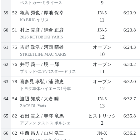
9
ベストカー•ミライース
59
52
亀高 秀也
/
厚地 保幸
JN-5
6:20.9
11
K's BRIG ヤリス
60
51
村上 克彦
/
鍋倉 正彦
JN-5
6:23.8
12
2026 KOTOBUKI YARIS
61
75
吉野 政浩
/
河西 晴雄
オープン
6:24.3
10
STREETLIFE MAC YARIS
62
76
井野 義一
/
境 一輝
オープン
6:30.2
11
ブリッド•エアバスター•ヤリス
63
78
喜多見 孝弘
/
浦 雅史
オープン
6:32.0
12
トヨタ車体ハイエース1号車
64
54
渡辺 知成
/
大倉 瞳
JN-5
6:32.7
13
ZACS DL Yaris
65
82
石田 貴之
/
寺澤 竜馬
ヒストリック
6:35.8
2
アプレン クストス ポルシェ
66
62
中西 昌人
/
山村 浩三
JN-X
6:36.2