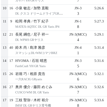
7
カヤバ YH GRヤリス
10
16
小泉 敏志
/
加勢 直毅
JN-3
5:26.6
3
DL クスコ ドリームドライブGRヤリス
11
9
松岡 孝典
/
竹下 紀子
JN-1
5:27.3
8
MATEX-AQTEC DL GR Yaris JP4
12
21
長尾 綱也
/
尼子 祥一
JN-3(MCC)
5:29.1
4
DL WPMS GRヤリス
13
40
鈴木 尚
/
島津 雅彦
JN-4
5:31.4
1
スマッシュDL•WMコマツBRZ
14
17
HYOMA
/
石垣 晴恵
JN-3
5:31.6
5
FaithCraft YH GR Yaris
15
26
岩堀 巧
/
相原 貴浩
JN-3(MCC)
5:32.1
6
一六RACIG GRyaris
16
27
奥井 優介
/
藤田 めぐみ
JN-3(MCC)
5:32.6
7
CUSCO WM DL GR Yaris
17
19
三枝 聖弥
/
木村 裕介
JN-3(MCC)
5:33.6
8
IMSF DL GRヤリス零号機