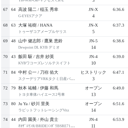
3
YH•WM•OR•マクゼス CR-Z
67
64
高波 陽二
/
稲玉 秀幸
JN-X
6:36.6
4
G-EYESアクア
68
63
大塚 祐樹
/
HANA
JN-X
6:37.3
5
トゥーザコアメープルヤリス
69
48
山中 健志郎
/
鷹巣 恵鈴
JN-5
6:38.6
14
Dewpoint DL KYB デミオ
70
43
飯田 駆
/
吉井 紗英
JN-4
6:39.0
10
KYBワコーズレソルテスイフト
71
84
中村 公一
/
刀祢 佑大
ヒストリック
6:47.1
3
スクーデリアVRKタクミ日産バイオレット
72
79
秋本 祐輔
/
伊藤 和馬
オープン
6:49.0
13
トヨタ車体ハイエース2号車
73
80
Ju Ya
/
砂川 里美
オープン
6:51.6
14
ラビットフットレーシングVitz
74
44
内田 園美
/
外山 貴士
JN-4
6:53.9
11
ｵｶｻﾞｴﾓﾝR/BRIDEｼﾝﾎﾞﾘBSRE71RZ86