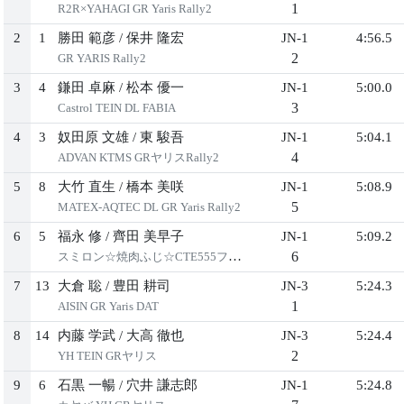
1
R2R×YAHAGI GR Yaris Rally2
2
1
勝田 範彦
/
保井 隆宏
JN-1
4:56.5
2
GR YARIS Rally2
3
4
鎌田 卓麻
/
松本 優一
JN-1
5:00.0
3
Castrol TEIN DL FABIA
4
3
奴田原 文雄
/
東 駿吾
JN-1
5:04.1
4
ADVAN KTMS GRヤリスRally2
5
8
大竹 直生
/
橋本 美咲
JN-1
5:08.9
5
MATEX-AQTEC DL GR Yaris Rally2
6
5
福永 修
/
齊田 美早子
JN-1
5:09.2
6
スミロン☆焼肉ふじ☆CTE555ファビア
7
13
大倉 聡
/
豊田 耕司
JN-3
5:24.3
1
AISIN GR Yaris DAT
8
14
内藤 学武
/
大高 徹也
JN-3
5:24.4
2
YH TEIN GRヤリス
9
6
石黒 一暢
/
穴井 謙志郎
JN-1
5:24.8