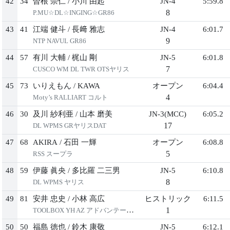
42
34
曽根 崇仁
/
小川 由起
JN-4
5:59.8
8
P.MU☆DL☆INGING☆GR86
43
41
江端 健斗
/
長﨑 雅志
JN-4
6:01.7
9
NTP NAVUL GR86
44
57
有川 大輔
/
梶山 剛
JN-5
6:01.8
7
CUSCO WM DL TWR OTSヤリス
45
73
いりえもん
/
KAWA
オープン
6:04.4
4
Moty’s RALLIART コルト
46
30
及川 紗利亜
/
山本 磨美
JN-3(MCC)
6:05.2
17
DL WPMS GRヤリスDAT
47
68
AKIRA
/
石田 一輝
オープン
6:08.8
5
RSS スープラ
48
59
伊藤 眞央
/
多比羅 二三男
JN-5
6:10.8
8
DL WPMS ヤリス
49
81
安井 忠史
/
小林 高広
ヒストリック
6:11.5
1
TOOLBOX YH AZ アドバンテージ トレノ
50
50
福島 徳也
/
鈴木 康敬
JN-5
6:12.1