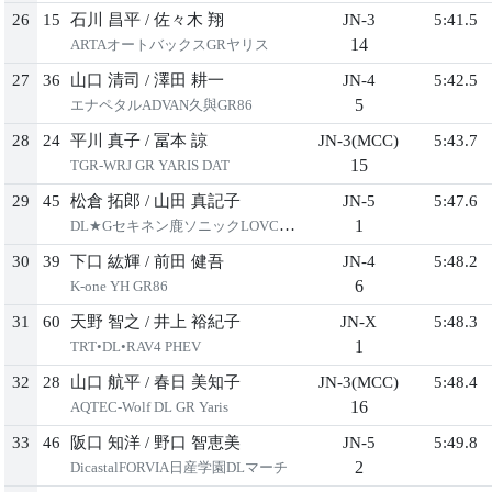
26
15
石川 昌平
/
佐々木 翔
JN-3
5:41.5
14
ARTAオートバックスGRヤリス
27
36
山口 清司
/
澤田 耕一
JN-4
5:42.5
5
エナペタルADVAN久與GR86
28
24
平川 真子
/
冨本 諒
JN-3(MCC)
5:43.7
15
TGR-WRJ GR YARIS DAT
29
45
松倉 拓郎
/
山田 真記子
JN-5
5:47.6
1
DL★Gセキネン鹿ソニックLOVCAヤリス
30
39
下口 紘輝
/
前田 健吾
JN-4
5:48.2
6
K-one YH GR86
31
60
天野 智之
/
井上 裕紀子
JN-X
5:48.3
1
TRT•DL•RAV4 PHEV
32
28
山口 航平
/
春日 美知子
JN-3(MCC)
5:48.4
16
AQTEC-Wolf DL GR Yaris
33
46
阪口 知洋
/
野口 智恵美
JN-5
5:49.8
2
DicastalFORVIA日産学園DLマーチ