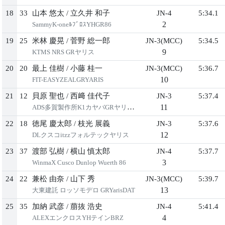
18
33
山本 悠太
/
立久井 和子
JN-4
5:34.1
2
SammyK-oneﾙﾌﾞﾛｽYHGR86
19
25
米林 慶晃
/
菅野 総一郎
JN-3(MCC)
5:34.5
9
KTMS NRS GRヤリス
20
20
最上 佳樹
/
小藤 桂一
JN-3(MCC)
5:36.7
10
FIT-EASYZEALGRYARIS
21
12
貝原 聖也
/
西﨑 佳代子
JN-3
5:37.4
11
ADS多賀製作所K1カヤバGRヤリスDL
22
18
徳尾 慶太郎
/
枝光 展義
JN-3
5:37.6
12
DLクスコitzzフォルテックヤリス
23
37
渡部 弘樹
/
横山 慎太郎
JN-4
5:37.7
3
WinmaX Cusco Dunlop Wuerth 86
24
22
兼松 由奈
/
山下 秀
JN-3(MCC)
5:39.7
13
大東建託 ロッソモデロ GRYarisDAT
25
35
加納 武彦
/
萠抜 浩史
JN-4
5:41.4
4
ALEXエンクロスYHテインBRZ