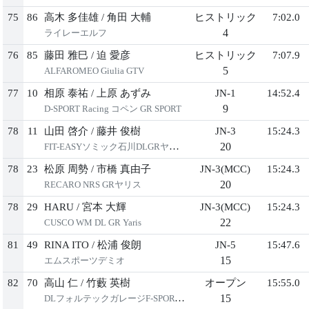
75
86
高木 多佳雄
/
角田 大輔
ヒストリック
7:02.0
4
ライレーエルフ
76
85
藤田 雅巳
/
迫 愛彦
ヒストリック
7:07.9
5
ALFAROMEO Giulia GTV
77
10
相原 泰祐
/
上原 あずみ
JN-1
14:52.4
9
D-SPORT Racing コペン GR SPORT
78
11
山田 啓介
/
藤井 俊樹
JN-3
15:24.3
20
FIT-EASYソミック石川DLGRヤリス
78
23
松原 周勢
/
市橋 真由子
JN-3(MCC)
15:24.3
20
RECARO NRS GRヤリス
78
29
HARU
/
宮本 大輝
JN-3(MCC)
15:24.3
22
CUSCO WM DL GR Yaris
81
49
RINA ITO
/
松浦 俊朗
JN-5
15:47.6
15
エムスポーツデミオ
82
70
高山 仁
/
竹藪 英樹
オープン
15:55.0
15
DLフォルテックガレージF-SPORT106