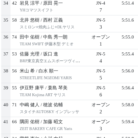
34
42
岩見 涼平
/
原田 晃一
JN-4
5:51.4
7
YHコマツスイフト
35
58
北井 悠樹
/
西村 正義
JN-5
5:51.6
3
スミロン⭐焼肉ふじ⭐DLヤリス
36
74
田中 佑樹
/
中島 秀一朗
オープン
5:55.0
1
TEAM SWIFT 伊藤木型 デミオ
37
53
佐藤 光理
/
坂口 進
JN-5
5:55.4
4
BRP東京真空エムスポーツヴィッツ
38
56
米山 希
/
白水 順一
JN-5
5:56.0
5
STREETLIFE NOZOMI YARIS
39
55
伊豆野 康平
/
蓑島 琴美
JN-5
5:56.4
6
TEAM Kojima ART ヤリス
40
71
中嶋 健人
/
穂波 佑輔
オープン
5:58.0
2
スタイチAUTOSKY インプレッサ
41
66
隅田 佑樹
/
加藤 昭文
オープン
5:59.4
3
ZEIT BAKERY CAFE GR Yaris