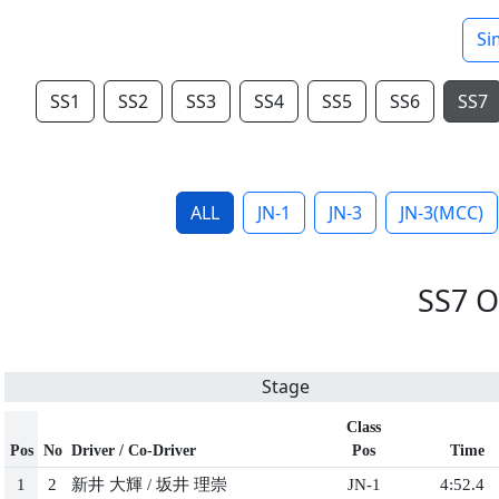
Si
SS1
SS2
SS3
SS4
SS5
SS6
SS7
ALL
JN-1
JN-3
JN-3(MCC)
SS7 O
Stage
Class
Pos
No
Driver / Co-Driver
Pos
Time
1
2
新井 大輝
/
坂井 理崇
JN-1
4:52.4