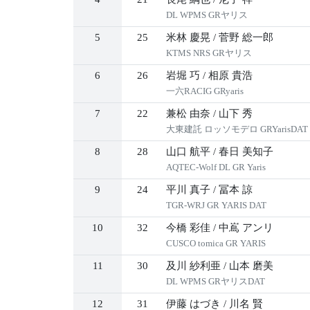
DL WPMS GRヤリス
5
25
米林 慶晃
/
菅野 総一郎
KTMS NRS GRヤリス
6
26
岩堀 巧
/
相原 貴浩
一六RACIG GRyaris
7
22
兼松 由奈
/
山下 秀
大東建託 ロッソモデロ GRYarisDAT
8
28
山口 航平
/
春日 美知子
AQTEC-Wolf DL GR Yaris
9
24
平川 真子
/
冨本 諒
TGR-WRJ GR YARIS DAT
10
32
今橋 彩佳
/
中嶌 アンリ
CUSCO tomica GR YARIS
11
30
及川 紗利亜
/
山本 磨美
DL WPMS GRヤリスDAT
12
31
伊藤 はづき
/
川名 賢