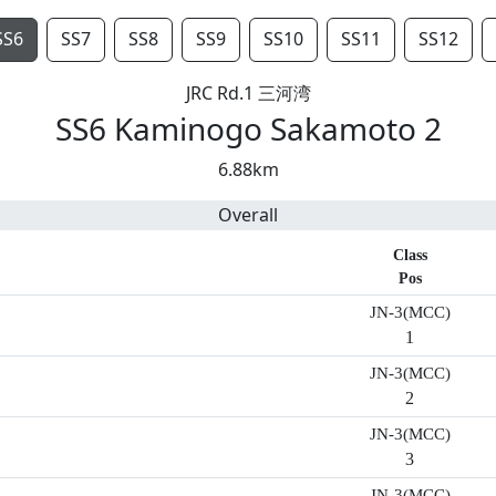
SS6
SS7
SS8
SS9
SS10
SS11
SS12
JRC Rd.1 三河湾
SS6 Kaminogo Sakamoto 2
6.88km
Overall
Class
Pos
JN-3(MCC)
1
JN-3(MCC)
2
JN-3(MCC)
3
JN-3(MCC)