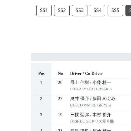
SS1
SS2
SS3
SS4
SS5
Pos
No
Driver / Co-Driver
1
20
最上 佳樹
/
小藤 桂一
FIT-EASYZEALGRYARIS
2
27
奥井 優介
/
藤田 めぐみ
CUSCO WM DL GR Yaris
3
19
三枝 聖弥
/
木村 裕介
IMSF DL GRヤリス零号機
4
21
長尾 綱也
/
尼子 祥一