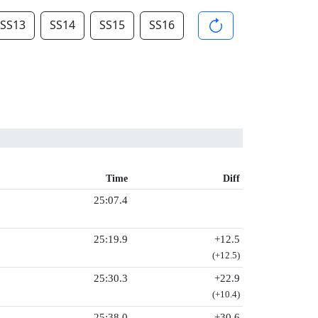
SS13
SS14
SS15
SS16
Time
Diff
25:07.4
25:19.9
+12.5
(+12.5)
25:30.3
+22.9
(+10.4)
25:38.0
+30.6