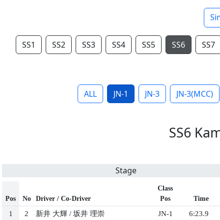
Si
SS1
SS2
SS3
SS4
SS5
SS6
SS7
ALL
JN-1
JN-3
JN-3(MCC)
SS6 Kam
Stage
Class
Pos
No
Driver / Co-Driver
Pos
Time
1
2
新井 大輝
/
坂井 理崇
JN-1
6:23.9