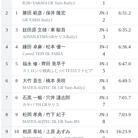
1
R2R×YAHAGI GR Yaris Rally2
2
1
勝田 範彦
/
保井 隆宏
JN-1
6:31.2
2
GR YARIS Rally2
3
3
奴田原 文雄
/
東 駿吾
JN-1
6:35.2
3
ADVAN KTMS GRヤリスRally2
4
4
鎌田 卓麻
/
松本 優一
JN-1
6:36.4
4
Castrol TEIN DL FABIA
5
5
福永 修
/
齊田 美早子
JN-1
6:47.0
5
スミロン☆焼肉ふじ☆CTE555ファビア
6
8
大竹 直生
/
橋本 美咲
JN-1
6:49.5
6
MATEX-AQTEC DL GR Yaris Rally2
7
6
石黒 一暢
/
穴井 謙志郎
JN-1
7:01.7
7
カヤバ YH GRヤリス
8
9
松岡 孝典
/
竹下 紀子
JN-1
7:03.9
8
MATEX-AQTEC DL GR Yaris JP4
9
10
相原 泰祐
/
上原 あずみ
JN-1
16:23.9