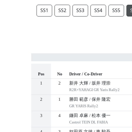
SS1
SS2
SS3
SS4
SS5
Pos
No
Driver / Co-Driver
1
2
新井 大輝
/
坂井 理崇
R2R×YAHAGI GR Yaris Rally2
2
1
勝田 範彦
/
保井 隆宏
GR YARIS Rally2
3
4
鎌田 卓麻
/
松本 優一
Castrol TEIN DL FABIA
4
3
奴田原 文雄
/
東 駿吾