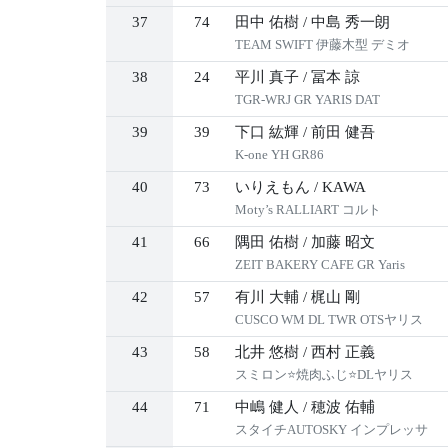
37
74
田中 佑樹
/
中島 秀一朗
TEAM SWIFT 伊藤木型 デミオ
38
24
平川 真子
/
冨本 諒
TGR-WRJ GR YARIS DAT
39
39
下口 紘輝
/
前田 健吾
K-one YH GR86
40
73
いりえもん
/
KAWA
Moty’s RALLIART コルト
41
66
隅田 佑樹
/
加藤 昭文
ZEIT BAKERY CAFE GR Yaris
42
57
有川 大輔
/
梶山 剛
CUSCO WM DL TWR OTSヤリス
43
58
北井 悠樹
/
西村 正義
スミロン⭐焼肉ふじ⭐DLヤリス
44
71
中嶋 健人
/
穂波 佑輔
スタイチAUTOSKY インプレッサ