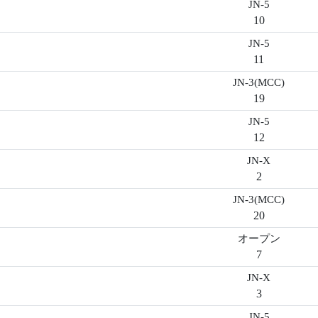
JN-5
10
JN-5
11
JN-3(MCC)
19
JN-5
12
JN-X
2
JN-3(MCC)
20
オープン
7
JN-X
3
JN-5