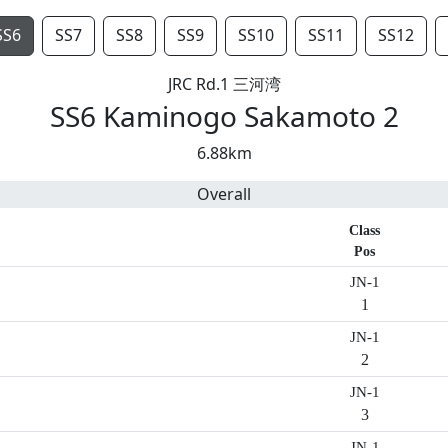
SS6
SS7
SS8
SS9
SS10
SS11
SS12
JRC Rd.1 三河湾
SS6 Kaminogo Sakamoto 2
6.88km
Overall
Class
Pos
JN-1
1
JN-1
2
JN-1
3
JN-1