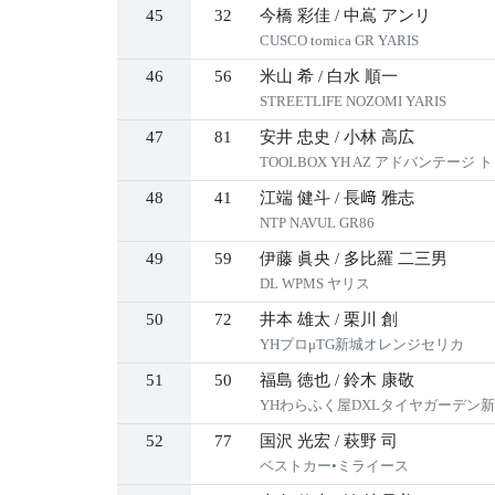
45
32
今橋 彩佳
/
中嶌 アンリ
CUSCO tomica GR YARIS
46
56
米山 希
/
白水 順一
STREETLIFE NOZOMI YARIS
47
81
安井 忠史
/
小林 高広
TOOLBOX YH AZ アドバンテージ 
48
41
江端 健斗
/
長﨑 雅志
NTP NAVUL GR86
49
59
伊藤 眞央
/
多比羅 二三男
DL WPMS ヤリス
50
72
井本 雄太
/
栗川 創
YHプロμTG新城オレンジセリカ
51
50
福島 徳也
/
鈴木 康敬
YHわらふく屋DXLタイヤガーデン
52
77
国沢 光宏
/
萩野 司
ベストカー•ミライース