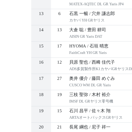
MATEX-AQTEC DL GR Yaris JP4
13
6
石黒 一暢
/
穴井 謙志郎
カヤバ YH GRヤリス
14
13
大倉 聡
/
豊田 耕司
AISIN GR Yaris DAT
15
17
HYOMA
/
石垣 晴恵
FaithCraft YH GR Yaris
16
12
貝原 聖也
/
西﨑 佳代子
ADS多賀製作所K1カヤバGRヤリスD
17
27
奥井 優介
/
藤田 めぐみ
CUSCO WM DL GR Yaris
18
19
三枝 聖弥
/
木村 裕介
IMSF DL GRヤリス零号機
19
15
石川 昌平
/
佐々木 翔
ARTAオートバックスGRヤリス
20
21
長尾 綱也
/
尼子 祥一