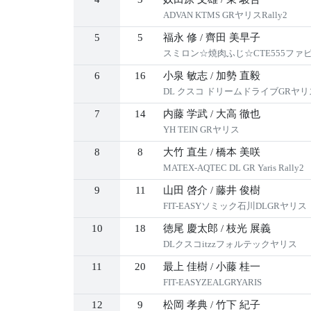
ADVAN KTMS GRヤリスRally2
5
5
福永 修
/
齊田 美早子
スミロン☆焼肉ふじ☆CTE555ファ
6
16
小泉 敏志
/
加勢 直毅
DL クスコ ドリームドライブGRヤリ
7
14
内藤 学武
/
大高 徹也
YH TEIN GRヤリス
8
8
大竹 直生
/
橋本 美咲
MATEX-AQTEC DL GR Yaris Rally2
9
11
山田 啓介
/
藤井 俊樹
FIT-EASYソミック石川DLGRヤリス
10
18
徳尾 慶太郎
/
枝光 展義
DLクスコitzzフォルテックヤリス
11
20
最上 佳樹
/
小藤 桂一
FIT-EASYZEALGRYARIS
12
9
松岡 孝典
/
竹下 紀子