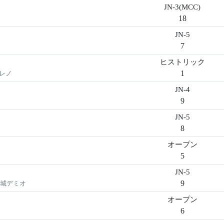
JN-3(MCC)
18
JN-5
7
ヒストリック
1
トレノ
JN-4
9
JN-5
8
オープン
5
JN-5
9
新城デミオ
オープン
6