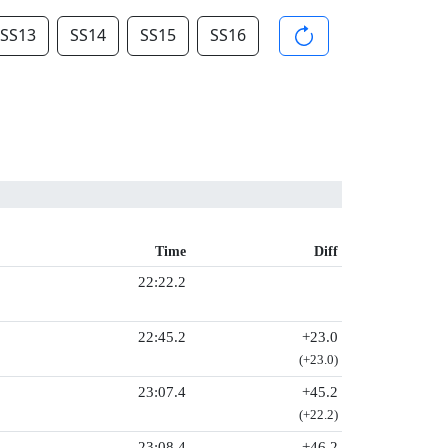
SS13
SS14
SS15
SS16
Time
Diff
22:22.2
22:45.2
+23.0
(+23.0)
23:07.4
+45.2
(+22.2)
23:08.4
+46.2