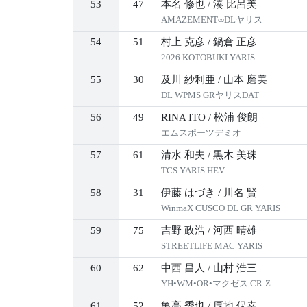
53
47
本名 修也
/
湊 比呂美
AMAZEMENT∞DLヤリス
54
51
村上 克彦
/
鍋倉 正彦
2026 KOTOBUKI YARIS
55
30
及川 紗利亜
/
山本 磨美
DL WPMS GRヤリスDAT
56
49
RINA ITO
/
松浦 俊朗
エムスポーツデミオ
57
61
清水 和夫
/
黒木 美珠
TCS YARIS HEV
58
31
伊藤 はづき
/
川名 賢
WinmaX CUSCO DL GR YARIS
59
75
吉野 政浩
/
河西 晴雄
STREETLIFE MAC YARIS
60
62
中西 昌人
/
山村 浩三
YH•WM•OR•マクゼス CR-Z
61
52
亀高 秀也
/
厚地 保幸