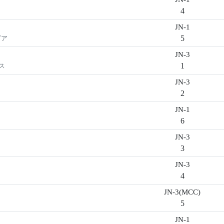
4
JN-1
5
ビア
JN-3
1
ス
JN-3
2
JN-1
6
JN-3
3
JN-3
4
JN-3(MCC)
5
JN-1