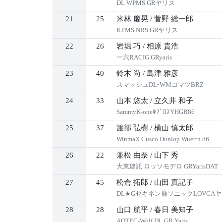
DL WPMS GRヤリス
21
25
米林 慶晃
/
菅野 総一郎
KTMS NRS GRヤリス
22
26
岩堀 巧
/
相原 貴浩
一六RACIG GRyaris
23
40
鈴木 尚
/
島津 雅彦
スマッシュDL•WMコマツBRZ
24
33
山本 悠太
/
立久井 和子
SammyK-oneﾙﾌﾞﾛｽYHGR86
25
37
渡部 弘樹
/
横山 慎太郎
WinmaX Cusco Dunlop Wuerth 86
26
22
兼松 由奈
/
山下 秀
大東建託 ロッソモデロ GRYarisDAT
27
45
松倉 拓郎
/
山田 真記子
DL★Gセキネン鹿ソニックLOVCA
28
28
山口 航平
/
春日 美知子
AQTEC-Wolf DL GR Yaris