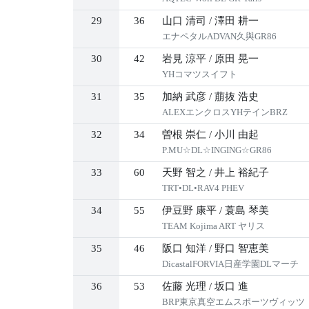
29
36
山口 清司
/
澤田 耕一
エナペタルADVAN久與GR86
30
42
岩見 涼平
/
原田 晃一
YHコマツスイフト
31
35
加納 武彦
/
萠抜 浩史
ALEXエンクロスYHテインBRZ
32
34
曽根 崇仁
/
小川 由起
P.MU☆DL☆INGING☆GR86
33
60
天野 智之
/
井上 裕紀子
TRT•DL•RAV4 PHEV
34
55
伊豆野 康平
/
蓑島 琴美
TEAM Kojima ART ヤリス
35
46
阪口 知洋
/
野口 智恵美
DicastalFORVIA日産学園DLマーチ
36
53
佐藤 光理
/
坂口 進
BRP東京真空エムスポーツヴィッツ