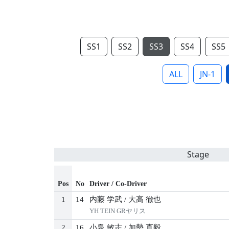
SS1
SS2
SS3
SS4
SS5
ALL
JN-1
Stage
Pos
No
Driver / Co-Driver
1
14
内藤 学武
/
大高 徹也
YH TEIN GRヤリス
2
16
小泉 敏志
/
加勢 直毅