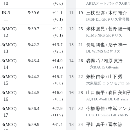
10
(+0.6)
ARTAオートバックスGR
JN-3
5:39.6
+11.1
11
19
三枝 聖弥
/
木村 裕介
11
(+0.1)
IMSF DL GRヤリス零号機
-3(MCC)
5:39.7
+11.2
12
25
米林 慶晃
/
菅野 総一
12
(+0.1)
KTMS NRS GRヤリス
-3(MCC)
5:42.2
+13.7
13
21
長尾 綱也
/
尼子 祥一
13
(+2.5)
DL WPMS GRヤリス
-3(MCC)
5:43.4
+14.9
14
26
岩堀 巧
/
相原 貴浩
14
(+1.2)
一六RACIG GRyaris
-3(MCC)
5:44.2
+15.7
15
22
兼松 由奈
/
山下 秀
15
(+0.8)
大東建託 ロッソモデロ GRYa
-3(MCC)
5:44.5
+16.0
16
28
山口 航平
/
春日 美知
16
(+0.3)
AQTEC-Wolf DL GR Yaris
-3(MCC)
5:56.4
+27.9
17
32
今橋 彩佳
/
中嶌 アン
17
(+11.9)
CUSCO tomica GR YARIS
-3(MCC)
5:59.9
+31.4
18
24
平川 真子
/
冨本 諒