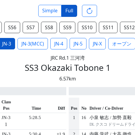
Simple
Full
SS6
SS7
SS8
SS9
SS10
SS11
SS12
JN-3
JN-3(MCC)
JN-4
JN-5
JN-X
オープン
JRC Rd.1 三河湾
SS3 Okazaki Tobone 1
6.57km
Class
Pos
Time
Diff
Pos
No
Driver / Co-Driver
JN-3
5:28.5
1
16
小泉 敏志
/
加勢 直毅
1
DL クスコ ドリームドラ
JN-3
5:30.4
+1.9
2
14
内藤 学武
/
大高 徹也