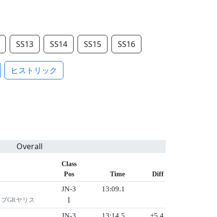
SS13
SS14
SS15
SS16
ヒストリック
Overall
Class
Pos
Time
Diff
JN-3
13:09.1
1
イブGRヤリス
JN-3
13:14.5
+5.4