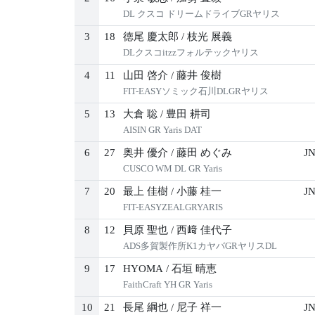
DL クスコ ドリームドライブGRヤリス
3
18
徳尾 慶太郎
/
枝光 展義
DLクスコitzzフォルテックヤリス
4
11
山田 啓介
/
藤井 俊樹
FIT-EASYソミック石川DLGRヤリス
5
13
大倉 聡
/
豊田 耕司
AISIN GR Yaris DAT
6
27
奥井 優介
/
藤田 めぐみ
JN
CUSCO WM DL GR Yaris
7
20
最上 佳樹
/
小藤 桂一
JN
FIT-EASYZEALGRYARIS
8
12
貝原 聖也
/
西﨑 佳代子
ADS多賀製作所K1カヤバGRヤリスDL
9
17
HYOMA
/
石垣 晴恵
FaithCraft YH GR Yaris
10
21
長尾 綱也
/
尼子 祥一
JN