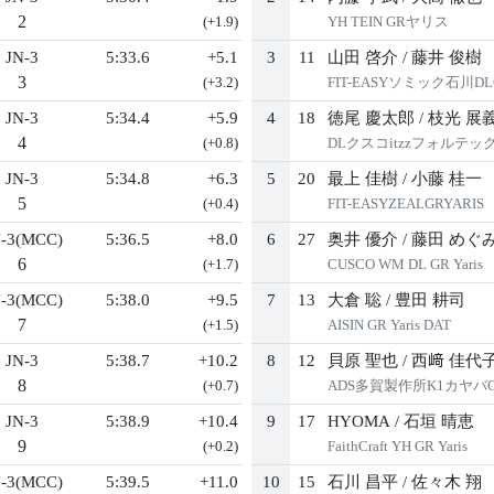
2
(+1.9)
YH TEIN GRヤリス
JN-3
5:33.6
+5.1
3
11
山田 啓介
/
藤井 俊樹
3
(+3.2)
FIT-EASYソミック石川D
JN-3
5:34.4
+5.9
4
18
徳尾 慶太郎
/
枝光 展
4
(+0.8)
DLクスコitzzフォルテッ
JN-3
5:34.8
+6.3
5
20
最上 佳樹
/
小藤 桂一
5
(+0.4)
FIT-EASYZEALGRYARIS
-3(MCC)
5:36.5
+8.0
6
27
奥井 優介
/
藤田 めぐ
6
(+1.7)
CUSCO WM DL GR Yaris
-3(MCC)
5:38.0
+9.5
7
13
大倉 聡
/
豊田 耕司
7
(+1.5)
AISIN GR Yaris DAT
JN-3
5:38.7
+10.2
8
12
貝原 聖也
/
西﨑 佳代
8
(+0.7)
ADS多賀製作所K1カヤバ
JN-3
5:38.9
+10.4
9
17
HYOMA
/
石垣 晴恵
9
(+0.2)
FaithCraft YH GR Yaris
-3(MCC)
5:39.5
+11.0
10
15
石川 昌平
/
佐々木 翔