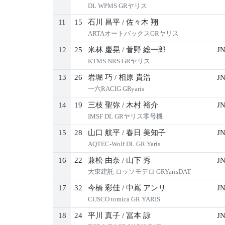
DL WPMS GRヤリス
11
15
石川 昌平
/
佐々木 翔
ARTAオートバックスGRヤリス
12
25
米林 慶晃
/
菅野 総一郎
JN
KTMS NRS GRヤリス
13
26
岩堀 巧
/
相原 貴浩
JN
一六RACIG GRyaris
14
19
三枝 聖弥
/
木村 裕介
JN
IMSF DL GRヤリス零号機
15
28
山口 航平
/
春日 美知子
JN
AQTEC-Wolf DL GR Yaris
16
22
兼松 由奈
/
山下 秀
JN
大東建託 ロッソモデロ GRYarisDAT
17
32
今橋 彩佳
/
中嶌 アンリ
JN
CUSCO tomica GR YARIS
18
24
平川 真子
/
冨本 諒
JN