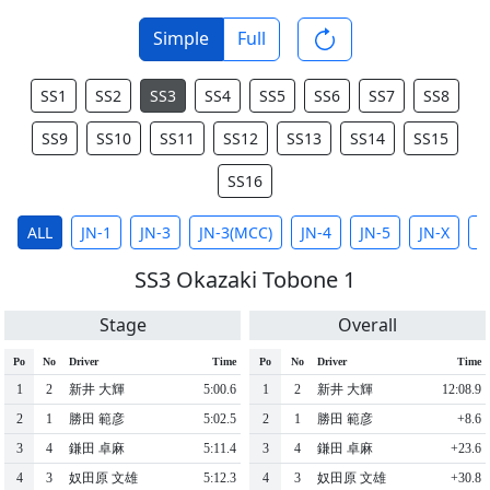
Simple
Full
SS1
SS2
SS3
SS4
SS5
SS6
SS7
SS8
SS9
SS10
SS11
SS12
SS13
SS14
SS15
SS16
ALL
JN-1
JN-3
JN-3(MCC)
JN-4
JN-5
JN-X
SS3 Okazaki Tobone 1
Stage
Overall
Po
No
Driver
Time
Po
No
Driver
Time
1
2
新井 大輝
5:00.6
1
2
新井 大輝
12:08.9
2
1
勝田 範彦
5:02.5
2
1
勝田 範彦
+8.6
3
4
鎌田 卓麻
5:11.4
3
4
鎌田 卓麻
+23.6
4
3
奴田原 文雄
5:12.3
4
3
奴田原 文雄
+30.8