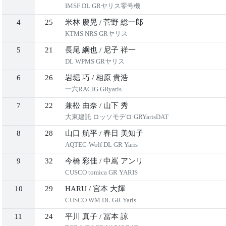
IMSF DL GRヤリス零号機
4
25
米林 慶晃
/
菅野 総一郎
KTMS NRS GRヤリス
5
21
長尾 綱也
/
尼子 祥一
DL WPMS GRヤリス
6
26
岩堀 巧
/
相原 貴浩
一六RACIG GRyaris
7
22
兼松 由奈
/
山下 秀
大東建託 ロッソモデロ GRYarisDAT
8
28
山口 航平
/
春日 美知子
AQTEC-Wolf DL GR Yaris
9
32
今橋 彩佳
/
中嶌 アンリ
CUSCO tomica GR YARIS
10
29
HARU
/
宮本 大輝
CUSCO WM DL GR Yaris
11
24
平川 真子
/
冨本 諒