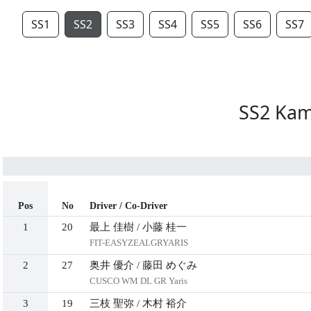
SS1
SS2
SS3
SS4
SS5
SS6
SS7
SS2 Kam
Pos
No
Driver / Co-Driver
1
20
最上 佳樹
/
小藤 桂一
FIT-EASYZEALGRYARIS
2
27
奥井 優介
/
藤田 めぐみ
CUSCO WM DL GR Yaris
3
19
三枝 聖弥
/
木村 裕介