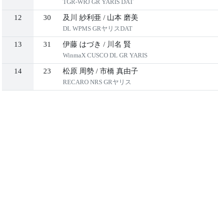
TGR-WRJ GR YARIS DAT
12
30
及川 紗利亜
/
山本 磨美
DL WPMS GRヤリスDAT
13
31
伊藤 はづき
/
川名 賢
WinmaX CUSCO DL GR YARIS
14
23
松原 周勢
/
市橋 真由子
RECARO NRS GRヤリス