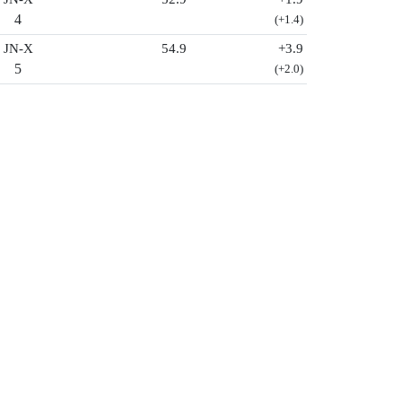
4
(+1.4)
JN-X
54.9
+3.9
5
(+2.0)