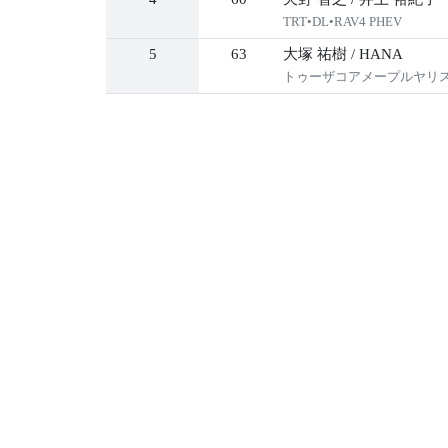
TRT•DL•RAV4 PHEV
5
63
大塚 祐樹
/
HANA
トゥーザコアメープルヤリ