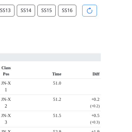
SS13
SS14
SS15
SS16
Class
Pos
Time
Diff
JN-X
51.0
1
JN-X
51.2
+0.2
2
(+0.2)
JN-X
51.5
+0.5
3
(+0.3)
JN-X
52.9
+1.9