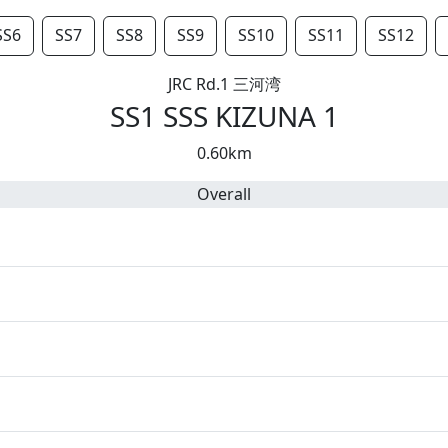
SS6
SS7
SS8
SS9
SS10
SS11
SS12
JRC Rd.1 三河湾
SS1 SSS KIZUNA 1
0.60km
Overall