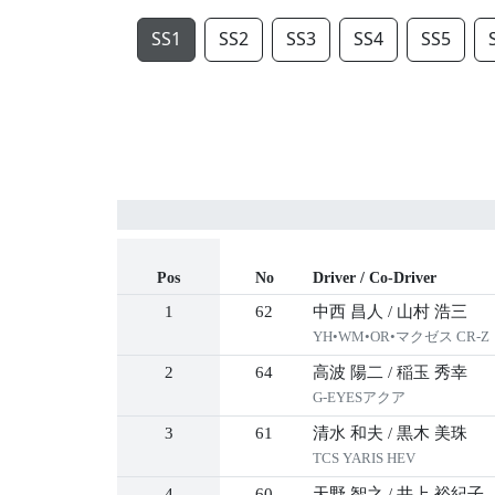
SS1
SS2
SS3
SS4
SS5
Pos
No
Driver / Co-Driver
1
62
中西 昌人
/
山村 浩三
YH•WM•OR•マクゼス CR-Z
2
64
高波 陽二
/
稲玉 秀幸
G-EYESアクア
3
61
清水 和夫
/
黒木 美珠
TCS YARIS HEV
4
60
天野 智之
/
井上 裕紀子