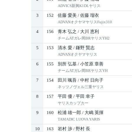
ADVICS新興K1DLヤリス
3
152
佐藤 愛美
/
佐藤 瑠衣
ADVANオクヤマヤリスFujix310
4
156
青木 弘之
/
大川 恵利
チームATガレ岡BRヤリスYH2
5
153
清水 愛
/
鎌野 賢志
ADVANオクヤマヤリス
6
155
別所 弘基
/
小笠原 章善
チームATガレ岡BRヤリスYH
7
154
田川 颯吾
/
中村 日向子
ネッツノヴェル三重ヤリス
8
157
平田 優
/
平田 幸子
ヤリスカップカー
9
160
松浦 雄一郎
/
大嶋 英揮
TAMADIC LUOVA YARIS
10
163
岩村 渉
/
野村 長