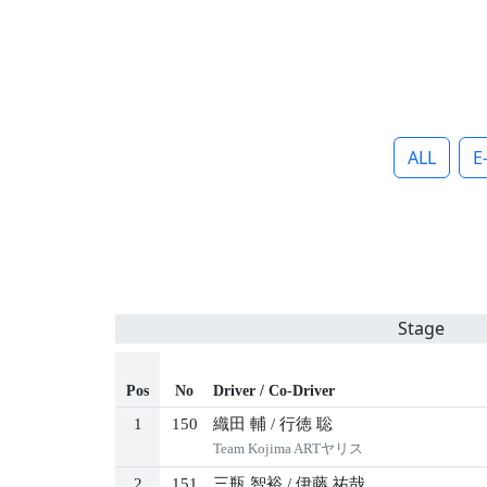
ALL
E
Stage
Pos
No
Driver / Co-Driver
1
150
織田 輔
/
行徳 聡
Team Kojima ARTヤリス
2
151
三瓶 智裕
/
伊藤 祐哉