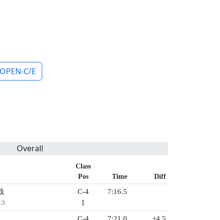
OPEN-C/E
Overall
Class
Pos
Time
Diff
哉
C-4
7:16.5
1
リス
C-4
7:21.0
+4.5