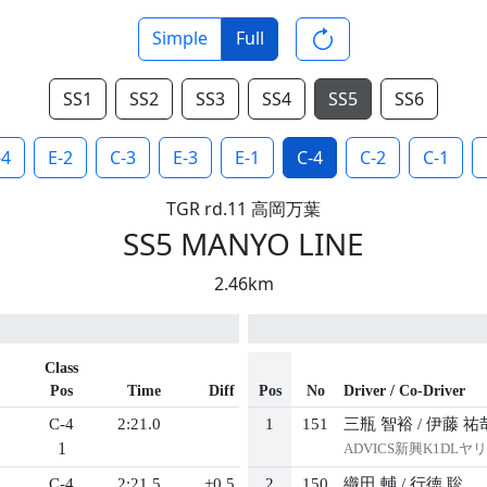
Simple
Full
SS1
SS2
SS3
SS4
SS5
SS6
-4
E-2
C-3
E-3
E-1
C-4
C-2
C-1
TGR rd.11 高岡万葉
SS5 MANYO LINE
2.46km
Class
Pos
Time
Diff
Pos
No
Driver / Co-Driver
C-4
2:21.0
1
151
三瓶 智裕
/
伊藤 祐
1
ADVICS新興K1DLヤ
C-4
2:21.5
+0.5
2
150
織田 輔
/
行徳 聡