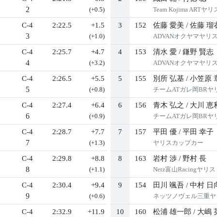
2
(+0.5)
Team Kojima ARTヤリ
C-4
2:22.5
+1.5
3
152
佐藤 愛美
/
佐藤 瑠
3
(+1.0)
ADVANオクヤマヤリスFu
C-4
2:25.7
+4.7
4
153
清水 愛
/
鎌野 賢志
4
(+3.2)
ADVANオクヤマヤリ
C-4
2:26.5
+5.5
5
155
別所 弘基
/
小笠原 
5
(+0.8)
チームATガレ岡BRヤ
C-4
2:27.4
+6.4
6
156
青木 弘之
/
大川 恵
6
(+0.9)
チームATガレ岡BRヤリ
C-4
2:28.7
+7.7
7
157
平田 優
/
平田 幸子
7
(+1.3)
ヤリスカップカー
C-4
2:29.8
+8.8
8
163
岩村 渉
/
野村 長
8
(+1.1)
Netz富山Racingヤリス
C-4
2:30.4
+9.4
9
154
田川 颯吾
/
中村 日
9
(+0.6)
ネッツノヴェル三重ヤ
C-4
2:32.9
+11.9
10
160
松浦 雄一郎
/
大嶋 