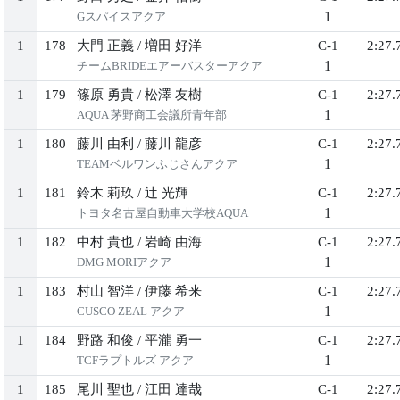
1
Gスパイスアクア
1
178
大門 正義
/
増田 好洋
C-1
2:27.
1
チームBRIDEエアーバスターアクア
1
179
篠原 勇貴
/
松澤 友樹
C-1
2:27.
1
AQUA 茅野商工会議所青年部
1
180
藤川 由利
/
藤川 龍彦
C-1
2:27.
1
TEAMベルワンふじさんアクア
1
181
鈴木 莉玖
/
辻 光輝
C-1
2:27.
1
トヨタ名古屋自動車大学校AQUA
1
182
中村 貴也
/
岩崎 由海
C-1
2:27.
1
DMG MORIアクア
1
183
村山 智洋
/
伊藤 希来
C-1
2:27.
1
CUSCO ZEAL アクア
1
184
野路 和俊
/
平瀧 勇一
C-1
2:27.
1
TCFラプトルズ アクア
1
185
尾川 聖也
/
江田 達哉
C-1
2:27.