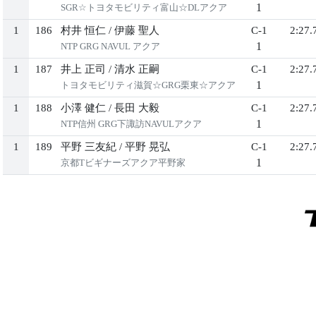
1
SGR☆トヨタモビリティ富山☆DLアクア
1
186
村井 恒仁
/
伊藤 聖人
C-1
2:27.
1
NTP GRG NAVUL アクア
1
187
井上 正司
/
清水 正嗣
C-1
2:27.
1
トヨタモビリティ滋賀☆GRG栗東☆アクア
1
188
小澤 健仁
/
長田 大毅
C-1
2:27.
1
NTP信州 GRG下諏訪NAVULアクア
1
189
平野 三友紀
/
平野 晃弘
C-1
2:27.
1
京都Tビギナーズアクア平野家