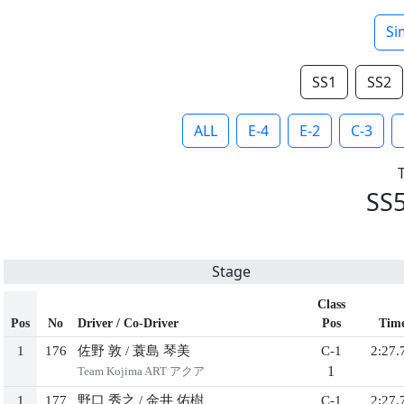
Si
SS1
SS2
ALL
E-4
E-2
C-3
SS
Stage
Class
Pos
No
Driver / Co-Driver
Pos
Tim
1
176
佐野 敦
/
蓑島 琴美
C-1
2:27.
1
Team Kojima ART アクア
1
177
野口 秀之
/
金井 佑樹
C-1
2:27.