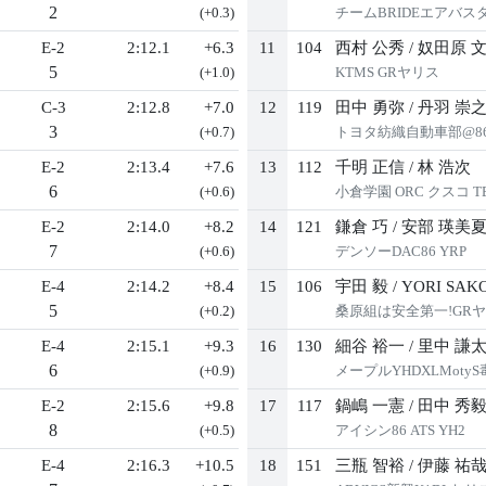
2
(+0.3)
チームBRIDEエアバスタ
E-2
2:12.1
+6.3
11
104
西村 公秀
/
奴田原 
5
(+1.0)
KTMS GRヤリス
C-3
2:12.8
+7.0
12
119
田中 勇弥
/
丹羽 崇
3
(+0.7)
トヨタ紡織自動車部@8
E-2
2:13.4
+7.6
13
112
千明 正信
/
林 浩次
6
(+0.6)
小倉学園 ORC クスコ TEI
E-2
2:14.0
+8.2
14
121
鎌倉 巧
/
安部 瑛美
7
(+0.6)
デンソーDAC86 YRP
E-4
2:14.2
+8.4
15
106
宇田 毅
/
YORI SAK
5
(+0.2)
桑原組は安全第一!GR
E-4
2:15.1
+9.3
16
130
細谷 裕一
/
里中 謙
6
(+0.9)
メープルYHDXLMoty
E-2
2:15.6
+9.8
17
117
鍋嶋 一憲
/
田中 秀
8
(+0.5)
アイシン86 ATS YH2
E-4
2:16.3
+10.5
18
151
三瓶 智裕
/
伊藤 祐