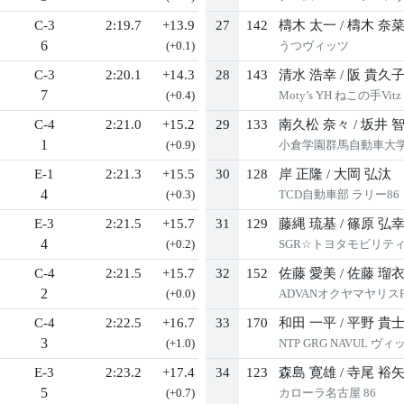
C-3
2:19.7
+13.9
27
142
檮木 太一
/
檮木 奈
6
(+0.1)
うつヴィッツ
C-3
2:20.1
+14.3
28
143
清水 浩幸
/
阪 貴久
7
(+0.4)
Moty’s YH ねこの手Vitz
C-4
2:21.0
+15.2
29
133
南久松 奈々
/
坂井 
1
(+0.9)
小倉学園群馬自動車大
E-1
2:21.3
+15.5
30
128
岸 正隆
/
大岡 弘汰
4
(+0.3)
TCD自動車部 ラリー86
E-3
2:21.5
+15.7
31
129
藤縄 琉基
/
篠原 弘
4
(+0.2)
SGR☆トヨタモビリティ
C-4
2:21.5
+15.7
32
152
佐藤 愛美
/
佐藤 瑠
2
(+0.0)
ADVANオクヤマヤリスFuj
C-4
2:22.5
+16.7
33
170
和田 一平
/
平野 貴
3
(+1.0)
NTP GRG NAVUL ヴィ
E-3
2:23.2
+17.4
34
123
森島 寛雄
/
寺尾 裕
5
(+0.7)
カローラ名古屋 86