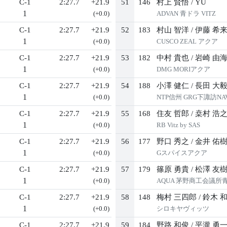
C-1
2:27.7
+21.9
51
146
村上 賢悟
/
YU
1
(+0.0)
ADVAN 青ドラ VITZ
C-1
2:27.7
+21.9
52
183
村山 智洋
/
伊藤 希
1
(+0.0)
CUSCO ZEAL アクア
C-1
2:27.7
+21.9
53
182
中村 貴也
/
岩崎 由
1
(+0.0)
DMG MORIアクア
C-1
2:27.7
+21.9
54
188
小澤 健仁
/
長田 大
1
(+0.0)
NTP信州 GRG下諏訪N
C-1
2:27.7
+21.9
55
168
住友 哲郎
/
桒村 浩
1
(+0.0)
RB Vitz by SAS
C-1
2:27.7
+21.9
56
177
野口 秀之
/
金井 佑
1
(+0.0)
Gスパイスアクア
C-1
2:27.7
+21.9
57
179
篠原 勇貴
/
松澤 友
1
(+0.0)
AQUA 茅野商工会議所
C-1
2:27.7
+21.9
58
148
梅村 三四郎
/
鈴木 
1
(+0.0)
シロキヤヴィッツ
C-1
2:27.7
+21.9
59
184
野路 和俊
/
平瀧 勇