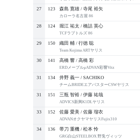
27
123
森島 寛雄
/
寺尾 裕矢
カローラ名古屋 86
28
124
堀江 祐太
/
橋詰 英心
TCFラプトルズ 86
29
150
織田 輔
/
行徳 聡
Team Kojima ARTヤリス
30
141
高橋 響
/
高橋 彩
ERDメープルμADVAN彩響Vitz
31
134
井野 義一
/
SACHIKO
チームBRIDEエアバスターCSWヤリス
31
151
三瓶 智裕
/
伊藤 祐哉
ADVICS新興K1DLヤリス
33
152
佐藤 愛美
/
佐藤 瑠衣
ADVANオクヤマヤリスFujix310
34
136
帯刀 重機
/
松本 怜
GRG白山STEELBOX 野兎ヴィッツ