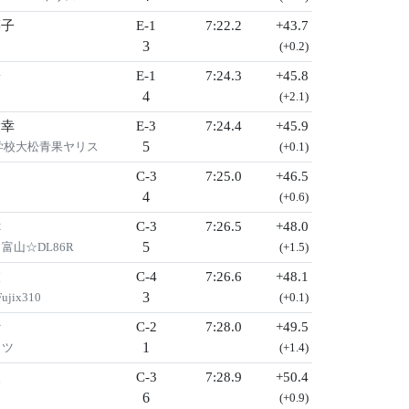
菜子
E-1
7:22.2
+43.7
3
(+0.2)
子
E-1
7:24.3
+45.8
4
(+2.1)
智幸
E-3
7:24.4
+45.9
5
学校大松青果ヤリス
(+0.1)
C-3
7:25.0
+46.5
4
(+0.6)
幸
C-3
7:26.5
+48.0
5
富山☆DL86R
(+1.5)
衣
C-4
7:26.6
+48.1
3
ix310
(+0.1)
士
C-2
7:28.0
+49.5
1
ッツ
(+1.4)
矢
C-3
7:28.9
+50.4
6
(+0.9)