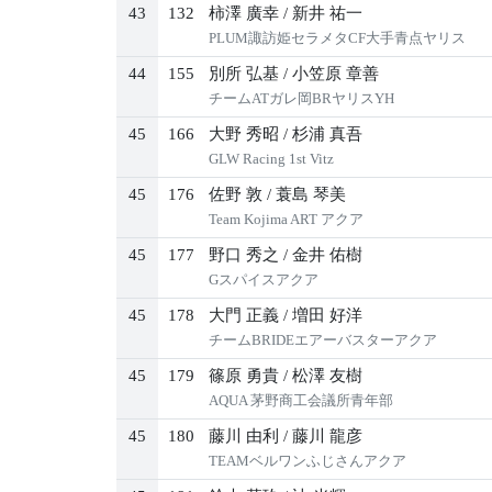
43
132
柿澤 廣幸
/
新井 祐一
PLUM諏訪姫セラメタCF大手青点ヤリス
44
155
別所 弘基
/
小笠原 章善
チームATガレ岡BRヤリスYH
45
166
大野 秀昭
/
杉浦 真吾
GLW Racing 1st Vitz
45
176
佐野 敦
/
蓑島 琴美
Team Kojima ART アクア
45
177
野口 秀之
/
金井 佑樹
Gスパイスアクア
45
178
大門 正義
/
増田 好洋
チームBRIDEエアーバスターアクア
45
179
篠原 勇貴
/
松澤 友樹
AQUA 茅野商工会議所青年部
45
180
藤川 由利
/
藤川 龍彦
TEAMベルワンふじさんアクア