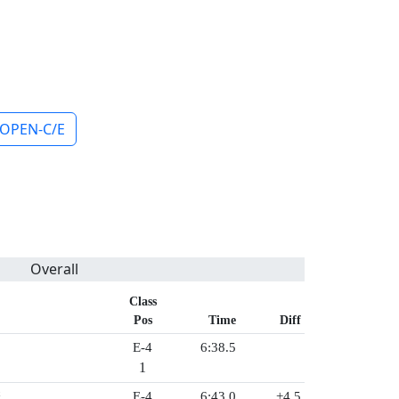
OPEN-C/E
Overall
Class
Pos
Time
Diff
E-4
6:38.5
1
捺
E-4
6:43.0
+4.5