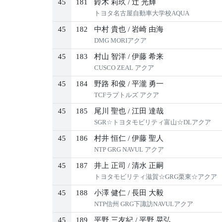
45
181
鈴木 莉玖
/
辻 光輝
トヨタ名古屋自動車大学校AQUA
45
182
中村 貴也
/
岩崎 由海
DMG MORIアクア
45
183
村山 智洋
/
伊藤 希来
CUSCO ZEAL アクア
45
184
野路 和俊
/
平瀧 勇一
TCFラプトルズ アクア
45
185
尾川 聖也
/
江田 達哉
SGR☆トヨタモビリティ富山☆DLアクア
45
186
村井 恒仁
/
伊藤 聖人
NTP GRG NAVUL アクア
45
187
井上 正司
/
清水 正嗣
トヨタモビリティ滋賀☆GRG栗東☆アクア
45
188
小澤 健仁
/
長田 大毅
NTP信州 GRG下諏訪NAVULアクア
45
189
平野 三友紀
/
平野 晃弘