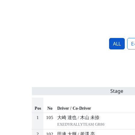
ALL
E
Stage
Pos
No
Driver / Co-Driver
1
105
大崎 達也
/
木山 未捺
EXEDYRALLYTEAM GR86
2
102
田邊 大輝
/
釜澤 亮