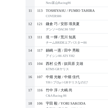
Netz富山Racing86
11
113
TOSHIYASU
/
FUMIO TAHIRA
COVERS86
12
121
鎌倉 巧
/
安部 瑛美夏
デンソーDAC86 YRP
13
111
境 一輝
/
荒川 知真
チームBRIDEエアバスター86
14
117
鍋嶋 一憲
/
田中 秀毅
アイシン86 ATS YH2
15
104
西村 公秀
/
奴田原 文雄
KTMS GRヤリス
16
107
中畑 光敏
/
中畑 佳代
YH☆プロμ☆GRヤリスなのだ!
17
116
竹中 淳
/
大嶋 尚
C&A Racing 86
18
106
宇田 毅
/
YORI SAKODA