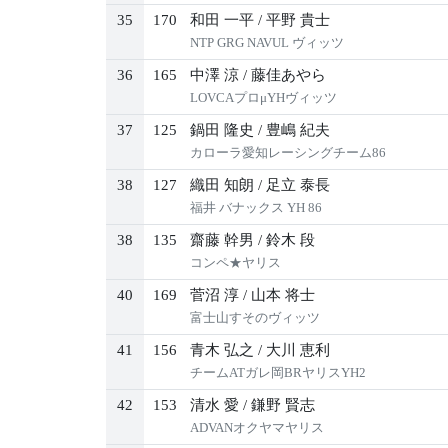
35
170
和田 一平
/
平野 貴士
NTP GRG NAVUL ヴィッツ
36
165
中澤 涼
/
藤佳あやら
LOVCAプロμYHヴィッツ
37
125
鍋田 隆史
/
豊嶋 紀夫
カローラ愛知レーシングチーム86
38
127
織田 知朗
/
足立 泰長
福井 バナックス YH 86
38
135
齋藤 幹男
/
鈴木 段
コンペ★ヤリス
40
169
菅沼 淳
/
山本 将士
富士山すそのヴィッツ
41
156
青木 弘之
/
大川 恵利
チームATガレ岡BRヤリスYH2
42
153
清水 愛
/
鎌野 賢志
ADVANオクヤマヤリス