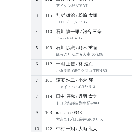
アイシン86ATS YH
3
115
別所 雄治
/
松崎 太郎
TTDCチームDX86
4
110
石川 慎一郎
/
河合 三奈
TS-S ZEAL★86
5
109
石川 紗織
/
鈴木 重隆
ほっこりんご★人車 大仏86
6
112
千明 正信
/
林 浩次
小倉学園 ORC クスコ TEIN 86
7
101
遠藤 浩二
/
小倉 輝
ニャイトハルGRヤリス
7
119
田中 勇弥
/
丹羽 崇之
トヨタ紡織自動車部@86C
9
103
naosan
/
0948
大吉YHプロμ袋井GRヤリス
10
122
中村 一翔
/
大﨑 龍人