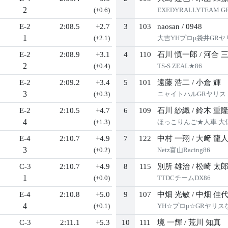
2
(+0.6)
EXEDYRALLYTEAM G
E-2
2:08.5
+2.7
3
103
naosan
/
0948
1
(+2.1)
大吉YHプロμ袋井GRヤ
E-2
2:08.9
+3.1
4
110
石川 慎一郎
/
河合 
2
(+0.4)
TS-S ZEAL★86
E-2
2:09.2
+3.4
5
101
遠藤 浩二
/
小倉 輝
3
(+0.3)
ニャイトハルGRヤリス
E-2
2:10.5
+4.7
6
109
石川 紗織
/
鈴木 重
4
(+1.3)
ほっこりんご★人車 大仏
E-4
2:10.7
+4.9
7
122
中村 一翔
/
大﨑 龍
3
(+0.2)
Netz富山Racing86
C-3
2:10.7
+4.9
8
115
別所 雄治
/
松崎 太
1
(+0.0)
TTDCチームDX86
E-4
2:10.8
+5.0
9
107
中畑 光敏
/
中畑 佳
4
(+0.1)
YH☆プロμ☆GRヤリス
C-3
2:11.1
+5.3
10
111
境 一輝
/
荒川 知真