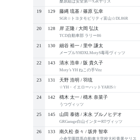
桑原組は安全第一!GRヤリス
19
129
藤縄 琉基
/
篠原 弘幸
SGR☆トヨタモビリティ富山☆DL86R
20
128
岸 正隆
/
大岡 弘汰
TCD自動車部 ラリー86
21
130
細谷 裕一
/
里中 謙太
メープルYHDXLMotyS毒苺ヴィッツ
22
143
清水 浩幸
/
阪 貴久子
Moty’s YH ねこの手Vitz
23
131
天野 浩明
/
羽琉
☆YH・イエローハットYARIS☆
24
142
檮木 太一
/
檮木 奈菜子
うつヴィッツ
25
145
山田 泰徳
/
末永 ブルノヒデオ
GRGarage白山インターRTヴィッツ
26
133
南久松 奈々
/
坂井 智幸
小倉学園群馬自動車大学校大松青果ヤリス