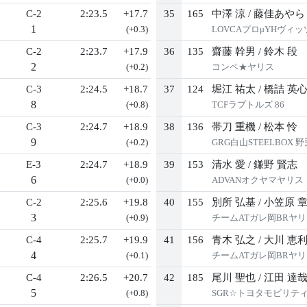
C-2
2:23.5
+17.7
35
165
中澤 涼
/
藤佳あやら
1
(+0.3)
LOVCAプロμYHヴィッ
C-2
2:23.7
+17.9
36
135
齋藤 幹男
/
鈴木 段
2
(+0.2)
コンペ★ヤリス
C-3
2:24.5
+18.7
37
124
堀江 祐太
/
橋詰 英
8
(+0.8)
TCFラプトルズ 86
C-3
2:24.7
+18.9
38
136
帯刀 重機
/
松本 怜
9
(+0.2)
GRG白山STEELBOX
E-3
2:24.7
+18.9
39
153
清水 愛
/
鎌野 賢志
6
(+0.0)
ADVANオクヤマヤリス
C-2
2:25.6
+19.8
40
155
別所 弘基
/
小笠原 
3
(+0.9)
チームATガレ岡BRヤリ
C-4
2:25.7
+19.9
41
156
青木 弘之
/
大川 恵
4
(+0.1)
チームATガレ岡BRヤリ
C-4
2:26.5
+20.7
42
185
尾川 聖也
/
江田 達
5
(+0.8)
SGR☆トヨタモビリテ