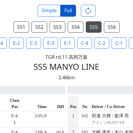
Simple
Full
SS1
SS2
SS3
SS4
SS5
SS6
-4
E-2
C-3
E-3
E-1
C-4
C-2
C-1
TGR rd.11 高岡万葉
SS5 MANYO LINE
2.46km
Class
Pos
Time
Diff
Pos
No
Driver / Co-Driver
E-4
2:05.8
1
102
田邊 大輝
/
釜澤 亮
1
アイシン86ATS YH
E-4
2:06.4
+0.6
2
105
大崎 達也
/
木山 未