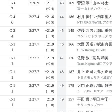
E-3
2:26.9
+21.1
43
169
菅沼 淳
/
山本 将士
7
(+0.4)
富士山すそのヴィッツ
C-4
2:27.4
+21.6
44
186
村井 恒仁
/
伊藤 聖
6
(+0.5)
NTP GRG NAVUL アク
C-2
2:27.7
+21.9
45
149
佐藤 邦男
/
澤田 重
4
(+0.3)
コンペ サトウ サワダ 
C-1
2:27.7
+21.9
46
166
大野 秀昭
/
杉浦 真
1
(+0.0)
GLW Racing 1st Vitz
C-1
2:27.7
+21.9
47
176
佐野 敦
/
蓑島 琴美
1
(+0.0)
Team Kojima ART アク
C-1
2:27.7
+21.9
48
187
井上 正司
/
清水 正
1
(+0.0)
トヨタモビリティ滋賀☆G
C-1
2:27.7
+21.9
49
178
大門 正義
/
増田 好
1
(+0.0)
チームBRIDEエアーバ
C-1
2:27.7
+21.9
49
157
平田 優
/
平田 幸子
1
(+0.0)
ヤリスカップカー