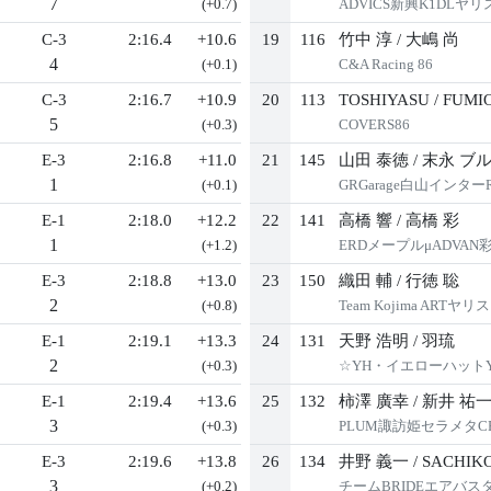
7
(+0.7)
ADVICS新興K1DLヤリ
C-3
2:16.4
+10.6
19
116
竹中 淳
/
大嶋 尚
4
(+0.1)
C&A Racing 86
C-3
2:16.7
+10.9
20
113
TOSHIYASU
/
FUMI
5
(+0.3)
COVERS86
E-3
2:16.8
+11.0
21
145
山田 泰徳
/
末永 ブ
1
(+0.1)
GRGarage白山インタ
E-1
2:18.0
+12.2
22
141
高橋 響
/
高橋 彩
1
(+1.2)
ERDメープルμADVAN彩響
E-3
2:18.8
+13.0
23
150
織田 輔
/
行徳 聡
2
(+0.8)
Team Kojima ARTヤリス
E-1
2:19.1
+13.3
24
131
天野 浩明
/
羽琉
2
(+0.3)
☆YH・イエローハットY
E-1
2:19.4
+13.6
25
132
柿澤 廣幸
/
新井 祐
3
(+0.3)
PLUM諏訪姫セラメタ
E-3
2:19.6
+13.8
26
134
井野 義一
/
SACHIK
3
(+0.2)
チームBRIDEエアバス