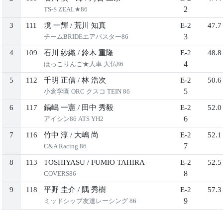
2
TS-S ZEAL★86
3
111
境 一輝
/
荒川 知真
E-2
47.7
3
チームBRIDEエアバスター86
4
109
石川 紗織
/
鈴木 重隆
E-2
48.8
4
ほっこりんご★人車 大仏86
5
112
千明 正信
/
林 浩次
E-2
50.6
5
小倉学園 ORC クスコ TEIN 86
6
117
鍋嶋 一憲
/
田中 秀毅
E-2
52.0
6
アイシン86 ATS YH2
7
116
竹中 淳
/
大嶋 尚
E-2
52.1
7
C&A Racing 86
8
113
TOSHIYASU
/
FUMIO TAHIRA
E-2
52.5
8
COVERS86
9
118
平野 圭介
/
隅 秀樹
E-2
57.3
9
ミッドシップ友達レーシング 86