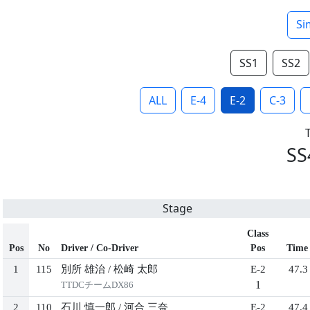
Si
SS1
SS2
ALL
E-4
E-2
C-3
SS
Stage
Class
Pos
No
Driver / Co-Driver
Pos
Time
1
115
別所 雄治
/
松崎 太郎
E-2
47.3
1
TTDCチームDX86
2
110
石川 慎一郎
/
河合 三奈
E-2
47.4