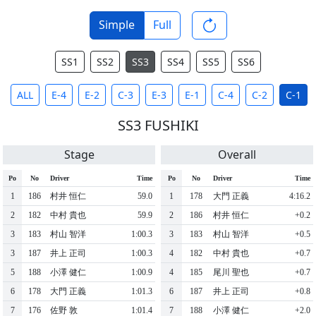
Simple
Full
SS1
SS2
SS3
SS4
SS5
SS6
ALL
E-4
E-2
C-3
E-3
E-1
C-4
C-2
C-1
SS3 FUSHIKI
Stage
Overall
Po
No
Driver
Time
Po
No
Driver
Time
1
186
村井 恒仁
59.0
1
178
大門 正義
4:16.2
2
182
中村 貴也
59.9
2
186
村井 恒仁
+0.2
3
183
村山 智洋
1:00.3
3
183
村山 智洋
+0.5
3
187
井上 正司
1:00.3
4
182
中村 貴也
+0.7
5
188
小澤 健仁
1:00.9
4
185
尾川 聖也
+0.7
6
178
大門 正義
1:01.3
6
187
井上 正司
+0.8
7
176
佐野 敦
1:01.4
7
188
小澤 健仁
+2.0