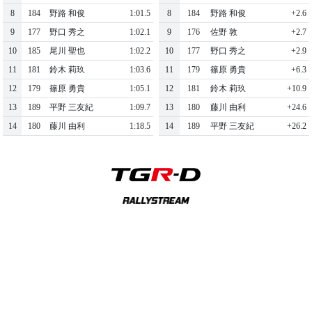
8
184
野路 和俊
1:01.5
8
184
野路 和俊
+2.6
9
177
野口 秀之
1:02.1
9
176
佐野 敦
+2.7
10
185
尾川 聖也
1:02.2
10
177
野口 秀之
+2.9
11
181
鈴木 莉玖
1:03.6
11
179
篠原 勇貴
+6.3
12
179
篠原 勇貴
1:05.1
12
181
鈴木 莉玖
+10.9
13
189
平野 三友紀
1:09.7
13
180
藤川 由利
+24.6
14
180
藤川 由利
1:18.5
14
189
平野 三友紀
+26.2