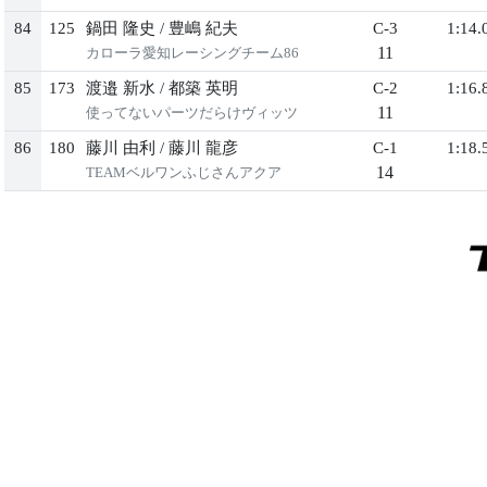
84
125
鍋田 隆史
/
豊嶋 紀夫
C-3
1:14.
11
カローラ愛知レーシングチーム86
85
173
渡邉 新水
/
都築 英明
C-2
1:16.
11
使ってないパーツだらけヴィッツ
86
180
藤川 由利
/
藤川 龍彦
C-1
1:18.
14
TEAMベルワンふじさんアクア