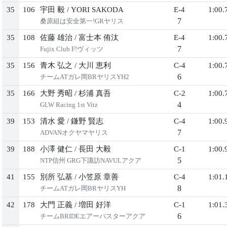
35
106
宇田 毅
/
YORI SAKODA
E-4
1:00.
7
桑原組は安全第一!GRヤリス
35
108
佐藤 雄治
/
富士本 侑汰
E-4
1:00.
7
Fujix Club F!ヴィッツ
35
156
青木 弘之
/
大川 恵利
C-4
1:00.
6
チームATガレ岡BRヤリスYH2
35
166
大野 秀昭
/
杉浦 真吾
C-2
1:00.
4
GLW Racing 1st Vitz
39
153
清水 愛
/
鎌野 賢志
C-4
1:00.
7
ADVANオクヤマヤリス
39
188
小澤 健仁
/
長田 大毅
C-1
1:00.
5
NTP信州 GRG下諏訪NAVULアクア
41
155
別所 弘基
/
小笠原 章善
C-4
1:01.
8
チームATガレ岡BRヤリスYH
42
178
大門 正義
/
増田 好洋
C-1
1:01.
6
チームBRIDEエアーバスターアクア