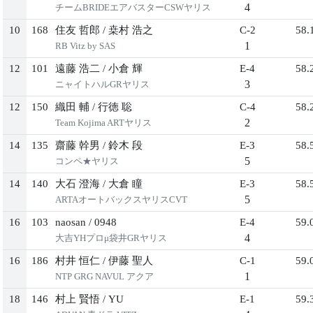
4
チームBRIDEエアバスターCSWヤリス
10
168
住友 哲郎
/
桒村 浩之
C-2
58.
1
RB Vitz by SAS
12
101
遠藤 浩二
/
小倉 輝
E-4
58.
3
ニャイトハルGRヤリス
12
150
織田 輔
/
行徳 聡
C-4
58.
2
Team Kojima ARTヤリス
14
135
齋藤 幹男
/
鈴木 段
E-3
58.
5
コンペ★ヤリス
14
140
大石 澄海
/
大倉 瞳
E-3
58.
5
ARTAオートバックスヤリスCVT
16
103
naosan
/
0948
E-4
59.
4
大吉YHプロμ袋井GRヤリス
16
186
村井 恒仁
/
伊藤 聖人
C-1
59.
1
NTP GRG NAVUL アクア
18
146
村上 賢悟
/
YU
E-1
59.