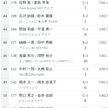
43
176
佐野 敦
/
蓑島 琴美
C-1
1:01.
7
Team Kojima ART アクア
44
109
石川 紗織
/
鈴木 重隆
E-2
1:01.
1
ほっこりんご★人車 大仏86
44
184
野路 和俊
/
平瀧 勇一
C-1
1:01.
8
TCFラプトルズ アクア
46
117
鍋嶋 一憲
/
田中 秀毅
E-2
1:01.
2
アイシン86 ATS YH2
46
138
進藤 和斗
/
増野 裕介
E-3
1:01.
10
モノ開BレプソルATSテインWMヤリス2
48
122
中村 一翔
/
大﨑 龍人
C-3
1:01.
2
Netz富山Racing86
49
142
檮木 太一
/
檮木 奈菜子
E-1
1:01.
6
うつヴィッツ
50
177
野口 秀之
/
金井 佑樹
C-1
1:02.
9
Gスパイスアクア