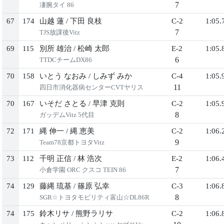
7
凄腕タイ 86
67
174
山越 蓮
/
下田 良枝
C-2
1:05.
7
TJS放課後Vitz
69
115
別所 雄治
/
松崎 太郎
E-2
1:05.
6
TTDCチームDX86
70
158
いとう なおみ
/
しみず みか
C-4
1:05.
11
四日市消化器病センターCVTヤリス
70
167
いそだ さとる
/
早津 克則
C-2
1:05.
8
ガッデムVitz 5代目
72
171
縄 伸一
/
縄 恵美
C-2
1:06.
9
Team78京都トヨタVitz
73
112
千明 正信
/
林 浩次
E-2
1:06.
7
小倉学園 ORC クスコ TEIN 86
74
129
藤縄 琉基
/
篠原 弘幸
C-3
1:06.
8
SGR☆トヨタモビリティ富山☆DL86R
74
175
鈴木リサ
/
熊野ラリサ
C-2
1:06.