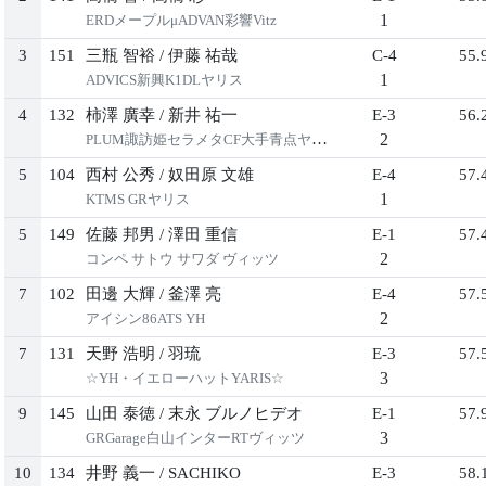
1
ERDメープルμADVAN彩響Vitz
3
151
三瓶 智裕
/
伊藤 祐哉
C-4
55.
1
ADVICS新興K1DLヤリス
4
132
柿澤 廣幸
/
新井 祐一
E-3
56.
2
PLUM諏訪姫セラメタCF大手青点ヤリス
5
104
西村 公秀
/
奴田原 文雄
E-4
57.
1
KTMS GRヤリス
5
149
佐藤 邦男
/
澤田 重信
E-1
57.
2
コンペ サトウ サワダ ヴィッツ
7
102
田邊 大輝
/
釜澤 亮
E-4
57.
2
アイシン86ATS YH
7
131
天野 浩明
/
羽琉
E-3
57.
3
☆YH・イエローハットYARIS☆
9
145
山田 泰徳
/
末永 ブルノヒデオ
E-1
57.
3
GRGarage白山インターRTヴィッツ
10
134
井野 義一
/
SACHIKO
E-3
58.