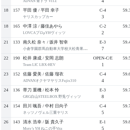
4
ADVAN 青ドラ VITZ
18
157
平田 優
/
平田 幸子
C-4
59.
3
ヤリスカップカー
18
165
中澤 涼
/
藤佳あやら
C-2
59.
2
LOVCAプロμYHヴィッツ
21
133
南久松 奈々
/
坂井 智幸
E-3
59.
7
小倉学園群馬自動車大学校大松青果ヤリス
22
190
松井 康成
/
安岡 志朗
OPEN-C/E
59.
1
Team LIC LBX-HEV
23
152
佐藤 愛美
/
佐藤 瑠衣
C-4
59.
4
ADVANオクヤマヤリスFujix310
24
136
帯刀 重機
/
松本 怜
E-3
59.
8
GRG白山STEELBOX 野兎ヴィッツ
24
154
田川 颯吾
/
中村 日向子
C-4
59.
5
ネッツノヴェル三重ヤリス
26
143
清水 浩幸
/
阪 貴久子
E-1
59.
5
Moty’s YH ねこの手Vitz