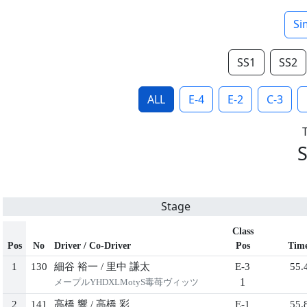
Si
SS1
SS2
ALL
E-4
E-2
C-3
Stage
Class
Pos
No
Driver / Co-Driver
Pos
Tim
1
130
細谷 裕一
/
里中 謙太
E-3
55.
1
メープルYHDXLMotyS毒苺ヴィッツ
2
141
高橋 響
/
高橋 彩
E-1
55.