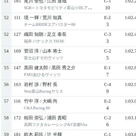
51
185
尾川 聖也
/
江田 達哉
C-1
1:02.
10
SGR☆トヨタモビリティ富山☆DLアクア
52
111
境 一輝
/
荒川 知真
E-2
1:02.
3
チームBRIDEエアバスター86
52
127
織田 知朗
/
足立 泰長
C-3
1:02.
3
福井 バナックス YH 86
54
169
菅沼 淳
/
山本 将士
C-2
1:02.
5
富士山すそのヴィッツ
55
147
黒田 健太郎
/
黒田 秀之介
E-1
1:02.
7
P.MUあひるヴィッツ
56
163
岩村 渉
/
野村 長
C-4
1:02.
9
Netz富山Racingヤリス
57
116
竹中 淳
/
大嶋 尚
E-2
1:03.
4
C&A Racing 86
58
172
桂田 崇弘
/
浦田 貴昭
C-2
1:03.
6
高岡フクタカレーシング&T京都Vitz
59
181
鈴木 莉玖
/
辻 光輝
C-1
1:03.