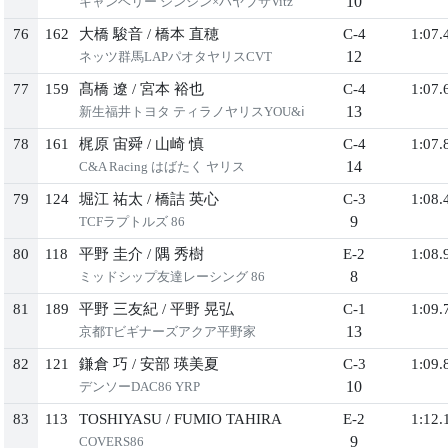
10
キャンベリー シンシン×ハヤブサVitz
76
162
大橋 駿音
/
橋本 直穂
C-4
1:07.
12
ネッツ群馬LAPパオタヤリスCVT
77
159
髙橋 遼
/
宮本 裕也
C-4
1:07.
13
新生福井トヨタ ティラノヤリスYOU&ⅰ
78
161
梶原 宙舜
/
山崎 慎
C-4
1:07.
14
C&A Racing はばたく ヤリス
79
124
堀江 祐太
/
橋詰 英心
C-3
1:08.
9
TCFラプトルズ 86
80
118
平野 圭介
/
隅 秀樹
E-2
1:08.
8
ミッドシップ友達レーシング 86
81
189
平野 三友紀
/
平野 晃弘
C-1
1:09.
13
京都Tビギナーズアクア平野家
82
121
鎌倉 巧
/
安部 瑛美夏
C-3
1:09.
10
デンソーDAC86 YRP
83
113
TOSHIYASU
/
FUMIO TAHIRA
E-2
1:12.
9
COVERS86