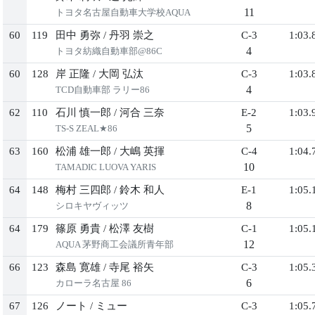
11
トヨタ名古屋自動車大学校AQUA
60
119
田中 勇弥
/
丹羽 崇之
C-3
1:03.
4
トヨタ紡織自動車部@86C
60
128
岸 正隆
/
大岡 弘汰
C-3
1:03.
4
TCD自動車部 ラリー86
62
110
石川 慎一郎
/
河合 三奈
E-2
1:03.
5
TS-S ZEAL★86
63
160
松浦 雄一郎
/
大嶋 英揮
C-4
1:04.
10
TAMADIC LUOVA YARIS
64
148
梅村 三四郎
/
鈴木 和人
E-1
1:05.
8
シロキヤヴィッツ
64
179
篠原 勇貴
/
松澤 友樹
C-1
1:05.
12
AQUA 茅野商工会議所青年部
66
123
森島 寛雄
/
寺尾 裕矢
C-3
1:05.
6
カローラ名古屋 86
67
126
ノート
/
ミュー
C-3
1:05.