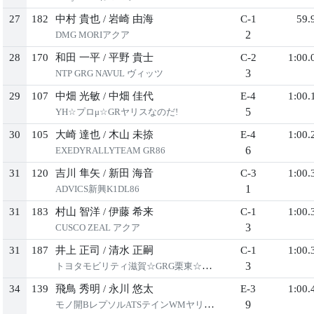
27
182
中村 貴也
/
岩崎 由海
C-1
59.
2
DMG MORIアクア
28
170
和田 一平
/
平野 貴士
C-2
1:00.
3
NTP GRG NAVUL ヴィッツ
29
107
中畑 光敏
/
中畑 佳代
E-4
1:00.
5
YH☆プロμ☆GRヤリスなのだ!
30
105
大崎 達也
/
木山 未捺
E-4
1:00.
6
EXEDYRALLYTEAM GR86
31
120
吉川 隼矢
/
新田 海音
C-3
1:00.
1
ADVICS新興K1DL86
31
183
村山 智洋
/
伊藤 希来
C-1
1:00.
3
CUSCO ZEAL アクア
31
187
井上 正司
/
清水 正嗣
C-1
1:00.
3
トヨタモビリティ滋賀☆GRG栗東☆アクア
34
139
飛鳥 秀明
/
永川 悠太
E-3
1:00.
9
モノ開BレプソルATSテインWMヤリス1