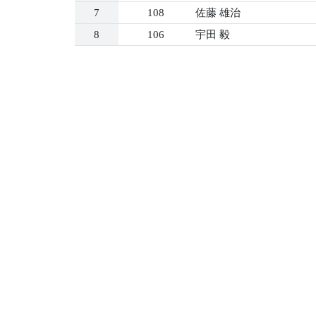
7
108
佐藤 雄治
8
106
宇田 毅