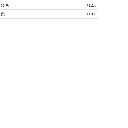
 公秀
+12.6
 毅
+14.0