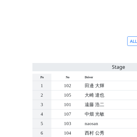
ALL
Stage
Po
No
Driver
1
102
田邊 大輝
2
105
大崎 達也
3
101
遠藤 浩二
4
107
中畑 光敏
5
103
naosan
6
104
西村 公秀