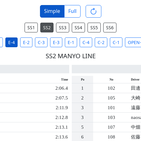
Simple
Full
SS1
SS2
SS3
SS4
SS5
SS6
E-4
E-2
C-3
E-3
E-1
C-4
C-2
C-1
OPEN-
SS2 MANYO LINE
Time
Po
No
Driver
2:06.4
1
102
田邊
2:07.5
2
105
大崎
2:11.9
3
101
遠藤
2:12.8
3
103
naos
2:13.1
5
107
中畑
2:13.6
6
108
佐藤