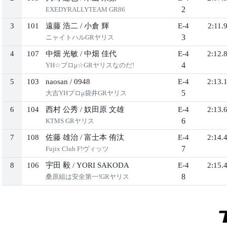
2
EXEDYRALLYTEAM GR86
3
101
遠藤 浩二
/
小倉 輝
E-4
2:11.
3
ニャイトハルGRヤリス
4
107
中畑 光敏
/
中畑 佳代
E-4
2:12.
4
YH☆プロμ☆GRヤリスなのだ!
5
103
naosan
/
0948
E-4
2:13.
5
大吉YHプロμ袋井GRヤリス
6
104
西村 公秀
/
奴田原 文雄
E-4
2:13.
6
KTMS GRヤリス
7
108
佐藤 雄治
/
富士本 侑汰
E-4
2:14.
7
Fujix Club F!ヴィッツ
8
106
宇田 毅
/
YORI SAKODA
E-4
2:15.
8
桑原組は安全第一!GRヤリス