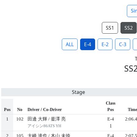
Si
SS1
SS2
ALL
E-4
E-2
C-3
SS
Stage
Class
Pos
No
Driver / Co-Driver
Pos
Tim
1
102
田邊 大輝
/
釜澤 亮
E-4
2:06.
1
アイシン86ATS YH
2
105
大崎 達也
/
木山 未捺
E-4
2:07.