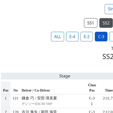
Si
SS1
SS2
ALL
E-4
E-2
C-3
SS
Stage
Class
Pos
No
Driver / Co-Driver
Pos
Time
1
121
鎌倉 巧
/
安部 瑛美夏
C-3
2:11.7
1
デンソーDAC86 YRP
2
120
吉川 隼矢
/
新田 海音
C-3
2:12.0