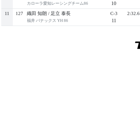
10
カローラ愛知レーシングチーム86
11
127
織田 知朗
/
足立 泰長
C-3
2:32.6
11
福井 バナックス YH 86