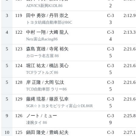
2
ADVICS新興K1DL86
3
119
田中 勇弥
/
丹羽 崇之
C-3
2:12.9
3
トヨタ紡織自動車部@86C
4
122
中村 一翔
/
大﨑 龍人
C-3
2:13.3
4
Netz富山Racing86
5
123
森島 寛雄
/
寺尾 裕矢
C-3
2:21.6
5
カローラ名古屋 86
5
124
堀江 祐太
/
橋詰 英心
C-3
2:21.6
5
TCFラプトルズ 86
5
128
岸 正隆
/
大岡 弘汰
C-3
2:21.6
5
TCD自動車部 ラリー86
5
129
藤縄 琉基
/
篠原 弘幸
C-3
2:21.6
5
SGR☆トヨタモビリティ富山☆DL86R
9
126
ノート
/
ミュー
C-3
2:25.8
9
凄腕タイ 86
10
125
鍋田 隆史
/
豊嶋 紀夫
C-3
2:27.1