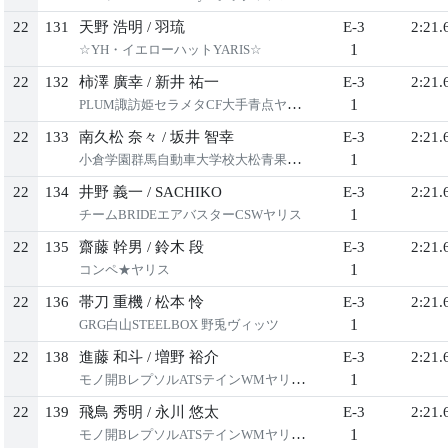
22
131
天野 浩明
/
羽琉
E-3
2:21.
1
☆YH・イエローハットYARIS☆
22
132
柿澤 廣幸
/
新井 祐一
E-3
2:21.
1
PLUM諏訪姫セラメタCF大手青点ヤリス
22
133
南久松 奈々
/
坂井 智幸
E-3
2:21.
1
小倉学園群馬自動車大学校大松青果ヤリス
22
134
井野 義一
/
SACHIKO
E-3
2:21.
1
チームBRIDEエアバスターCSWヤリス
22
135
齋藤 幹男
/
鈴木 段
E-3
2:21.
1
コンペ★ヤリス
22
136
帯刀 重機
/
松本 怜
E-3
2:21.
1
GRG白山STEELBOX 野兎ヴィッツ
22
138
進藤 和斗
/
増野 裕介
E-3
2:21.
1
モノ開BレプソルATSテインWMヤリス2
22
139
飛鳥 秀明
/
永川 悠太
E-3
2:21.
1
モノ開BレプソルATSテインWMヤリス1