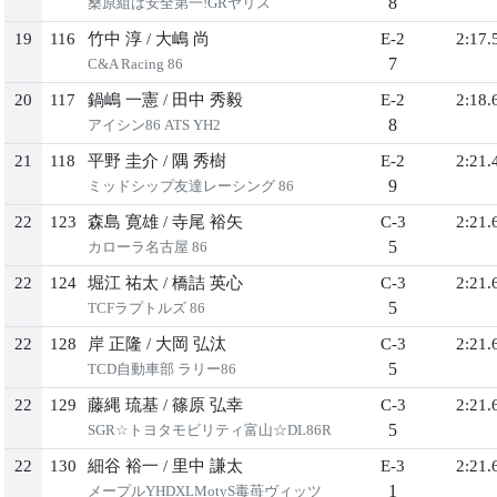
8
桑原組は安全第一!GRヤリス
19
116
竹中 淳
/
大嶋 尚
E-2
2:17.
7
C&A Racing 86
20
117
鍋嶋 一憲
/
田中 秀毅
E-2
2:18.
8
アイシン86 ATS YH2
21
118
平野 圭介
/
隅 秀樹
E-2
2:21.
9
ミッドシップ友達レーシング 86
22
123
森島 寛雄
/
寺尾 裕矢
C-3
2:21.
5
カローラ名古屋 86
22
124
堀江 祐太
/
橋詰 英心
C-3
2:21.
5
TCFラプトルズ 86
22
128
岸 正隆
/
大岡 弘汰
C-3
2:21.
5
TCD自動車部 ラリー86
22
129
藤縄 琉基
/
篠原 弘幸
C-3
2:21.
5
SGR☆トヨタモビリティ富山☆DL86R
22
130
細谷 裕一
/
里中 謙太
E-3
2:21.
1
メープルYHDXLMotyS毒苺ヴィッツ