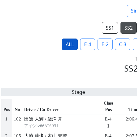
Si
SS1
SS2
ALL
E-4
E-2
C-3
SS
Stage
Class
Pos
No
Driver / Co-Driver
Pos
Tim
1
102
田邊 大輝
/
釜澤 亮
E-4
2:06.
1
アイシン86ATS YH
2
105
大崎 達也
/
木山 未捺
E-4
2:07.