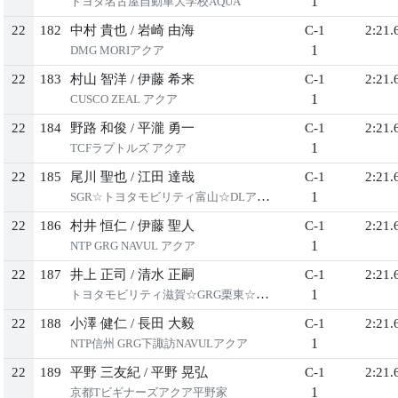
1
トヨタ名古屋自動車大学校AQUA
22
182
中村 貴也
/
岩崎 由海
C-1
2:21.
1
DMG MORIアクア
22
183
村山 智洋
/
伊藤 希来
C-1
2:21.
1
CUSCO ZEAL アクア
22
184
野路 和俊
/
平瀧 勇一
C-1
2:21.
1
TCFラプトルズ アクア
22
185
尾川 聖也
/
江田 達哉
C-1
2:21.
1
SGR☆トヨタモビリティ富山☆DLアクア
22
186
村井 恒仁
/
伊藤 聖人
C-1
2:21.
1
NTP GRG NAVUL アクア
22
187
井上 正司
/
清水 正嗣
C-1
2:21.
1
トヨタモビリティ滋賀☆GRG栗東☆アクア
22
188
小澤 健仁
/
長田 大毅
C-1
2:21.
1
NTP信州 GRG下諏訪NAVULアクア
22
189
平野 三友紀
/
平野 晃弘
C-1
2:21.
1
京都Tビギナーズアクア平野家