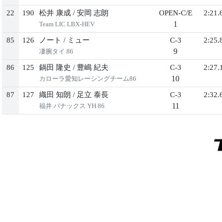
22
190
松井 康成
/
安岡 志朗
OPEN-C/E
2:21.
1
Team LIC LBX-HEV
85
126
ノート
/
ミュー
C-3
2:25.
9
凄腕タイ 86
86
125
鍋田 隆史
/
豊嶋 紀夫
C-3
2:27.
10
カローラ愛知レーシングチーム86
87
127
織田 知朗
/
足立 泰長
C-3
2:32.
11
福井 バナックス YH 86