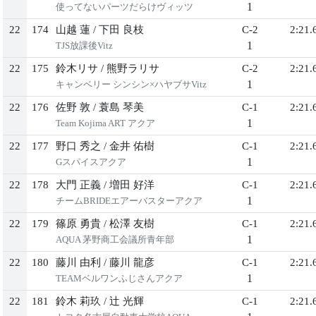
1
使ってないパーツだらけヴィッツ
22
174
山越 蓮
/
下田 良枝
C-2
2:21.
1
TJS放課後Vitz
22
175
鈴木リサ
/
熊野ラリサ
C-2
2:21.
1
キャンベリー シンシン×ハヤブサVitz
22
176
佐野 敦
/
蓑島 琴美
C-1
2:21.
1
Team Kojima ART アクア
22
177
野口 秀之
/
金井 佑樹
C-1
2:21.
1
Gスパイスアクア
22
178
大門 正義
/
増田 好洋
C-1
2:21.
1
チームBRIDEエアーバスターアクア
22
179
篠原 勇貴
/
松澤 友樹
C-1
2:21.
1
AQUA 茅野商工会議所青年部
22
180
藤川 由利
/
藤川 龍彦
C-1
2:21.
1
TEAMベルワンふじさんアクア
22
181
鈴木 莉玖
/
辻 光輝
C-1
2:21.