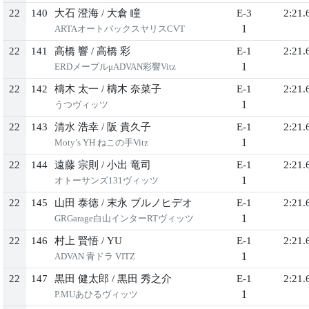
22
140
大石 澄海
/
大倉 瞳
E-3
2:21.
1
ARTAオートバックスヤリスCVT
22
141
高橋 響
/
高橋 彩
E-1
2:21.
1
ERDメープルμADVAN彩響Vitz
22
142
檮木 太一
/
檮木 奈菜子
E-1
2:21.
1
うつヴィッツ
22
143
清水 浩幸
/
阪 貴久子
E-1
2:21.
1
Moty’s YH ねこの手Vitz
22
144
遠藤 宗則
/
小出 竜司
E-1
2:21.
1
オトーサンズ131ヴィッツ
22
145
山田 泰徳
/
末永 ブルノヒデオ
E-1
2:21.
1
GRGarage白山インターRTヴィッツ
22
146
村上 賢悟
/
YU
E-1
2:21.
1
ADVAN 青ドラ VITZ
22
147
黒田 健太郎
/
黒田 秀之介
E-1
2:21.
1
P.MUあひるヴィッツ