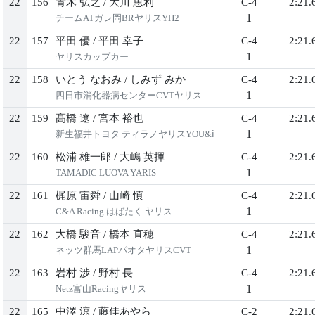
22
156
青木 弘之
/
大川 恵利
C-4
2:21.
1
チームATガレ岡BRヤリスYH2
22
157
平田 優
/
平田 幸子
C-4
2:21.
1
ヤリスカップカー
22
158
いとう なおみ
/
しみず みか
C-4
2:21.
1
四日市消化器病センターCVTヤリス
22
159
髙橋 遼
/
宮本 裕也
C-4
2:21.
1
新生福井トヨタ ティラノヤリスYOU&ⅰ
22
160
松浦 雄一郎
/
大嶋 英揮
C-4
2:21.
1
TAMADIC LUOVA YARIS
22
161
梶原 宙舜
/
山崎 慎
C-4
2:21.
1
C&A Racing はばたく ヤリス
22
162
大橋 駿音
/
橋本 直穂
C-4
2:21.
1
ネッツ群馬LAPパオタヤリスCVT
22
163
岩村 渉
/
野村 長
C-4
2:21.
1
Netz富山Racingヤリス
22
165
中澤 涼
/
藤佳あやら
C-2
2:21.