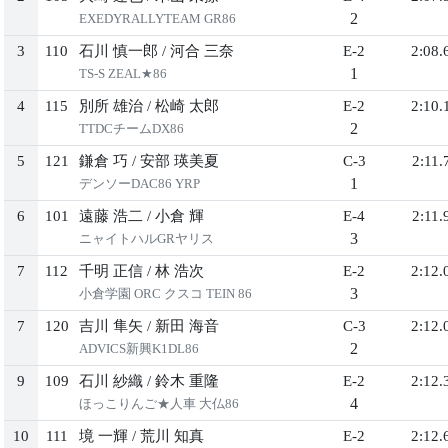
2
EXEDYRALLYTEAM GR86
3
110
石川 慎一郎
/
河合 三奈
E-2
2:08.
1
TS-S ZEAL★86
4
115
別所 雄治
/
松崎 太郎
E-2
2:10.
2
TTDCチームDX86
5
121
鎌倉 巧
/
安部 瑛美夏
C-3
2:11.
1
デンソーDAC86 YRP
6
101
遠藤 浩二
/
小倉 輝
E-4
2:11.
3
ニャイトハルGRヤリス
7
112
千明 正信
/
林 浩次
E-2
2:12.
3
小倉学園 ORC クスコ TEIN 86
7
120
吉川 隼矢
/
新田 海音
C-3
2:12.
2
ADVICS新興K1DL86
9
109
石川 紗織
/
鈴木 重隆
E-2
2:12.
4
ほっこりんご★人車 大仏86
10
111
境 一輝
/
荒川 知真
E-2
2:12.