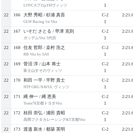
1
LOVCAプロμYHヴィッツ
22
166
大野 秀昭
/
杉浦 真吾
C-2
2:21.
1
GLW Racing 1st Vitz
22
167
いそだ さとる
/
早津 克則
C-2
2:21.
1
ガッデムVitz 5代目
22
168
住友 哲郎
/
桒村 浩之
C-2
2:21.
1
RB Vitz by SAS
22
169
菅沼 淳
/
山本 将士
C-2
2:21.
1
富士山すそのヴィッツ
22
170
和田 一平
/
平野 貴士
C-2
2:21.
1
NTP GRG NAVUL ヴィッツ
22
171
縄 伸一
/
縄 恵美
C-2
2:21.
1
Team78京都トヨタVitz
22
172
桂田 崇弘
/
浦田 貴昭
C-2
2:21.
1
高岡フクタカレーシング&T京都Vitz
22
173
渡邉 新水
/
都築 英明
C-2
2:21.