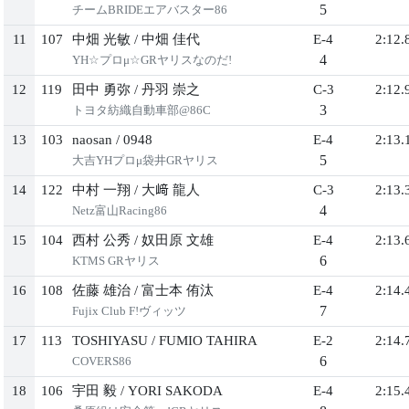
5
チームBRIDEエアバスター86
11
107
中畑 光敏
/
中畑 佳代
E-4
2:12.
4
YH☆プロμ☆GRヤリスなのだ!
12
119
田中 勇弥
/
丹羽 崇之
C-3
2:12.
3
トヨタ紡織自動車部@86C
13
103
naosan
/
0948
E-4
2:13.
5
大吉YHプロμ袋井GRヤリス
14
122
中村 一翔
/
大﨑 龍人
C-3
2:13.
4
Netz富山Racing86
15
104
西村 公秀
/
奴田原 文雄
E-4
2:13.
6
KTMS GRヤリス
16
108
佐藤 雄治
/
富士本 侑汰
E-4
2:14.
7
Fujix Club F!ヴィッツ
17
113
TOSHIYASU
/
FUMIO TAHIRA
E-2
2:14.
6
COVERS86
18
106
宇田 毅
/
YORI SAKODA
E-4
2:15.