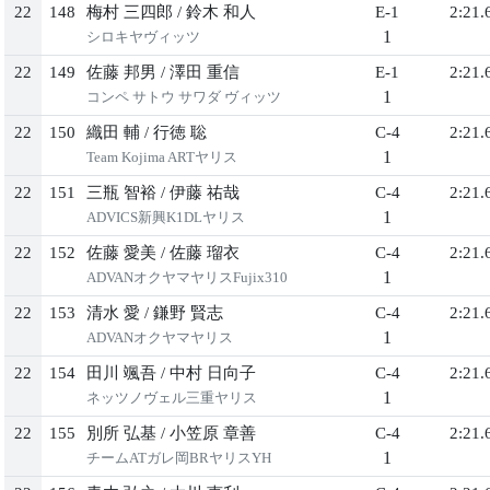
22
148
梅村 三四郎
/
鈴木 和人
E-1
2:21.
1
シロキヤヴィッツ
22
149
佐藤 邦男
/
澤田 重信
E-1
2:21.
1
コンペ サトウ サワダ ヴィッツ
22
150
織田 輔
/
行徳 聡
C-4
2:21.
1
Team Kojima ARTヤリス
22
151
三瓶 智裕
/
伊藤 祐哉
C-4
2:21.
1
ADVICS新興K1DLヤリス
22
152
佐藤 愛美
/
佐藤 瑠衣
C-4
2:21.
1
ADVANオクヤマヤリスFujix310
22
153
清水 愛
/
鎌野 賢志
C-4
2:21.
1
ADVANオクヤマヤリス
22
154
田川 颯吾
/
中村 日向子
C-4
2:21.
1
ネッツノヴェル三重ヤリス
22
155
別所 弘基
/
小笠原 章善
C-4
2:21.
1
チームATガレ岡BRヤリスYH