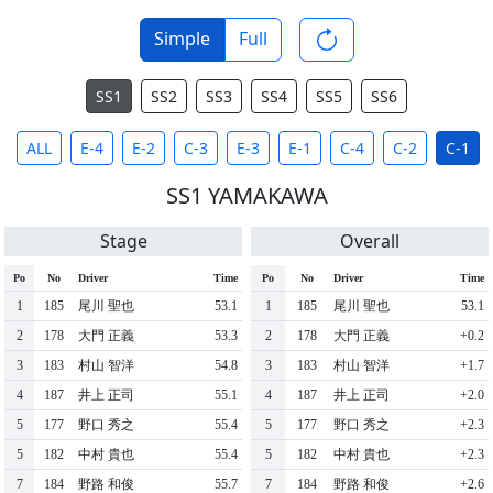
Simple
Full
SS1
SS2
SS3
SS4
SS5
SS6
ALL
E-4
E-2
C-3
E-3
E-1
C-4
C-2
C-1
SS1 YAMAKAWA
Stage
Overall
Po
No
Driver
Time
Po
No
Driver
Time
1
185
尾川 聖也
53.1
1
185
尾川 聖也
53.1
2
178
大門 正義
53.3
2
178
大門 正義
+0.2
3
183
村山 智洋
54.8
3
183
村山 智洋
+1.7
4
187
井上 正司
55.1
4
187
井上 正司
+2.0
5
177
野口 秀之
55.4
5
177
野口 秀之
+2.3
5
182
中村 貴也
55.4
5
182
中村 貴也
+2.3
7
184
野路 和俊
55.7
7
184
野路 和俊
+2.6