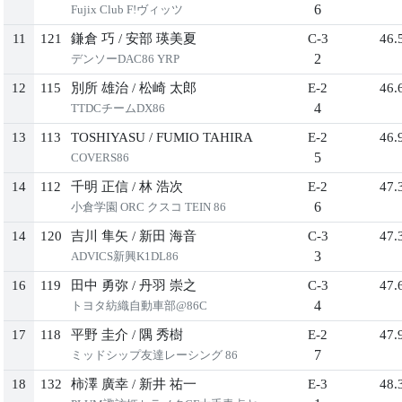
6
Fujix Club F!ヴィッツ
11
121
鎌倉 巧
/
安部 瑛美夏
C-3
46.
2
デンソーDAC86 YRP
12
115
別所 雄治
/
松崎 太郎
E-2
46.
4
TTDCチームDX86
13
113
TOSHIYASU
/
FUMIO TAHIRA
E-2
46.
5
COVERS86
14
112
千明 正信
/
林 浩次
E-2
47.
6
小倉学園 ORC クスコ TEIN 86
14
120
吉川 隼矢
/
新田 海音
C-3
47.
3
ADVICS新興K1DL86
16
119
田中 勇弥
/
丹羽 崇之
C-3
47.
4
トヨタ紡織自動車部@86C
17
118
平野 圭介
/
隅 秀樹
E-2
47.
7
ミッドシップ友達レーシング 86
18
132
柿澤 廣幸
/
新井 祐一
E-3
48.