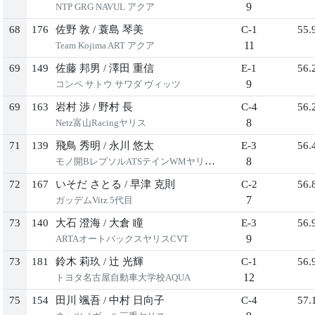
9
NTP GRG NAVUL アクア
68
176
佐野 敦
/
蓑島 琴美
C-1
55.
11
Team Kojima ART アクア
69
149
佐藤 邦男
/
澤田 重信
E-1
56.
9
コンペ サトウ サワダ ヴィッツ
69
163
岩村 渉
/
野村 長
C-4
56.
8
Netz富山Racingヤリス
71
139
飛鳥 秀明
/
永川 悠太
E-3
56.
8
モノ開BレプソルATSテインWMヤリス1
72
167
いそだ さとる
/
早津 克則
C-2
56.
7
ガッデムVitz 5代目
73
140
大石 澄海
/
大倉 瞳
E-3
56.
9
ARTAオートバックスヤリスCVT
73
181
鈴木 莉玖
/
辻 光輝
C-1
56.
12
トヨタ名古屋自動車大学校AQUA
75
154
田川 颯吾
/
中村 日向子
C-4
57.