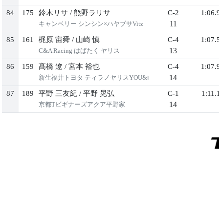
84
175
鈴木リサ
/
熊野ラリサ
C-2
1:06.
11
キャンベリー シンシン×ハヤブサVitz
85
161
梶原 宙舜
/
山崎 慎
C-4
1:07.
13
C&A Racing はばたく ヤリス
86
159
髙橋 遼
/
宮本 裕也
C-4
1:07.
14
新生福井トヨタ ティラノヤリスYOU&ⅰ
87
189
平野 三友紀
/
平野 晃弘
C-1
1:11.
14
京都Tビギナーズアクア平野家