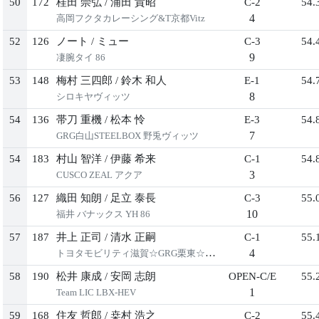
50
172
桂田 崇弘
/
浦田 貴昭
C-2
54.
4
高岡フクタカレーシング&T京都Vitz
52
126
ノート
/
ミュー
C-3
54.
9
凄腕タイ 86
53
148
梅村 三四郎
/
鈴木 和人
E-1
54.
8
シロキヤヴィッツ
54
136
帯刀 重機
/
松本 怜
E-3
54.
7
GRG白山STEELBOX 野兎ヴィッツ
54
183
村山 智洋
/
伊藤 希来
C-1
54.
3
CUSCO ZEAL アクア
56
127
織田 知朗
/
足立 泰長
C-3
55.
10
福井 バナックス YH 86
57
187
井上 正司
/
清水 正嗣
C-1
55.
4
トヨタモビリティ滋賀☆GRG栗東☆アクア
58
190
松井 康成
/
安岡 志朗
OPEN-C/E
55.
1
Team LIC LBX-HEV
59
168
住友 哲郎
/
桒村 浩之
C-2
55.