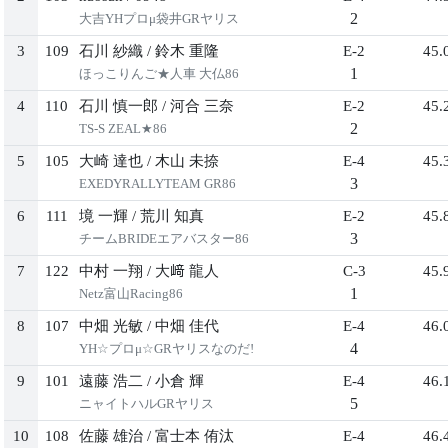
2
大吉YHプロμ袋井GRヤリス
3
109
石川 紗織
/
鈴木 重隆
E-2
45.
1
ほっこりんご★人車 大仏86
4
110
石川 慎一郎
/
河合 三奈
E-2
45.
2
TS-S ZEAL★86
5
105
大崎 達也
/
木山 未捺
E-4
45.
3
EXEDYRALLYTEAM GR86
6
111
境 一輝
/
荒川 知真
E-2
45.
3
チームBRIDEエアバスター86
7
122
中村 一翔
/
大﨑 龍人
C-3
45.
1
Netz富山Racing86
8
107
中畑 光敏
/
中畑 佳代
E-4
46.
4
YH☆プロμ☆GRヤリスなのだ!
9
101
遠藤 浩二
/
小倉 輝
E-4
46.
5
ニャイトハルGRヤリス
10
108
佐藤 雄治
/
富士本 侑汰
E-4
46.