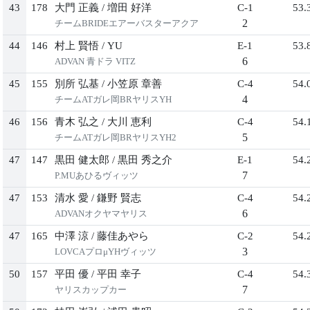
43
178
大門 正義
/
増田 好洋
C-1
53.
2
チームBRIDEエアーバスターアクア
44
146
村上 賢悟
/
YU
E-1
53.
6
ADVAN 青ドラ VITZ
45
155
別所 弘基
/
小笠原 章善
C-4
54.
4
チームATガレ岡BRヤリスYH
46
156
青木 弘之
/
大川 恵利
C-4
54.
5
チームATガレ岡BRヤリスYH2
47
147
黒田 健太郎
/
黒田 秀之介
E-1
54.
7
P.MUあひるヴィッツ
47
153
清水 愛
/
鎌野 賢志
C-4
54.
6
ADVANオクヤマヤリス
47
165
中澤 涼
/
藤佳あやら
C-2
54.
3
LOVCAプロμYHヴィッツ
50
157
平田 優
/
平田 幸子
C-4
54.
7
ヤリスカップカー