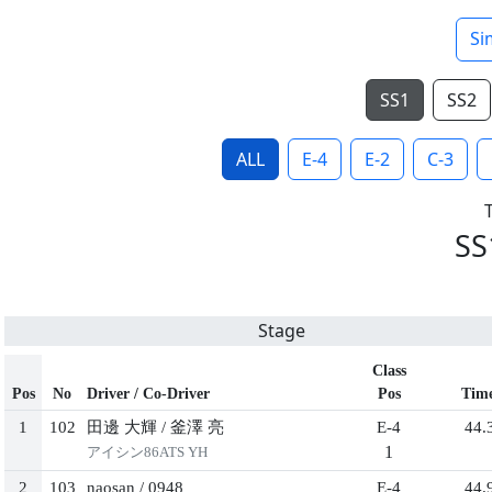
Si
SS1
SS2
ALL
E-4
E-2
C-3
SS
Stage
Class
Pos
No
Driver / Co-Driver
Pos
Tim
1
102
田邊 大輝
/
釜澤 亮
E-4
44.
1
アイシン86ATS YH
2
103
naosan
/
0948
E-4
44.