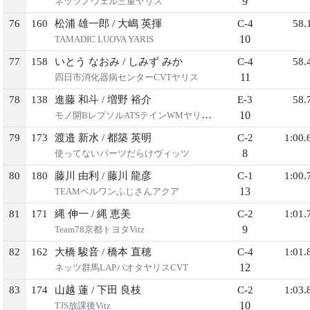
9
ネッツノヴェル三重ヤリス
76
160
松浦 雄一郎
/
大嶋 英揮
C-4
58.
10
TAMADIC LUOVA YARIS
77
158
いとう なおみ
/
しみず みか
C-4
58.
11
四日市消化器病センターCVTヤリス
78
138
進藤 和斗
/
増野 裕介
E-3
58.
10
モノ開BレプソルATSテインWMヤリス2
79
173
渡邉 新水
/
都築 英明
C-2
1:00.
8
使ってないパーツだらけヴィッツ
80
180
藤川 由利
/
藤川 龍彦
C-1
1:00.
13
TEAMベルワンふじさんアクア
81
171
縄 伸一
/
縄 恵美
C-2
1:01.
9
Team78京都トヨタVitz
82
162
大橋 駿音
/
橋本 直穂
C-4
1:01.
12
ネッツ群馬LAPパオタヤリスCVT
83
174
山越 蓮
/
下田 良枝
C-2
1:03.
10
TJS放課後Vitz