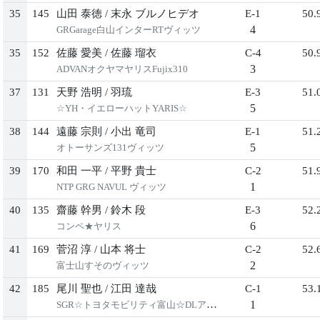
35
145
山田 泰徳
/
末永 ブルノヒデオ
E-1
50.
4
GRGarage白山インターRTヴィッツ
35
152
佐藤 愛美
/
佐藤 瑠衣
C-4
50.
3
ADVANオクヤマヤリスFujix310
37
131
天野 浩明
/
羽琉
E-3
51.
5
☆YH・イエローハットYARIS☆
38
144
遠藤 宗則
/
小出 竜司
E-1
51.
5
オトーサンズ131ヴィッツ
39
170
和田 一平
/
平野 貴士
C-2
51.
1
NTP GRG NAVUL ヴィッツ
40
135
齋藤 幹男
/
鈴木 段
E-3
52.
6
コンペ★ヤリス
41
169
菅沼 淳
/
山本 将士
C-2
52.
2
富士山すそのヴィッツ
42
185
尾川 聖也
/
江田 達哉
C-1
53.
1
SGR☆トヨタモビリティ富山☆DLアクア