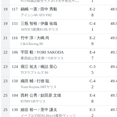
1
PLUM諏訪姫セラメタCF大手青点ヤリス
19
117
鍋嶋 一憲
/
田中 秀毅
E-2
48.
8
アイシン86 ATS YH2
19
151
三瓶 智裕
/
伊藤 祐哉
C-4
48.
1
ADVICS新興K1DLヤリス
21
116
竹中 淳
/
大嶋 尚
E-2
49.
9
C&A Racing 86
22
106
宇田 毅
/
YORI SAKODA
E-4
49.
7
桑原組は安全第一!GRヤリス
23
124
堀江 祐太
/
橋詰 英心
C-3
49.
5
TCFラプトルズ 86
23
150
織田 輔
/
行徳 聡
C-4
49.
2
Team Kojima ARTヤリス
25
104
西村 公秀
/
奴田原 文雄
E-4
49.
8
KTMS GRヤリス
25
130
細谷 裕一
/
里中 謙太
E-3
49.
2
メープルYHDXLMotyS毒苺ヴィッツ