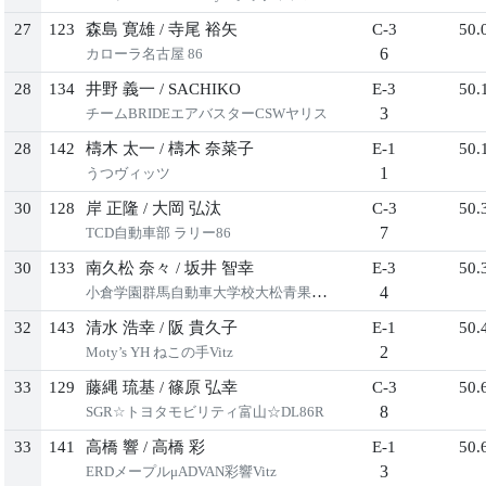
27
123
森島 寛雄
/
寺尾 裕矢
C-3
50.
6
カローラ名古屋 86
28
134
井野 義一
/
SACHIKO
E-3
50.
3
チームBRIDEエアバスターCSWヤリス
28
142
檮木 太一
/
檮木 奈菜子
E-1
50.
1
うつヴィッツ
30
128
岸 正隆
/
大岡 弘汰
C-3
50.
7
TCD自動車部 ラリー86
30
133
南久松 奈々
/
坂井 智幸
E-3
50.
4
小倉学園群馬自動車大学校大松青果ヤリス
32
143
清水 浩幸
/
阪 貴久子
E-1
50.
2
Moty’s YH ねこの手Vitz
33
129
藤縄 琉基
/
篠原 弘幸
C-3
50.
8
SGR☆トヨタモビリティ富山☆DL86R
33
141
高橋 響
/
高橋 彩
E-1
50.
3
ERDメープルμADVAN彩響Vitz