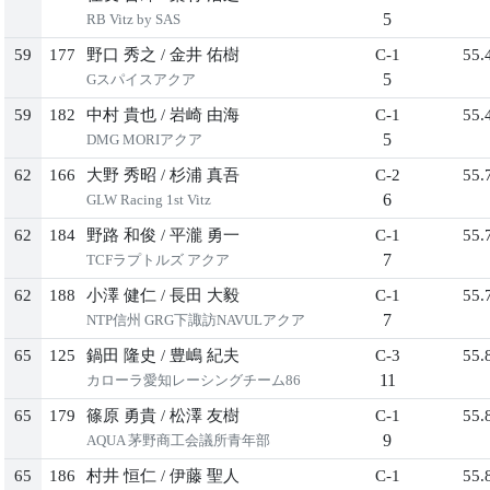
5
RB Vitz by SAS
59
177
野口 秀之
/
金井 佑樹
C-1
55.
5
Gスパイスアクア
59
182
中村 貴也
/
岩崎 由海
C-1
55.
5
DMG MORIアクア
62
166
大野 秀昭
/
杉浦 真吾
C-2
55.
6
GLW Racing 1st Vitz
62
184
野路 和俊
/
平瀧 勇一
C-1
55.
7
TCFラプトルズ アクア
62
188
小澤 健仁
/
長田 大毅
C-1
55.
7
NTP信州 GRG下諏訪NAVULアクア
65
125
鍋田 隆史
/
豊嶋 紀夫
C-3
55.
11
カローラ愛知レーシングチーム86
65
179
篠原 勇貴
/
松澤 友樹
C-1
55.
9
AQUA 茅野商工会議所青年部
65
186
村井 恒仁
/
伊藤 聖人
C-1
55.