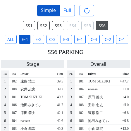
Simple
Full
SS1
SS2
SS3
SS4
SS5
SS6
ALL
E-4
E-2
C-3
E-3
E-1
C-4
C-2
C-1
SS6 PARKING
Stage
Overall
Po
No
Driver
Time
Po
No
Driver
Time
1
102
遠藤 浩二
39.5
1
101
TOM SUZUKI
4:47.7
2
108
安井 忠史
39.7
2
104
naosan
+1.0
3
101
TOM SUZUKI
40.3
3
107
原田 善夫
+4.0
4
106
池田みきてぃ
41.7
4
108
安井 忠史
+5.0
5
107
原田 善夫
42.1
5
102
遠藤 浩二
+6.8
6
104
naosan
42.6
6
106
池田みきてぃ
+9.8
7
103
小倉 基宏
45.3
7
103
小倉 基宏
+13.0