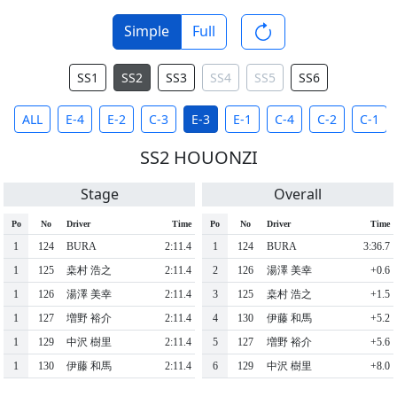
Simple
Full
SS1
SS2
SS3
SS4
SS5
SS6
ALL
E-4
E-2
C-3
E-3
E-1
C-4
C-2
C-1
SS2 HOUONZI
Stage
Overall
Po
No
Driver
Time
Po
No
Driver
Time
1
124
BURA
2:11.4
1
124
BURA
3:36.7
1
125
桒村 浩之
2:11.4
2
126
湯澤 美幸
+0.6
1
126
湯澤 美幸
2:11.4
3
125
桒村 浩之
+1.5
1
127
増野 裕介
2:11.4
4
130
伊藤 和馬
+5.2
1
129
中沢 樹里
2:11.4
5
127
増野 裕介
+5.6
1
130
伊藤 和馬
2:11.4
6
129
中沢 樹里
+8.0