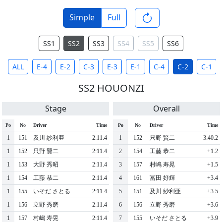
Simple
Full
SS1
SS2
SS3
SS4
SS5
SS6
ALL
E-4
E-2
C-3
E-3
E-1
C-4
C-2
C-1
SS2 HOUONZI
Stage
Overall
Po
No
Driver
Time
Po
No
Driver
Time
1
151
及川 紗利亜
2:11.4
1
152
只野 賢二
3:40.2
1
152
只野 賢二
2:11.4
2
154
工藤 恭二
+1.2
1
153
大野 秀昭
2:11.4
3
157
村嶋 寿晃
+1.5
1
154
工藤 恭二
2:11.4
4
161
冨田 好輝
+3.4
1
155
いそだ さとる
2:11.4
5
151
及川 紗利亜
+3.5
1
156
立野 秀磨
2:11.4
6
156
立野 秀磨
+3.6
1
157
村嶋 寿晃
2:11.4
7
155
いそだ さとる
+3.9