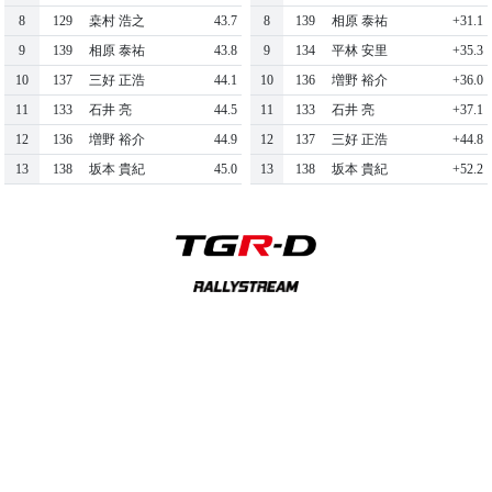
8
129
桒村 浩之
43.7
8
139
相原 泰祐
+31.1
9
139
相原 泰祐
43.8
9
134
平林 安里
+35.3
10
137
三好 正浩
44.1
10
136
増野 裕介
+36.0
11
133
石井 亮
44.5
11
133
石井 亮
+37.1
12
136
増野 裕介
44.9
12
137
三好 正浩
+44.8
13
138
坂本 貴紀
45.0
13
138
坂本 貴紀
+52.2