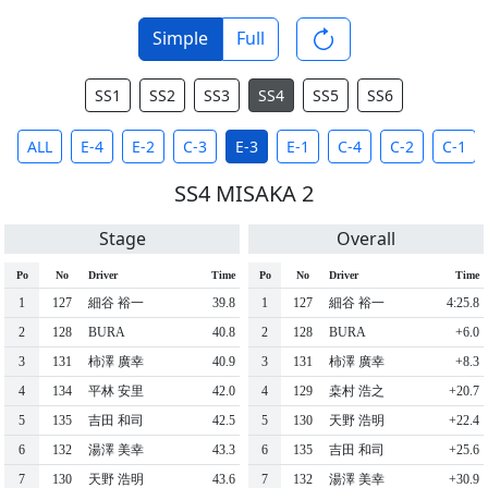
Simple
Full
SS1
SS2
SS3
SS4
SS5
SS6
ALL
E-4
E-2
C-3
E-3
E-1
C-4
C-2
C-1
SS4 MISAKA 2
Stage
Overall
Po
No
Driver
Time
Po
No
Driver
Time
1
127
細谷 裕一
39.8
1
127
細谷 裕一
4:25.8
2
128
BURA
40.8
2
128
BURA
+6.0
3
131
柿澤 廣幸
40.9
3
131
柿澤 廣幸
+8.3
4
134
平林 安里
42.0
4
129
桒村 浩之
+20.7
5
135
吉田 和司
42.5
5
130
天野 浩明
+22.4
6
132
湯澤 美幸
43.3
6
135
吉田 和司
+25.6
7
130
天野 浩明
43.6
7
132
湯澤 美幸
+30.9