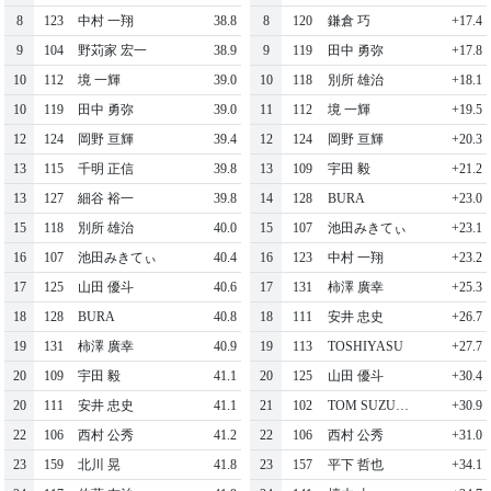
8
123
中村 一翔
38.8
8
120
鎌倉 巧
+17.4
9
104
野苅家 宏一
38.9
9
119
田中 勇弥
+17.8
10
112
境 一輝
39.0
10
118
別所 雄治
+18.1
10
119
田中 勇弥
39.0
11
112
境 一輝
+19.5
12
124
岡野 亘輝
39.4
12
124
岡野 亘輝
+20.3
13
115
千明 正信
39.8
13
109
宇田 毅
+21.2
13
127
細谷 裕一
39.8
14
128
BURA
+23.0
15
118
別所 雄治
40.0
15
107
池田みきてぃ
+23.1
16
107
池田みきてぃ
40.4
16
123
中村 一翔
+23.2
17
125
山田 優斗
40.6
17
131
柿澤 廣幸
+25.3
18
128
BURA
40.8
18
111
安井 忠史
+26.7
19
131
柿澤 廣幸
40.9
19
113
TOSHIYASU
+27.7
20
109
宇田 毅
41.1
20
125
山田 優斗
+30.4
20
111
安井 忠史
41.1
21
102
TOM SUZUKI
+30.9
22
106
西村 公秀
41.2
22
106
西村 公秀
+31.0
23
159
北川 晃
41.8
23
157
平下 哲也
+34.1