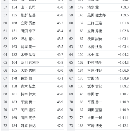
57
154
山下 真司
45.0
58
149
清水 愛
+59.3
57
155
別所 弘基
45.0
59
145
黒田 健太郎
+59.5
60
168
立野 秀磨
45.2
60
137
三好 正浩
+1:01.8
61
151
田渕 幸平
45.4
61
168
立野 秀磨
+1:02.8
62
162
野村 拓生
45.5
62
167
後藤 誠侍
+1:03.1
62
163
關屋 龍一
45.5
63
182
木曽 汰香
+1:03.4
64
182
木曽 汰香
45.7
64
150
木全 厚
+1:04.2
65
164
及川 紗利亜
45.8
65
162
野村 拓生
+1:04.3
66
165
大野 秀昭
46.0
66
184
河原 佳紀
+1:06.0
67
178
佐野 敦
46.1
67
176
宮田 清
+1:08.9
68
158
青木 弘之
46.8
68
138
坂本 貴紀
+1:09.2
68
181
持本 幹太
46.8
69
146
宇田 智
+1:10.7
70
183
平瀧 勇一
46.9
70
183
平瀧 勇一
+1:10.9
70
187
岡田 憲悟
46.9
70
187
岡田 憲悟
+1:10.9
72
169
蒔田 亮子
47.0
72
173
吉田 一球
+1:11.1
72
184
河原 佳紀
47.0
73
188
宮崎 博史
+1:12.1