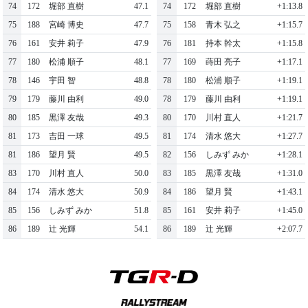
74
172
堀部 直樹
47.1
74
172
堀部 直樹
+1:13.8
75
188
宮崎 博史
47.7
75
158
青木 弘之
+1:15.7
76
161
安井 莉子
47.9
76
181
持本 幹太
+1:15.8
77
180
松浦 順子
48.1
77
169
蒔田 亮子
+1:17.1
78
146
宇田 智
48.8
78
180
松浦 順子
+1:19.1
79
179
藤川 由利
49.0
78
179
藤川 由利
+1:19.1
80
185
黒澤 友哉
49.3
80
170
川村 直人
+1:21.7
81
173
吉田 一球
49.5
81
174
清水 悠大
+1:27.7
81
186
望月 賢
49.5
82
156
しみず みか
+1:28.1
83
170
川村 直人
50.0
83
185
黒澤 友哉
+1:31.0
84
174
清水 悠大
50.9
84
186
望月 賢
+1:43.1
85
156
しみず みか
51.8
85
161
安井 莉子
+1:45.0
86
189
辻 光輝
54.1
86
189
辻 光輝
+2:07.7