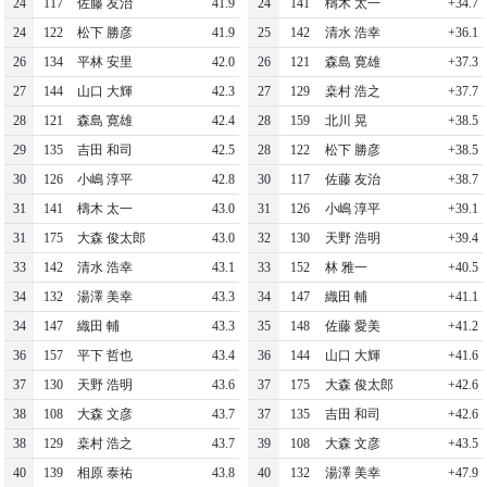
24
117
佐藤 友治
41.9
24
141
檮木 太一
+34.7
24
122
松下 勝彦
41.9
25
142
清水 浩幸
+36.1
26
134
平林 安里
42.0
26
121
森島 寛雄
+37.3
27
144
山口 大輝
42.3
27
129
桒村 浩之
+37.7
28
121
森島 寛雄
42.4
28
159
北川 晃
+38.5
29
135
吉田 和司
42.5
28
122
松下 勝彦
+38.5
30
126
小嶋 淳平
42.8
30
117
佐藤 友治
+38.7
31
141
檮木 太一
43.0
31
126
小嶋 淳平
+39.1
31
175
大森 俊太郎
43.0
32
130
天野 浩明
+39.4
33
142
清水 浩幸
43.1
33
152
林 雅一
+40.5
34
132
湯澤 美幸
43.3
34
147
織田 輔
+41.1
34
147
織田 輔
43.3
35
148
佐藤 愛美
+41.2
36
157
平下 哲也
43.4
36
144
山口 大輝
+41.6
37
130
天野 浩明
43.6
37
175
大森 俊太郎
+42.6
38
108
大森 文彦
43.7
37
135
吉田 和司
+42.6
38
129
桒村 浩之
43.7
39
108
大森 文彦
+43.5
40
139
相原 泰祐
43.8
40
132
湯澤 美幸
+47.9