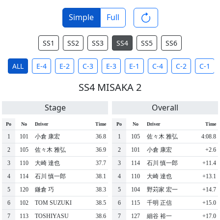
Simple
Full
SS1
SS2
SS3
SS4
SS5
SS6
ALL
E-4
E-2
C-3
E-3
E-1
C-4
C-2
C-1
SS4 MISAKA 2
Stage
Overall
Po
No
Driver
Time
Po
No
Driver
Time
1
101
小倉 康宏
36.8
1
105
佐々木 雅弘
4:08.8
2
105
佐々木 雅弘
36.9
2
101
小倉 康宏
+2.6
3
110
大崎 達也
37.7
3
114
石川 慎一郎
+11.4
4
114
石川 慎一郎
38.1
4
110
大崎 達也
+13.1
5
120
鎌倉 巧
38.3
5
104
野苅家 宏一
+14.7
6
102
TOM SUZUKI
38.5
6
115
千明 正信
+15.0
7
113
TOSHIYASU
38.6
7
127
細谷 裕一
+17.0