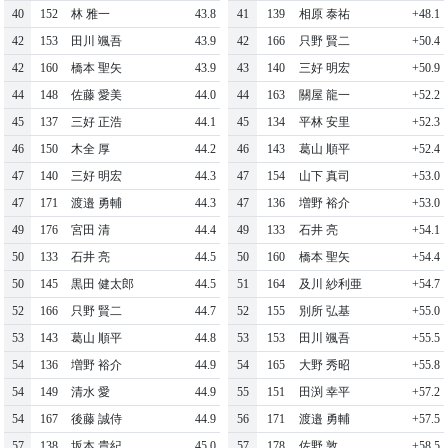
40
152
林 雅一
43.8
41
139
相原 泰祐
+48.1
42
153
田川 颯吾
43.9
42
166
只野 賢二
+50.4
42
160
橋本 聖矢
43.9
43
140
三好 明宏
+50.9
44
148
佐藤 愛美
44.0
44
163
關屋 龍一
+52.2
45
137
三好 正浩
44.1
45
134
平林 安里
+52.3
46
150
木全 厚
44.2
46
143
葛山 順平
+52.4
47
140
三好 明宏
44.3
47
154
山下 真司
+53.0
47
171
渡邉 勇輔
44.3
47
136
増野 裕介
+53.0
49
176
宮田 清
44.4
49
133
石井 亮
+54.1
50
133
石井 亮
44.5
50
160
橋本 聖矢
+54.4
50
145
黒田 健太郎
44.5
51
164
及川 紗利亜
+54.7
52
166
只野 賢二
44.7
52
155
別所 弘基
+55.0
53
143
葛山 順平
44.8
53
153
田川 颯吾
+55.5
54
136
増野 裕介
44.9
54
165
大野 秀昭
+55.8
54
149
清水 愛
44.9
55
151
田渕 幸平
+57.2
54
167
後藤 誠侍
44.9
56
171
渡邉 勇輔
+57.5
57
138
坂本 貴紀
45.0
57
178
佐野 敦
+58.5