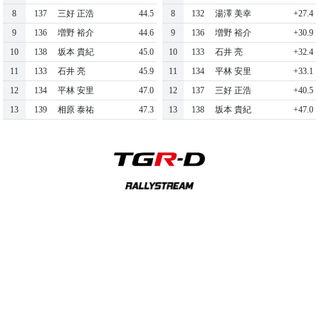
8
137
三好 正浩
44.5
8
132
湯澤 美幸
+27.4
9
136
増野 裕介
44.6
9
136
増野 裕介
+30.9
10
138
坂本 貴紀
45.0
10
133
石井 亮
+32.4
11
133
石井 亮
45.9
11
134
平林 安里
+33.1
12
134
平林 安里
47.0
12
137
三好 正浩
+40.5
13
139
相原 泰祐
47.3
13
138
坂本 貴紀
+47.0