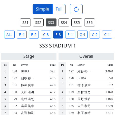
Simple
Full
SS1
SS2
SS3
SS4
SS5
SS6
ALL
E-4
E-2
C-3
E-3
E-1
C-4
C-2
C-1
SS3 STADIUM 1
Stage
Overall
Po
No
Driver
Time
Po
No
Driver
Time
1
128
BURA
39.2
1
127
細谷 裕一
3:46.0
2
127
細谷 裕一
40.5
2
128
BURA
+5.0
3
131
柿澤 廣幸
42.8
3
131
柿澤 廣幸
+7.2
4
130
天野 浩明
43.2
4
129
桒村 浩之
+16.8
5
129
桒村 浩之
43.5
5
130
天野 浩明
+18.6
5
132
湯澤 美幸
43.5
6
135
吉田 和司
+22.9
7
135
吉田 和司
43.8
7
139
相原 泰祐
+27.1