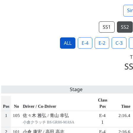
Si
SS1
SS2
ALL
E-4
E-2
C-3
SS
Stage
Class
Pos
No
Driver / Co-Driver
Pos
Time
1
105
佐々木 雅弘
/
青山 幸弘
E-4
2:16.4
1
小倉クラッチ BS GR86-MASA
2
101
小倉 康宏
/
高田 高志
E-4
2:16.6