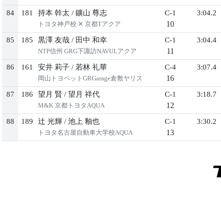
84
181
持本 幹太
/
鑛山 尊志
C-1
3:04.2
10
トヨタ神戸校 ✕ 京都Tアクア
85
185
黒澤 友哉
/
田中 和幸
C-1
3:04.4
11
NTP信州 GRG下諏訪NAVULアクア
86
161
安井 莉子
/
若林 礼華
C-4
3:07.4
16
岡山トヨペットGRGarage倉敷ヤリス
87
186
望月 賢
/
望月 祥代
C-1
3:18.7
12
M&K 京都トヨタAQUA
88
189
辻 光輝
/
池上 釉也
C-1
3:30.2
13
トヨタ名古屋自動車大学校AQUA