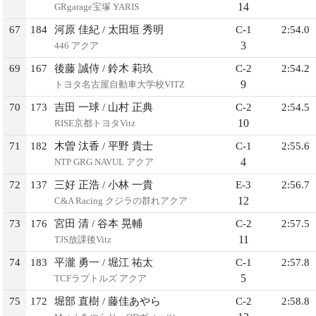
14
GRgarage宝塚 YARIS
67
184
河原 佳紀
/
太田垣 秀明
C-1
2:54.0
3
446 アクア
69
167
後藤 誠侍
/
鈴木 莉玖
C-2
2:54.2
9
トヨタ名古屋自動車大学校VITZ
70
173
吉田 一球
/
山村 正典
C-2
2:54.5
10
RISE京都トヨタVitz
71
182
木曽 汰香
/
平野 貴士
C-1
2:55.6
4
NTP GRG NAVUL アクア
72
137
三好 正浩
/
小林 一貴
E-3
2:56.7
12
C&A Racing クジラの群れアクア
73
176
宮田 清
/
谷本 晃輔
C-2
2:57.5
11
TJS放課後Vitz
74
183
平瀧 勇一
/
堀江 祐太
C-1
2:57.8
5
TCFラプトルズ アクア
75
172
堀部 直樹
/
藤佳あやら
C-2
2:58.8