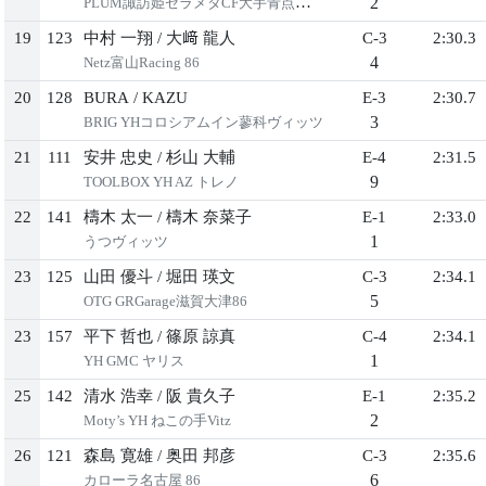
2
PLUM諏訪姫セラメタCF大手青点ヤリス
19
123
中村 一翔
/
大﨑 龍人
C-3
2:30.3
4
Netz富山Racing 86
20
128
BURA
/
KAZU
E-3
2:30.7
3
BRIG YHコロシアムイン蓼科ヴィッツ
21
111
安井 忠史
/
杉山 大輔
E-4
2:31.5
9
TOOLBOX YH AZ トレノ
22
141
檮木 太一
/
檮木 奈菜子
E-1
2:33.0
1
うつヴィッツ
23
125
山田 優斗
/
堀田 瑛文
C-3
2:34.1
5
OTG GRGarage滋賀大津86
23
157
平下 哲也
/
篠原 諒真
C-4
2:34.1
1
YH GMC ヤリス
25
142
清水 浩幸
/
阪 貴久子
E-1
2:35.2
2
Moty’s YH ねこの手Vitz
26
121
森島 寛雄
/
奥田 邦彦
C-3
2:35.6
6
カローラ名古屋 86