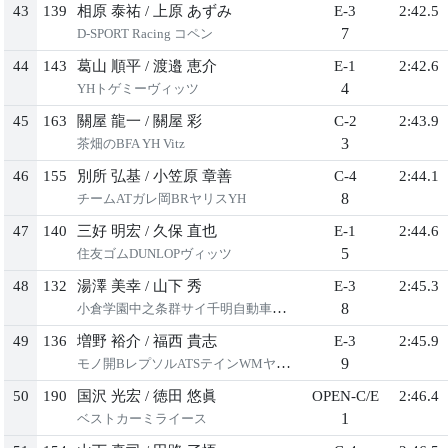
43
139
相原 泰祐
/
上原 あずみ
E-3
2:42.5
7
D-SPORT Racing コペン
44
143
葛山 順平
/
渡邉 恵介
E-1
2:42.6
4
YHトゲミーヴィッツ
45
163
關屋 龍一
/
關屋 彩
C-2
2:43.9
3
茶畑のBFA YH Vitz
46
155
別所 弘基
/
小笠原 章善
C-4
2:44.1
8
チームATガレ岡BRヤリスYH
47
140
三好 明宏
/
久保 直也
E-1
2:44.6
5
住友ゴムDUNLOPヴィッツ
48
132
湯澤 美幸
/
山下 秀
E-3
2:45.3
8
小倉学園中之条群サイ千明自動車ヤリス
49
136
増野 裕介
/
福西 貴志
E-3
2:45.9
9
モノ開BレプソルATSテインWMヤリス2
50
190
国沢 光宏
/
徳田 悠眞
OPEN-C/E
2:46.4
1
ベストカーミライース