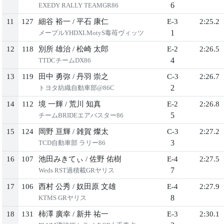
6
EXEDY RALLY TEAMGR86
11
127
細谷 裕一
/
平石 康仁
E-3
2:25.2
1
メープルYHDXLMotyS毒苺ヴィッツ
12
118
別所 雄治
/
松崎 太郎
E-2
2:26.5
4
TTDCチームDX86
13
119
田中 勇弥
/
丹羽 崇之
C-3
2:26.7
2
トヨタ紡織自動車部@86C
14
112
境 一輝
/
荒川 知真
E-2
2:26.8
5
チームBRIDEエアバスター86
15
124
岡野 亘輝
/
雑賀 燦太
C-3
2:27.2
3
TCD自動車部 ラリー86
16
107
池田みきてぃ
/
佐野 佑樹
E-4
2:27.5
7
Weds RST過積載GRヤリス
17
106
西村 公秀
/
奴田原 文雄
E-4
2:27.9
8
KTMS GRヤリス
18
131
柿澤 廣幸
/
新井 祐一
E-3
2:30.1