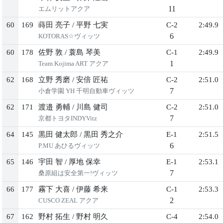
11
エムリットアクア
60
169
蒔田 亮子
/
平野 七実
C-2
2:49.9
6
KOTORAS☆ヴィッツ
60
178
佐野 敦
/
蓑島 琴美
C-1
2:49.9
1
Team Kojima ART アクア
62
168
立野 秀磨
/
安倍 匠祐
C-2
2:51.0
7
小倉学園 YH 千明自動車ヴィッツ
62
171
渡邉 勇輔
/
川島 健司
C-2
2:51.0
7
京都トヨタINDYVitz
64
145
黒田 健太郎
/
黒田 秀之介
E-1
2:51.5
6
P.MU あひるヴィッツ
65
146
宇田 智
/
厚地 保幸
E-1
2:53.1
7
桑原組は安全第一!ヴィッツ
66
177
霧下 大喜
/
伊藤 希来
C-1
2:53.3
2
CUSCO ZEAL アクア
67
162
野村 拓生
/
野村 明久
C-4
2:54.0