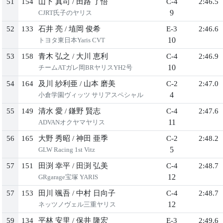
51
154
山下 真司
/
田路 了悟
C-4
2:46.5
9
CJRT氏子のヤリス
52
133
石井 亮
/
埴岡 俊希
E-3
2:46.6
10
トヨタ東日本Yaris CVT
53
158
青木 弘之
/
大川 恵利
C-4
2:46.9
10
チームATガレ岡BRヤリスYH2号
54
164
及川 紗利亜
/
山本 磨美
C-2
2:47.0
4
小倉学園ヴィッツ サリアスペシャル
55
149
清水 愛
/
鎌野 賢志
C-4
2:47.6
11
ADVANオクヤマヤリス
56
165
大野 秀昭
/
神田 亜季
C-2
2:48.2
5
GLW Racing 1st Vitz
57
151
田渕 幸平
/
田渕 弘美
C-4
2:48.7
12
GRgarage宝塚 YARIS
57
153
田川 颯吾
/
中村 日向子
C-4
2:48.7
12
ネッツノヴェル三重ヤリス
59
134
平林 安里
/
保井 隆宏
E-3
2:49.6