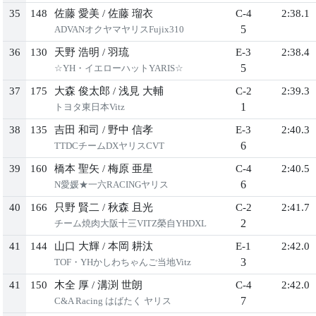
35
148
佐藤 愛美
/
佐藤 瑠衣
C-4
2:38.1
5
ADVANオクヤマヤリスFujix310
36
130
天野 浩明
/
羽琉
E-3
2:38.4
5
☆YH・イエローハットYARIS☆
37
175
大森 俊太郎
/
浅見 大輔
C-2
2:39.3
1
トヨタ東日本Vitz
38
135
吉田 和司
/
野中 信孝
E-3
2:40.3
6
TTDCチームDXヤリスCVT
39
160
橋本 聖矢
/
梅原 亜星
C-4
2:40.5
6
N愛媛★一六RACINGヤリス
40
166
只野 賢二
/
秋森 且光
C-2
2:41.7
2
チーム焼肉大阪十三VITZ榮自YHDXL
41
144
山口 大輝
/
本岡 耕汰
E-1
2:42.0
3
TOF・YHかしわちゃんご当地Vitz
41
150
木全 厚
/
溝渕 世朗
C-4
2:42.0
7
C&A Racing はばたく ヤリス