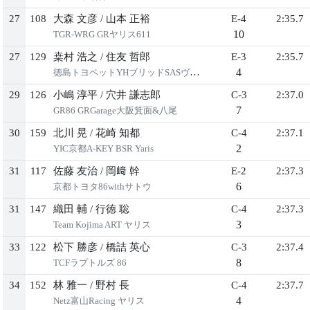
27
108
大森 文彦
/
山本 正裕
E-4
2:35.7
10
TGR-WRG GRヤリス611
27
129
桒村 浩之
/
住友 哲郎
E-3
2:35.7
4
徳島トヨペットYHブリッドSASヴィッツ
29
126
小嶋 淳平
/
穴井 謙志郎
C-3
2:37.0
7
GR86 GRGarage大阪箕面&八尾
30
159
北川 晃
/
花崎 知都
C-4
2:37.1
2
YIC京都A-KEY BSR Yaris
31
117
佐藤 友治
/
岡﨑 幹
E-2
2:37.3
6
京都トヨタ86withサトウ
31
147
織田 輔
/
行徳 聡
C-4
2:37.3
3
Team Kojima ART ヤリス
33
122
松下 勝彦
/
橋詰 英心
C-3
2:37.4
8
TCFラプトルズ 86
34
152
林 雅一
/
野村 長
C-4
2:37.7
4
Netz富山Racing ヤリス