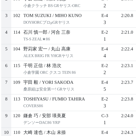
2
小倉クラッチ BS GRヤリス-ORC
3
102
TOM SUZUKI
/
MIHO KUNO
E-4
2:20.8
3
DOYHORCプロμGRヤリス
4
114
石川 慎一郎
/
河合 三奈
E-2
2:21.0
1
TS-S ZEAL★86
5
104
野苅家 宏一
/
丸山 高康
E-4
2:22.4
4
ALEX BRIG FR YHGRヤリス
6
115
千明 正信
/
林 浩次
E-2
2:23.1
2
小倉学園 ORC クスコ TEIN 86
7
109
宇田 毅
/
YORI SAKODA
E-4
2:23.7
5
桑原組は安全第一! GRヤリス
8
113
TOSHIYASU
/
FUMIO TAHIRA
E-2
2:23.8
3
COVERS86
9
120
鎌倉 巧
/
安部 瑛美夏
C-3
2:24.0
1
デンソーDAC86 YRP
10
110
大崎 達也
/
木山 未捺
E-4
2:24.3