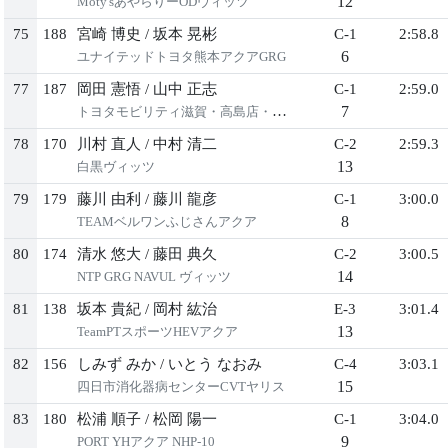
12
Moty'sあやらりーODヴィッツ
75
188
宮崎 博史
/
坂本 晃彬
C-1
2:58.8
6
ユナイテッドトヨタ熊本アクアGRG
77
187
岡田 憲悟
/
山中 正志
C-1
2:59.0
7
トヨタモビリティ滋賀・高島店・地元アクア
78
170
川村 直人
/
中村 清二
C-2
2:59.3
13
白黒ヴィッツ
79
179
藤川 由利
/
藤川 龍彦
C-1
3:00.0
8
TEAMベルワンふじさんアクア
80
174
清水 悠大
/
藤田 典久
C-2
3:00.5
14
NTP GRG NAVUL ヴィッツ
81
138
坂本 貴紀
/
岡村 紘治
E-3
3:01.4
13
TeamPTスポーツHEVアクア
82
156
しみず みか
/
いとう なおみ
C-4
3:03.1
15
四日市消化器病センターCVTヤリス
83
180
松浦 順子
/
松岡 陽一
C-1
3:04.0
9
PORT YHアクア NHP-10