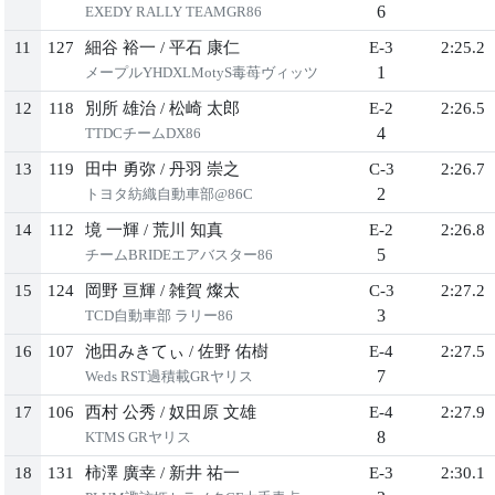
6
EXEDY RALLY TEAMGR86
11
127
細谷 裕一
/
平石 康仁
E-3
2:25.2
1
メープルYHDXLMotyS毒苺ヴィッツ
12
118
別所 雄治
/
松崎 太郎
E-2
2:26.5
4
TTDCチームDX86
13
119
田中 勇弥
/
丹羽 崇之
C-3
2:26.7
2
トヨタ紡織自動車部@86C
14
112
境 一輝
/
荒川 知真
E-2
2:26.8
5
チームBRIDEエアバスター86
15
124
岡野 亘輝
/
雑賀 燦太
C-3
2:27.2
3
TCD自動車部 ラリー86
16
107
池田みきてぃ
/
佐野 佑樹
E-4
2:27.5
7
Weds RST過積載GRヤリス
17
106
西村 公秀
/
奴田原 文雄
E-4
2:27.9
8
KTMS GRヤリス
18
131
柿澤 廣幸
/
新井 祐一
E-3
2:30.1