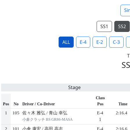
Si
SS1
SS2
ALL
E-4
E-2
C-3
SS
Stage
Class
Pos
No
Driver / Co-Driver
Pos
Time
1
105
佐々木 雅弘
/
青山 幸弘
E-4
2:16.4
1
小倉クラッチ BS GR86-MASA
2
101
小倉 康宏
/
高田 高志
E-4
2:16.6