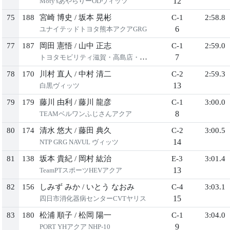
12
Moty'sあやらりーODヴィッツ
75
188
宮崎 博史
/
坂本 晃彬
C-1
2:58.8
6
ユナイテッドトヨタ熊本アクアGRG
77
187
岡田 憲悟
/
山中 正志
C-1
2:59.0
7
トヨタモビリティ滋賀・高島店・地元アクア
78
170
川村 直人
/
中村 清二
C-2
2:59.3
13
白黒ヴィッツ
79
179
藤川 由利
/
藤川 龍彦
C-1
3:00.0
8
TEAMベルワンふじさんアクア
80
174
清水 悠大
/
藤田 典久
C-2
3:00.5
14
NTP GRG NAVUL ヴィッツ
81
138
坂本 貴紀
/
岡村 紘治
E-3
3:01.4
13
TeamPTスポーツHEVアクア
82
156
しみず みか
/
いとう なおみ
C-4
3:03.1
15
四日市消化器病センターCVTヤリス
83
180
松浦 順子
/
松岡 陽一
C-1
3:04.0
9
PORT YHアクア NHP-10