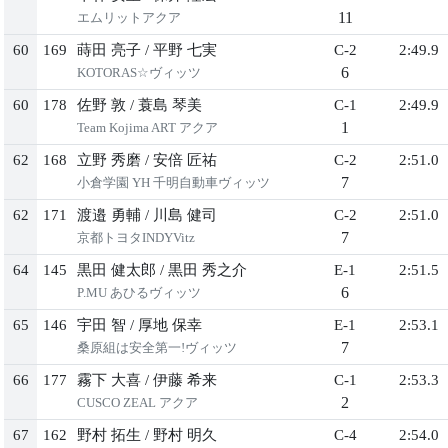
11
エムリットアクア
60
169
蒔田 亮子
/
平野 七実
C-2
2:49.9
6
KOTORAS☆ヴィッツ
60
178
佐野 敦
/
蓑島 琴美
C-1
2:49.9
1
Team Kojima ART アクア
62
168
立野 秀磨
/
安倍 匠祐
C-2
2:51.0
7
小倉学園 YH 千明自動車ヴィッツ
62
171
渡邉 勇輔
/
川島 健司
C-2
2:51.0
7
京都トヨタINDYVitz
64
145
黒田 健太郎
/
黒田 秀之介
E-1
2:51.5
6
P.MU あひるヴィッツ
65
146
宇田 智
/
厚地 保幸
E-1
2:53.1
7
桑原組は安全第一!ヴィッツ
66
177
霧下 大喜
/
伊藤 希来
C-1
2:53.3
2
CUSCO ZEAL アクア
67
162
野村 拓生
/
野村 明久
C-4
2:54.0