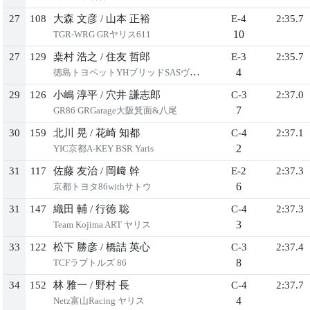
27
108
大森 文彦
/
山本 正裕
E-4
2:35.7
10
TGR-WRG GRヤリス611
27
129
桒村 浩之
/
住友 哲郎
E-3
2:35.7
4
徳島トヨペットYHブリッドSASヴィッツ
29
126
小嶋 淳平
/
穴井 謙志郎
C-3
2:37.0
7
GR86 GRGarage大阪箕面&八尾
30
159
北川 晃
/
花崎 知都
C-4
2:37.1
2
YIC京都A-KEY BSR Yaris
31
117
佐藤 友治
/
岡﨑 幹
E-2
2:37.3
6
京都トヨタ86withサトウ
31
147
織田 輔
/
行徳 聡
C-4
2:37.3
3
Team Kojima ART ヤリス
33
122
松下 勝彦
/
橋詰 英心
C-3
2:37.4
8
TCFラプトルズ 86
34
152
林 雅一
/
野村 長
C-4
2:37.7
4
Netz富山Racing ヤリス