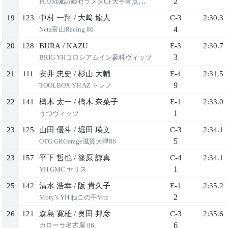
2
PLUM諏訪姫セラメタCF大手青点ヤリス
19
123
中村 一翔
/
大﨑 龍人
C-3
2:30.3
4
Netz富山Racing 86
20
128
BURA
/
KAZU
E-3
2:30.7
3
BRIG YHコロシアムイン蓼科ヴィッツ
21
111
安井 忠史
/
杉山 大輔
E-4
2:31.5
9
TOOLBOX YH AZ トレノ
22
141
檮木 太一
/
檮木 奈菜子
E-1
2:33.0
1
うつヴィッツ
23
125
山田 優斗
/
堀田 瑛文
C-3
2:34.1
5
OTG GRGarage滋賀大津86
23
157
平下 哲也
/
篠原 諒真
C-4
2:34.1
1
YH GMC ヤリス
25
142
清水 浩幸
/
阪 貴久子
E-1
2:35.2
2
Moty’s YH ねこの手Vitz
26
121
森島 寛雄
/
奥田 邦彦
C-3
2:35.6
6
カローラ名古屋 86