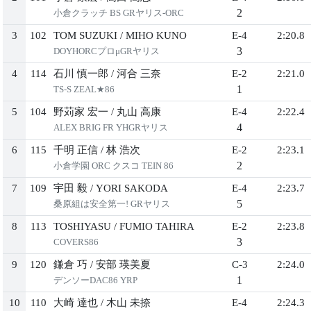
2
小倉クラッチ BS GRヤリス-ORC
3
102
TOM SUZUKI
/
MIHO KUNO
E-4
2:20.8
3
DOYHORCプロμGRヤリス
4
114
石川 慎一郎
/
河合 三奈
E-2
2:21.0
1
TS-S ZEAL★86
5
104
野苅家 宏一
/
丸山 高康
E-4
2:22.4
4
ALEX BRIG FR YHGRヤリス
6
115
千明 正信
/
林 浩次
E-2
2:23.1
2
小倉学園 ORC クスコ TEIN 86
7
109
宇田 毅
/
YORI SAKODA
E-4
2:23.7
5
桑原組は安全第一! GRヤリス
8
113
TOSHIYASU
/
FUMIO TAHIRA
E-2
2:23.8
3
COVERS86
9
120
鎌倉 巧
/
安部 瑛美夏
C-3
2:24.0
1
デンソーDAC86 YRP
10
110
大崎 達也
/
木山 未捺
E-4
2:24.3