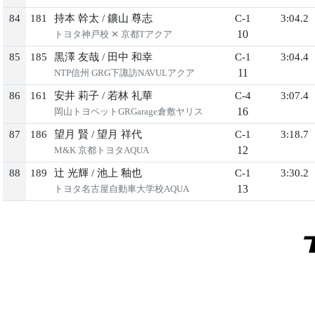
84
181
持本 幹太
/
鑛山 尊志
C-1
3:04.2
10
トヨタ神戸校 ✕ 京都Tアクア
85
185
黒澤 友哉
/
田中 和幸
C-1
3:04.4
11
NTP信州 GRG下諏訪NAVULアクア
86
161
安井 莉子
/
若林 礼華
C-4
3:07.4
16
岡山トヨペットGRGarage倉敷ヤリス
87
186
望月 賢
/
望月 祥代
C-1
3:18.7
12
M&K 京都トヨタAQUA
88
189
辻 光輝
/
池上 釉也
C-1
3:30.2
13
トヨタ名古屋自動車大学校AQUA