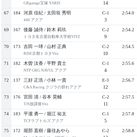
14
GRgarage宝塚 YARIS
67
184
河原 佳紀
/
太田垣 秀明
C-1
2:54.0
3
446 アクア
69
167
後藤 誠侍
/
鈴木 莉玖
C-2
2:54.2
9
トヨタ名古屋自動車大学校VITZ
70
173
吉田 一球
/
山村 正典
C-2
2:54.5
10
RISE京都トヨタVitz
71
182
木曽 汰香
/
平野 貴士
C-1
2:55.6
4
NTP GRG NAVUL アクア
72
137
三好 正浩
/
小林 一貴
E-3
2:56.7
12
C&A Racing クジラの群れアクア
73
176
宮田 清
/
谷本 晃輔
C-2
2:57.5
11
TJS放課後Vitz
74
183
平瀧 勇一
/
堀江 祐太
C-1
2:57.8
5
TCFラプトルズ アクア
75
172
堀部 直樹
/
藤佳あやら
C-2
2:58.8