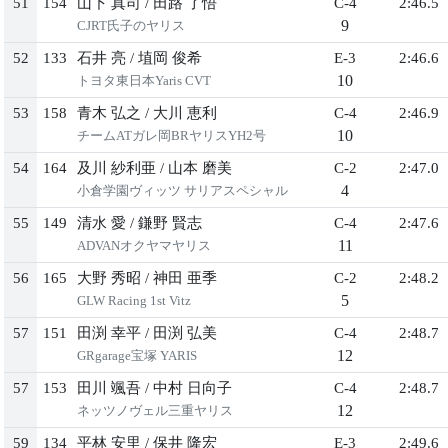
51
154
山下 真司
/
田路 了悟
C-4
2:46.5
9
CJRT氏子のヤリス
52
133
石井 亮
/
埴岡 俊希
E-3
2:46.6
10
トヨタ東日本Yaris CVT
53
158
青木 弘之
/
大川 恵利
C-4
2:46.9
10
チームATガレ岡BRヤリスYH2号
54
164
及川 紗利亜
/
山本 磨美
C-2
2:47.0
4
小倉学園ヴィッツ サリアスペシャル
55
149
清水 愛
/
鎌野 賢志
C-4
2:47.6
11
ADVANオクヤマヤリス
56
165
大野 秀昭
/
神田 亜季
C-2
2:48.2
5
GLW Racing 1st Vitz
57
151
田渕 幸平
/
田渕 弘美
C-4
2:48.7
12
GRgarage宝塚 YARIS
57
153
田川 颯吾
/
中村 日向子
C-4
2:48.7
12
ネッツノヴェル三重ヤリス
59
134
平林 安里
/
保井 隆宏
E-3
2:49.6