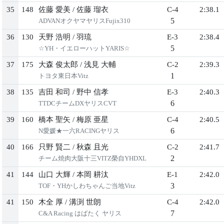
35
148
佐藤 愛美
/
佐藤 瑠衣
C-4
2:38.1
5
ADVANオクヤマヤリスFujix310
36
130
天野 浩明
/
羽琉
E-3
2:38.4
5
☆YH・イエローハットYARIS☆
37
175
大森 俊太郎
/
浅見 大輔
C-2
2:39.3
1
トヨタ東日本Vitz
38
135
吉田 和司
/
野中 信孝
E-3
2:40.3
6
TTDCチームDXヤリスCVT
39
160
橋本 聖矢
/
梅原 亜星
C-4
2:40.5
6
N愛媛★一六RACINGヤリス
40
166
只野 賢二
/
秋森 且光
C-2
2:41.7
2
チーム焼肉大阪十三VITZ榮自YHDXL
41
144
山口 大輝
/
本岡 耕汰
E-1
2:42.0
3
TOF・YHかしわちゃんご当地Vitz
41
150
木全 厚
/
溝渕 世朗
C-4
2:42.0
7
C&A Racing はばたく ヤリス