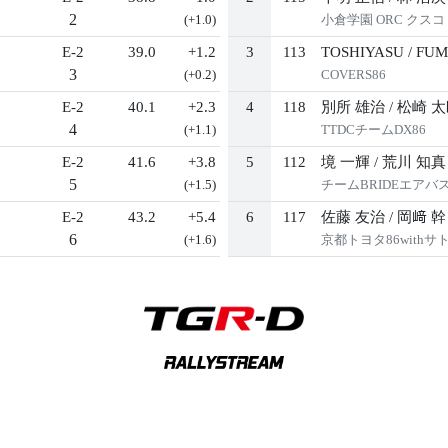
2
(+1.0)
小倉学園 ORC クスコ T
E-2
39.0
+1.2
3
113
TOSHIYASU
/
FUM
3
(+0.2)
COVERS86
E-2
40.1
+2.3
4
118
別所 雄治
/
松崎 
4
(+1.1)
TTDCチームDX86
E-2
41.6
+3.8
5
112
境 一輝
/
荒川 知真
5
(+1.5)
チームBRIDEエアバ
E-2
43.2
+5.4
6
117
佐藤 友治
/
岡﨑 幹
6
(+1.6)
京都トヨタ86withサ