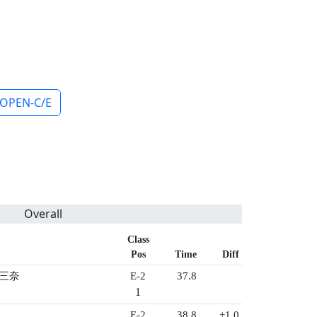
OPEN-C/E
Overall
Class
Pos
Time
Diff
 三奈
E-2
37.8
1
E-2
38.8
+1.0