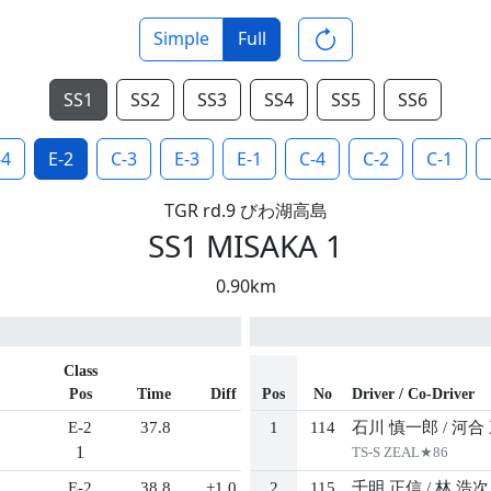
Simple
Full
SS1
SS2
SS3
SS4
SS5
SS6
-4
E-2
C-3
E-3
E-1
C-4
C-2
C-1
TGR rd.9 びわ湖高島
SS1 MISAKA 1
0.90km
Class
Pos
Time
Diff
Pos
No
Driver / Co-Driver
E-2
37.8
1
114
石川 慎一郎
/
河合
1
TS-S ZEAL★86
E-2
38.8
+1.0
2
115
千明 正信
/
林 浩次