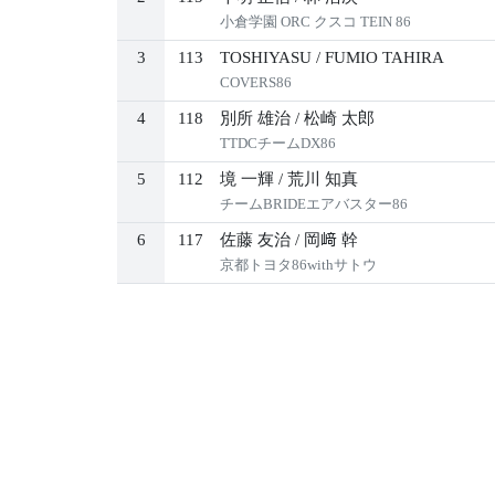
小倉学園 ORC クスコ TEIN 86
3
113
TOSHIYASU
/
FUMIO TAHIRA
COVERS86
4
118
別所 雄治
/
松崎 太郎
TTDCチームDX86
5
112
境 一輝
/
荒川 知真
チームBRIDEエアバスター86
6
117
佐藤 友治
/
岡﨑 幹
京都トヨタ86withサトウ