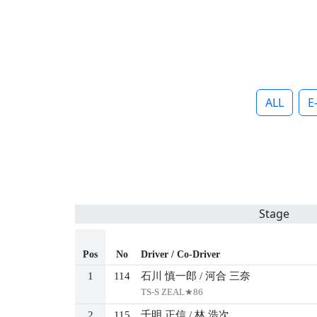
ALL
E
Stage
Pos
No
Driver / Co-Driver
1
114
石川 慎一郎
/
河合 三奈
TS-S ZEAL★86
2
115
千明 正信
/
林 浩次