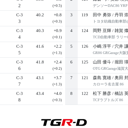
2
(+0.5)
デンソーDAC86 YRP
C-3
40.2
+0.8
3
119
田中 勇弥
/
丹羽 
3
(+0.3)
トヨタ紡織自動車部@
C-3
40.3
+0.9
4
124
岡野 亘輝
/
雑賀 
4
(+0.1)
TCD自動車部 ラリー
C-3
41.6
+2.2
5
126
小嶋 淳平
/
穴井 
5
(+1.3)
GR86 GRGarage
C-3
41.8
+2.4
6
125
山田 優斗
/
堀田 
6
(+0.2)
OTG GRGarage滋賀
C-3
43.1
+3.7
7
121
森島 寛雄
/
奥田 
7
(+1.3)
カローラ名古屋 86
C-3
43.4
+4.0
8
122
松下 勝彦
/
橋詰 
8
(+0.3)
TCFラプトルズ 86