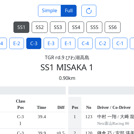
Simple
Full
SS1
SS2
SS3
SS4
SS5
SS6
-4
E-2
C-3
E-3
E-1
C-4
C-2
C-1
TGR rd.9 びわ湖高島
SS1 MISAKA 1
0.90km
Class
Pos
Time
Diff
Pos
No
Driver / Co-Driver
C-3
39.4
1
123
中村 一翔
/
大﨑 
1
Netz富山Racing 86
C-3
39.9
+0.5
2
120
鎌倉 巧
/
安部 瑛