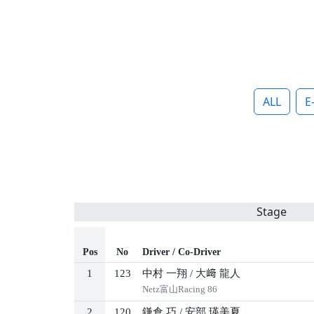
ALL
E
Stage
Pos
No
Driver / Co-Driver
1
123
中村 一翔
/
大﨑 龍人
Netz富山Racing 86
2
120
鎌倉 巧
/
安部 瑛美夏