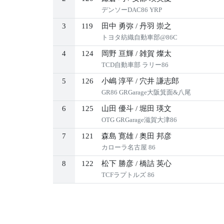
デンソーDAC86 YRP
3
119
田中 勇弥
/
丹羽 崇之
トヨタ紡織自動車部@86C
4
124
岡野 亘輝
/
雑賀 燦太
TCD自動車部 ラリー86
5
126
小嶋 淳平
/
穴井 謙志郎
GR86 GRGarage大阪箕面&八尾
6
125
山田 優斗
/
堀田 瑛文
OTG GRGarage滋賀大津86
7
121
森島 寛雄
/
奥田 邦彦
カローラ名古屋 86
8
122
松下 勝彦
/
橋詰 英心
TCFラプトルズ 86