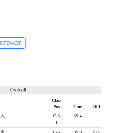
OPEN-C/E
Overall
Class
Pos
Time
Diff
龍人
C-3
39.4
1
美夏
C-3
39.9
+0.5