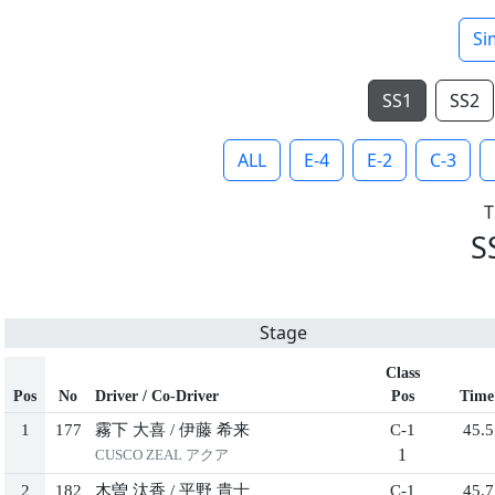
Si
SS1
SS2
ALL
E-4
E-2
C-3
S
Stage
Class
Pos
No
Driver / Co-Driver
Pos
Time
1
177
霧下 大喜
/
伊藤 希来
C-1
45.5
1
CUSCO ZEAL アクア
2
182
木曽 汰香
/
平野 貴士
C-1
45.7