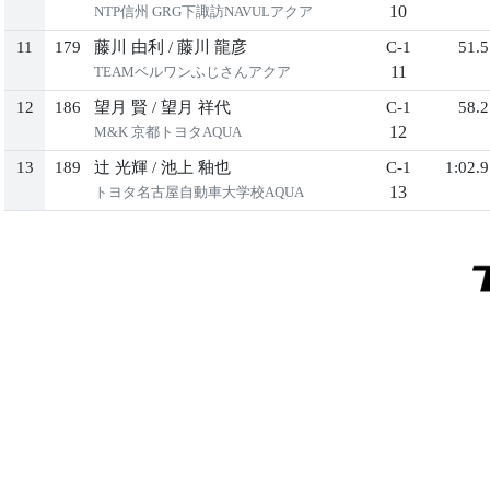
10
NTP信州 GRG下諏訪NAVULアクア
11
179
藤川 由利
/
藤川 龍彦
C-1
51.5
11
TEAMベルワンふじさんアクア
12
186
望月 賢
/
望月 祥代
C-1
58.2
12
M&K 京都トヨタAQUA
13
189
辻 光輝
/
池上 釉也
C-1
1:02.9
13
トヨタ名古屋自動車大学校AQUA