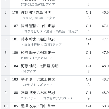
2
NTP GRG NAVUL アクア
3
178
佐野 敦
/
蓑島 琴美
C-1
46.5
3
Team Kojima ART アクア
4
187
岡田 憲悟
/
山中 正志
C-1
47.1
4
トヨタモビリティ滋賀・高島店・地元アクア
5
181
持本 幹太
/
鑛山 尊志
C-1
47.4
5
トヨタ神戸校 ✕ 京都Tアクア
6
180
松浦 順子
/
松岡 陽一
C-1
47.9
6
PORT YHアクア NHP-10
7
184
河原 佳紀
/
太田垣 秀明
C-1
48.0
7
446 アクア
8
183
平瀧 勇一
/
堀江 祐太
C-1
48.7
8
TCFラプトルズ アクア
9
188
宮崎 博史
/
坂本 晃彬
C-1
48.9
9
ユナイテッドトヨタ熊本アクアGRG
10
185
黒澤 友哉
/
田中 和幸
C-1
50.3