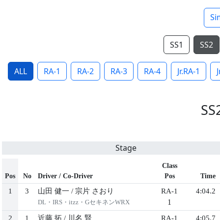
Si
SS1
SS2
ALL
RA-1
RA-2
RA-3
RA-4
Jr.RA-1
J
SS
Stage
Class
Pos
No
Driver / Co-Driver
Pos
Time
1
3
山田 健一
/
宗片 さおり
RA-1
4:04.2
1
DL・IRS・itzz・GセキネンWRX
2
1
近藤 拓
/
川名 賢
RA-1
4:05.7