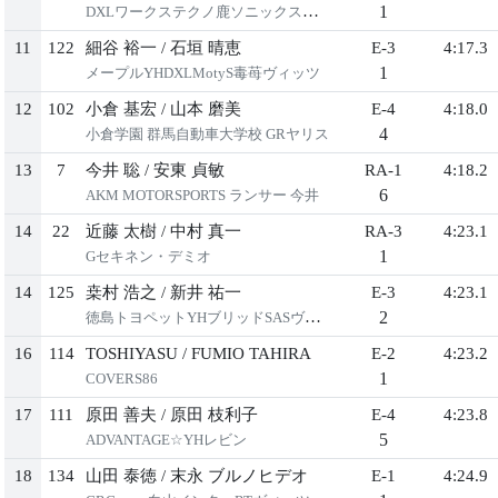
1
DXLワークステクノ鹿ソニックスイフト
11
122
細谷 裕一
/
石垣 晴恵
E-3
4:17.3
1
メープルYHDXLMotyS毒苺ヴィッツ
12
102
小倉 基宏
/
山本 磨美
E-4
4:18.0
4
小倉学園 群馬自動車大学校 GRヤリス
13
7
今井 聡
/
安東 貞敏
RA-1
4:18.2
6
AKM МOTORSPORTS ランサー 今井
14
22
近藤 太樹
/
中村 真一
RA-3
4:23.1
1
Gセキネン・デミオ
14
125
桒村 浩之
/
新井 祐一
E-3
4:23.1
2
徳島トヨペットYHブリッドSASヴィッツ
16
114
TOSHIYASU
/
FUMIO TAHIRA
E-2
4:23.2
1
COVERS86
17
111
原田 善夫
/
原田 枝利子
E-4
4:23.8
5
ADVANTAGE☆YHレビン
18
134
山田 泰徳
/
末永 ブルノヒデオ
E-1
4:24.9