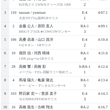
2
KZF兆クスコWMモティーズDL GRB
3
110
naosan
/
yumisan
E-4
4:07.1
1
大吉YHプロμ袋井GRヤリス
4
2
金藤 公人
/
原田 直人
RA-1
4:09.1
3
BRIGラブカDL★COWCOWランサー
5
106
高桑 昌基
/
山口 昌洋
E-4
4:10.4
2
Gセキネン・GRヤリス
6
10
堀田 信
/
河西 晴雄
RA-1
4:11.6
4
LINK plugーin GRヤリス
7
28
高橋 響
/
高橋 彩
Jr.RA-1
4:12.4
1
メープル・Pガレ四駆ラリー初めてランサー
8
4
馬場 陽久
/
亀森 隆志
RA-1
4:13.4
5
ケー・ビー・デンタルランサー9
9
103
野苅家 宏一
/
萱原 直子
E-4
4:14.3
3
ALEXBRIGFRYHGRヤリス
10
16
高橋 龍生
/
古崎 翔太
RA-2
4:16.7