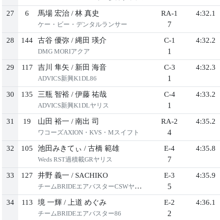
27
6
馬場 宏治
/
林 真史
RA-1
4:32.1
7
ケー・ビー・デンタルランサー
28
144
古谷 優弥
/
縄田 瑛介
C-1
4:32.2
1
DMG MORIアクア
29
117
吉川 隼矢
/
新田 海音
C-3
4:32.3
1
ADVICS新興K1DL86
30
135
三瓶 智裕
/
伊藤 祐哉
C-4
4:33.2
1
ADVICS新興K1DLヤリス
31
19
山田 裕一
/
南出 司
RA-2
4:35.2
4
ワコーズAXIОN・KVS・Mスイフト
32
105
池田みきてぃ
/
古橋 範雄
E-4
4:35.8
7
Weds RST過積載GRヤリス
33
127
井野 義一
/
SACHIKO
E-3
4:35.9
5
チームBRIDEエアバスターCSWヤリス
34
113
境 一輝
/
上道 めぐみ
E-2
4:36.1
2
チームBRIDEエアバスター86