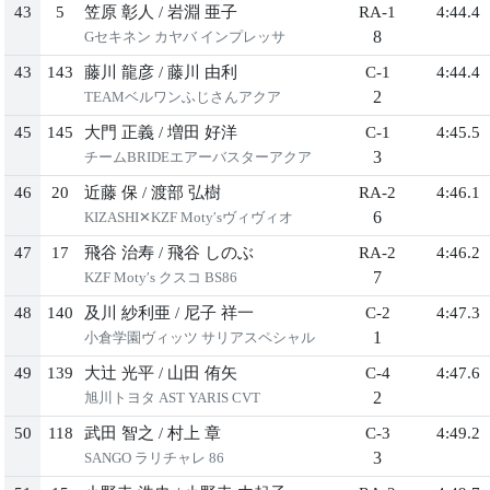
43
5
笠原 彰人
/
岩淵 亜子
RA-1
4:44.4
8
Gセキネン カヤバ インプレッサ
43
143
藤川 龍彦
/
藤川 由利
C-1
4:44.4
2
TEAMベルワンふじさんアクア
45
145
大門 正義
/
増田 好洋
C-1
4:45.5
3
チームBRIDEエアーバスターアクア
46
20
近藤 保
/
渡部 弘樹
RA-2
4:46.1
6
KIZASHI✕KZF Мoty′sヴィヴィオ
47
17
飛谷 治寿
/
飛谷 しのぶ
RA-2
4:46.2
7
KZF Мoty′s クスコ BS86
48
140
及川 紗利亜
/
尼子 祥一
C-2
4:47.3
1
小倉学園ヴィッツ サリアスペシャル
49
139
大辻 光平
/
山田 侑矢
C-4
4:47.6
2
旭川トヨタ AST YARIS CVT
50
118
武田 智之
/
村上 章
C-3
4:49.2
3
SANGO ラリチャレ 86