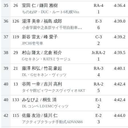
35
26
室田 仁
/
鎌田 雅樹
RA-4
4:36.4
1
ちのねSP・DUC・ルート6札幌Vitz
36
126
湯澤 美幸
/
福島 成郎
E-3
4:39.0
6
小倉学園中之条群サイ千明自動車ヤリス
37
119
新谷 雷太
/
峰 愛子
C-3
4:39.2
2
JPC86壱号車
38
29
村山 隆太
/
北倉 裕介
Jr.RA-2
4:39.5
1
Gセキネン・RATSミラージュ
39
21
藤澤 和弘
/
竹花 豪起
RA-3
4:40.1
4
DL・Gセキネン・ヴィッツ
40
13
谷岡 一幸
/
吉川 高利
RA-2
4:42.4
5
タイヤ館ビィワークスヴィヴィオAKT
40
133
みなぴよ
/
桐生 清
E-1
4:42.4
2
DL コンペ LD EMCヴィッツ
42
115
佐藤 友治
/
猿川 仁
E-2
4:44.0
3
アクティブクラッチ手動式ADVAN86