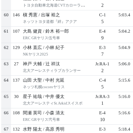
2
トヨタ自動車北海道CVTカローラスポーツ
60
146
槇 秀憲
/
出塚 裕之
C-1
5:03.4
5
ネッツトヨタ道都『絆』アクア
61
107
大島 健資
/
鈴木 裕一郎
E-4
5:04.2
9
ERC GRヤリス伍号車
62
129
小林 直広
/
小林 紀子
E-3
5:04.9
7
NKヤリス2025
63
27
神戸 大輔
/
辻 祥汰
Jr.RA-1
5:06.0
2
北大アーレスティラブカランサー
64
137
山田 大聖
/
中村 光延
C-4
5:15.6
5
ネッツ札幌cocoroヤリス
65
30
星子 祐哉
/
中井 優太
Jr.RA-3
5:16.0
1
北大アーレスティSt.Arkidスイスポ
66
108
間瀬 英司
/
小森 清太
E-4
5:16.6
10
ERC GRヤリス弐号車
67
132
水野 陽太
/
高原 秀明
E-3
5:18.4