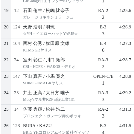
1
GRGarage白山インターRTヴィッツ
19
12
石田 侑生
/
松嶋 比奈子
RA-2
4:25.6
2
ガレージセキネンミラージュ
20
124
天野 浩明
/
羽琉
E-3
4:26.9
3
☆YH・イエローハットYARIS☆
21
104
西村 公秀
/
奴田原 文雄
E-4
4:27.3
6
KTMS GRヤリス
22
24
室田 彰仁
/
川口 拓郎
RA-3
4:28.7
2
CSI・HOPE・WAKOS・デミオ
23
147
下山 真吾
/
小馬 寛之
OPEN-C/E
4:28.9
1
SHIMO-UMA GRヤリス
24
23
井土 正高
/
大日方 唯子
RA-3
4:29.2
3
Мoty′sマル井KZF日設工業131
25
14
佐藤 秀輝
/
松井 浩二
RA-2
4:31.3
3
プロジェクトガレージ赤のポッキンアルト号
26
123
BURA
/
KAZU
E-3
4:31.5
4
BRIG YHコロシアムイン蓼科ヴィッツ