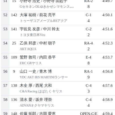
51
15
小野寺 浩史
/
小野寺 由起子
RA-2
4:49.7
8
GセキネンDLゆきかぜシマモンスイフト
52
142
大塚 祐樹
/
前花 亮平
C-1
4:50.1
4
トゥーザコアメープルBSアクア
53
141
宇佐見 友彦
/
中川 幹太
C-2
4:51.6
2
トヨタ東日本Vitz
54
25
乙供 邦彦
/
中村 朝子
RA-4
4:52.3
2
AKT AQUA
55
109
鷲野 敦司
/
内田 恭平
E-4
4:53.7
8
ERC GRヤリス
56
9
山口 一史
/
青木 博
RA-1
4:56.8
9
YDC AKT IRS MARTINIランサー
57
138
木全 厚
/
西尾 大和
C-4
4:57.6
3
C&A Racing はばたく ヤリス
58
136
清水 愛
/
坂井 理崇
C-4
4:58.9
4
ADVANオクヤマヤリス
59
148
佐藤 拓郎
/
吉岡 愛恵
OPEN-C/E
4:59.4