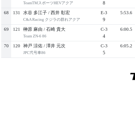
8
TeamTMスポーツHEVアクア
68
131
水谷 多江子
/
西井 彰宏
E-3
5:53.6
9
C&A Racing クジラの群れアクア
69
121
榊原 麻由
/
石崎 貴大
C-3
6:00.5
4
Team ZN-6 86
70
120
神戸 涼佑
/
澤井 元次
C-3
6:05.2
5
JPC弐号車86