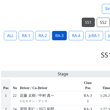
Si
SS1
SS2
ALL
RA-1
RA-2
RA-3
RA-4
Jr.RA-1
J
SS
Stage
Class
Pos
No
Driver / Co-Driver
Pos
Time
1
22
近藤 太樹
/
中村 真一
RA-3
1:26.2
1
Gセキネン・デミオ
2
24
室田 彰仁
/
川口 拓郎
RA-3
1:27.3