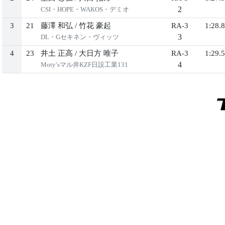
2
CSI・HOPE・WAKOS・デミオ
3
21
藤澤 和弘
/
竹花 豪起
RA-3
1:28.8
3
DL・Gセキネン・ヴィッツ
4
23
井土 正高
/
大日方 唯子
RA-3
1:29.5
4
Мoty′sマル井KZF日設工業131