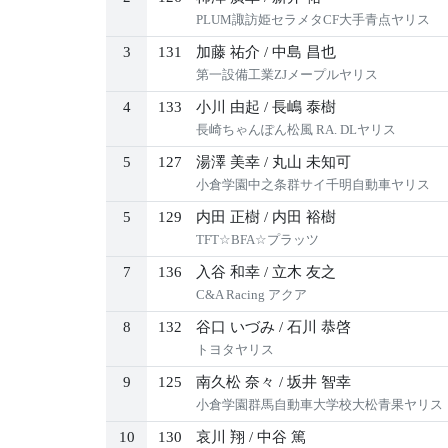
PLUM諏訪姫セラメタCF大手青点ヤリス
3
131
加藤 祐介
/
中島 昌也
第一設備工業ZJメープルヤリス
4
133
小川 由起
/
長嶋 泰樹
長崎ちゃんぽん松風 RA. DLヤリス
5
127
湯澤 美幸
/
丸山 未知可
小倉学園中之条群サイ千明自動車ヤリス
5
129
内田 正樹
/
内田 裕樹
TFT☆BFA☆プラッツ
7
136
入谷 和幸
/
立木 友之
C&A Racing アクア
8
132
谷口 いづみ
/
石川 恭啓
トヨタヤリス
9
125
南久松 奈々
/
坂井 智幸
小倉学園群馬自動車大学校大松青果ヤリス
10
130
哀川 翔
/
中谷 篤