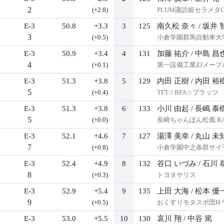
2
(+2.8)
PLUM諏訪姫セラメタ
E-3
50.8
+3.3
3
125
南久松 奈々
/
坂井 
3
(+0.5)
小倉学園群馬自動車大
E-3
50.9
+3.4
4
131
加藤 祐介
/
中島 昌
4
(+0.1)
第一設備工業ZJメープ
E-3
51.3
+3.8
5
129
内田 正樹
/
内田 裕
5
(+0.4)
TFT☆BFA☆プラッツ
E-3
51.3
+3.8
6
133
小川 由起
/
長嶋 泰
5
(+0.0)
長崎ちゃんぽん松風 RA
E-3
52.1
+4.6
7
127
湯澤 美幸
/
丸山 未
7
(+0.8)
小倉学園中之条群サイ
E-3
52.4
+4.9
8
132
谷口 いづみ
/
石川 
8
(+0.3)
トヨタヤリス
E-3
52.9
+5.4
9
135
上田 大海
/
松本 優
9
(+0.5)
おくすりモタスポ団H 
E-3
53.0
+5.5
10
130
哀川 翔
/
中谷 篤