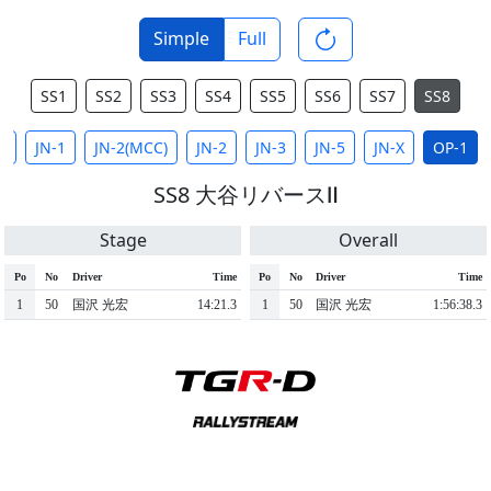
Simple
Full
SS1
SS2
SS3
SS4
SS5
SS6
SS7
SS8
L
JN-1
JN-2(MCC)
JN-2
JN-3
JN-5
JN-X
OP-1
SS8 大谷リバースⅡ
Stage
Overall
Po
No
Driver
Time
Po
No
Driver
Time
1
50
国沢 光宏
14:21.3
1
50
国沢 光宏
1:56:38.3