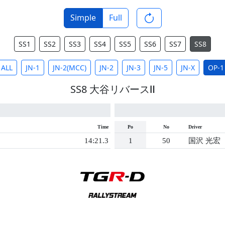
Simple
Full
SS1
SS2
SS3
SS4
SS5
SS6
SS7
SS8
ALL
JN-1
JN-2(MCC)
JN-2
JN-3
JN-5
JN-X
OP-1
SS8 大谷リバースⅡ
Time
Po
No
Driver
14:21.3
1
50
国沢 光宏