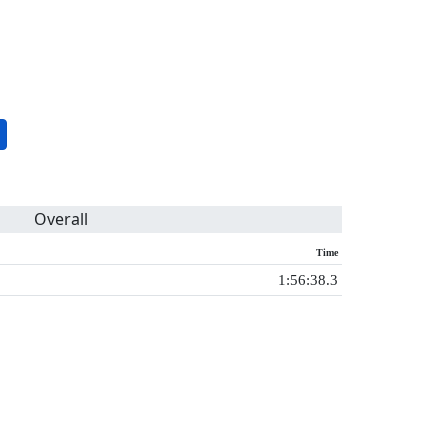
Overall
Time
1:56:38.3