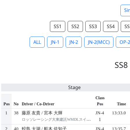
Si
SS1
SS2
SS3
SS4
SS
ALL
JN-1
JN-2
JN-2(MCC)
OP-
SS8
Stage
Class
Pos
No
Driver / Co-Driver
Pos
Time
1
38
藤原 友貴
/
宮本 大輝
JN-4
13:33.0
1
ロッソレーシング大東建託WMDLスイフト
2
40
鮫島 大湖
/
船木 佐知子
JN-4
13:35.7