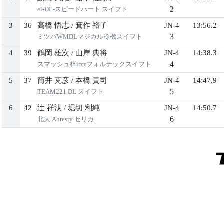
2
el-DL-スピードハート スイフト
3
36
高橋 悟志
/
箕作 裕子
JN-4
13:56.2
3
ミツバWMDLマジカル冷機スイフト
4
39
鶴岡 雄次
/
山岸 典将
JN-4
14:38.3
4
スマッシュ梓itzzフォルテックスイフト
5
37
筒井 克彦
/
本橋 貴司
JN-4
14:47.9
5
TEAM221 DL スイフト
6
42
辻 祥汰
/
堀切 利純
JN-4
14:50.7
6
北大 Ahresty セリカ