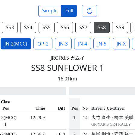
Simple
Full
SS3
SS4
SS5
SS6
SS7
SS8
SS9
JN-2(MCC)
OP-2
JN-3
JN-4
JN-5
JN-X
JRC Rd.5 カムイ
SS8 SUNFLOWER 1
16.01km
Class
Pos
Time
Diff
Pos
No
Driver / Co-Driver
-2(MCC)
12:29.9
1
14
大竹 直生
/
橋本 美咲
1
GR YARIS GR4 RALLY
-2(MCC)
12:36.7
+6.8
2
24
長尾 綱也
/
安藤 裕一