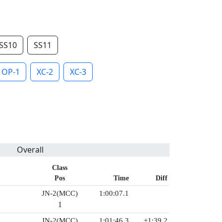
SS10
SS11
OP-1
XC-2
XC-3
Overall
Class
Pos
Time
Diff
JN-2(MCC)
1:00:07.1
1
JN-2(MCC)
1:01:46.3
+1:39.2