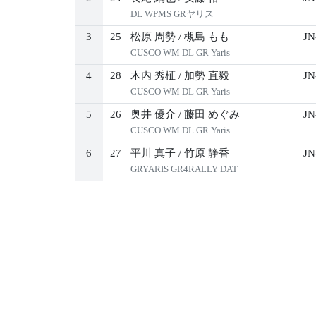
DL WPMS GRヤリス
3
25
松原 周勢
/
槻島 もも
JN
CUSCO WM DL GR Yaris
4
28
木内 秀柾
/
加勢 直毅
JN
CUSCO WM DL GR Yaris
5
26
奥井 優介
/
藤田 めぐみ
JN
CUSCO WM DL GR Yaris
6
27
平川 真子
/
竹原 静香
JN
GRYARIS GR4RALLY DAT