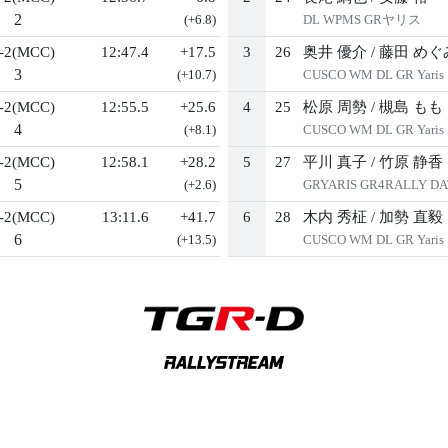
2
(+6.8)
DL WPMS GRヤリス
-2(MCC)
12:47.4
+17.5
3
26
奥井 優介
/
藤田 めぐ
3
(+10.7)
CUSCO WM DL GR Yaris
-2(MCC)
12:55.5
+25.6
4
25
松原 周勢
/
槻島 もも
4
(+8.1)
CUSCO WM DL GR Yaris
-2(MCC)
12:58.1
+28.2
5
27
平川 真子
/
竹原 静香
5
(+2.6)
GRYARIS GR4RALLY DA
-2(MCC)
13:11.6
+41.7
6
28
木内 秀柾
/
加勢 直毅
6
(+13.5)
CUSCO WM DL GR Yaris