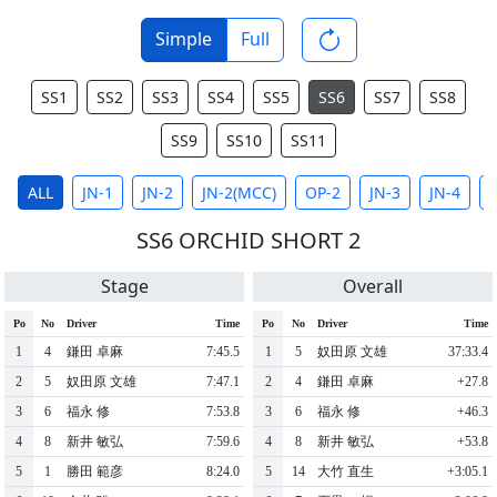
Simple
Full
SS1
SS2
SS3
SS4
SS5
SS6
SS7
SS8
SS9
SS10
SS11
ALL
JN-1
JN-2
JN-2(MCC)
OP-2
JN-3
JN-4
J
SS6 ORCHID SHORT 2
Stage
Overall
Po
No
Driver
Time
Po
No
Driver
Time
1
4
鎌田 卓麻
7:45.5
1
5
奴田原 文雄
37:33.4
2
5
奴田原 文雄
7:47.1
2
4
鎌田 卓麻
+27.8
3
6
福永 修
7:53.8
3
6
福永 修
+46.3
4
8
新井 敏弘
7:59.6
4
8
新井 敏弘
+53.8
5
1
勝田 範彦
8:24.0
5
14
大竹 直生
+3:05.1