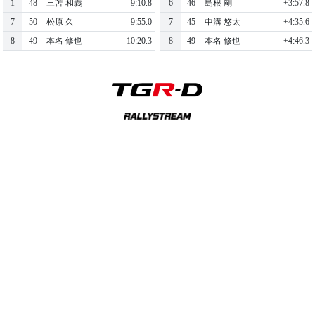
1
48
三苫 和義
9:10.8
6
46
島根 剛
+3:57.8
7
50
松原 久
9:55.0
7
45
中溝 悠太
+4:35.6
8
49
本名 修也
10:20.3
8
49
本名 修也
+4:46.3