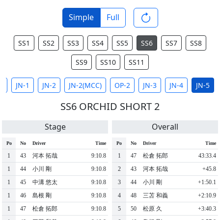
Simple
Full
SS1
SS2
SS3
SS4
SS5
SS6
SS7
SS8
SS9
SS10
SS11
L
JN-1
JN-2
JN-2(MCC)
OP-2
JN-3
JN-4
JN-5
SS6 ORCHID SHORT 2
Stage
Overall
Po
No
Driver
Time
Po
No
Driver
Time
1
43
河本 拓哉
9:10.8
1
47
松倉 拓郎
43:33.4
1
44
小川 剛
9:10.8
2
43
河本 拓哉
+45.8
1
45
中溝 悠太
9:10.8
3
44
小川 剛
+1:50.1
1
46
島根 剛
9:10.8
4
48
三苫 和義
+2:10.9
1
47
松倉 拓郎
9:10.8
5
50
松原 久
+3:40.3