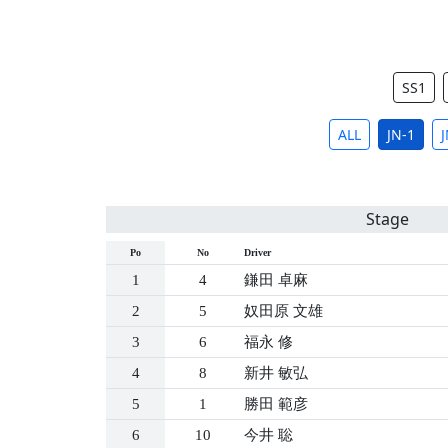
SS1
ALL
JN-1
J
Stage
Po
No
Driver
1
4
鎌田 卓麻
2
5
奴田原 文雄
3
6
福永 修
4
8
新井 敏弘
5
1
勝田 範彦
6
10
今井 聡