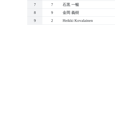
7
7
石黒 一暢
8
9
金岡 義樹
9
2
Heikki Kovalainen