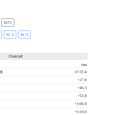
SS11
XC-2
XC-3
Overall
Time
雄
37:33.4
+27.8
+46.3
+53.8
+3:06.8
+3:10.0