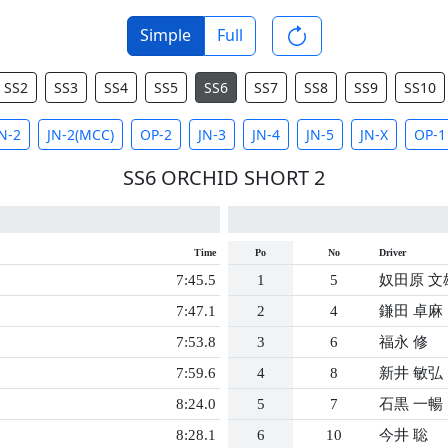
Simple
Full
SS2
SS3
SS4
SS5
SS6
SS7
SS8
SS9
SS10
N-2
JN-2(MCC)
OP-2
JN-3
JN-4
JN-5
JN-X
OP-1
SS6 ORCHID SHORT 2
Time
Po
No
Driver
7:45.5
1
5
奴田原 文
7:47.1
2
4
鎌田 卓麻
7:53.8
3
6
福永 修
7:59.6
4
8
新井 敏弘
8:24.0
5
7
石黒 一暢
8:28.1
6
10
今井 聡