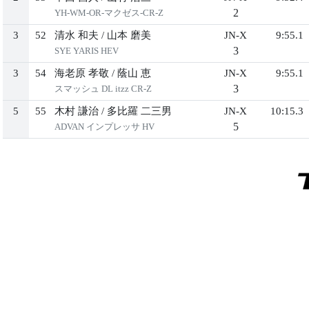
2
YH-WM-OR-マクゼス-CR-Z
3
52
清水 和夫
/
山本 磨美
JN-X
9:55.1
3
SYE YARIS HEV
3
54
海老原 孝敬
/
蔭山 恵
JN-X
9:55.1
3
スマッシュ DL itzz CR-Z
5
55
木村 謙治
/
多比羅 二三男
JN-X
10:15.3
5
ADVAN インプレッサ HV