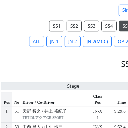
Si
SS1
SS2
SS3
SS4
SS
ALL
JN-1
JN-2
JN-2(MCC)
OP-
S
Stage
Class
Pos
No
Driver / Co-Driver
Pos
Time
1
51
天野 智之
/
井上 裕紀子
JN-X
9:29.6
1
TRT-DLアクアGR SPORT
2
53
中西 昌人
/
山村 浩三
JN-X
9:52.4