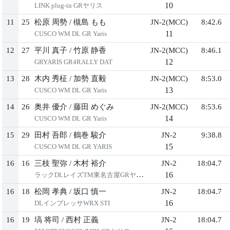
10
LINK plug-in GRヤリス
11
25
松原 周勢
/
槻島 もも
JN-2(MCC)
8:42.6
11
CUSCO WM DL GR Yaris
12
27
平川 真子
/
竹原 静香
JN-2(MCC)
8:46.1
12
GRYARIS GR4RALLY DAT
13
28
木内 秀柾
/
加勢 直毅
JN-2(MCC)
8:53.0
13
CUSCO WM DL GR Yaris
14
26
奥井 優介
/
藤田 めぐみ
JN-2(MCC)
8:53.6
14
CUSCO WM DL GR Yaris
15
29
田村 吾郎
/
鶴巻 駿介
JN-2
9:38.8
15
CUSCO WM DL GR YARIS
16
16
三枝 聖弥
/
木村 裕介
JN-2
18:04.7
16
ラックDLレイズTM東名古屋GRヤリス
16
18
松岡 孝典
/
坂口 慎一
JN-2
18:04.7
16
DLインプレッサWRX STI
16
19
塙 将司
/
西村 正義
JN-2
18:04.7