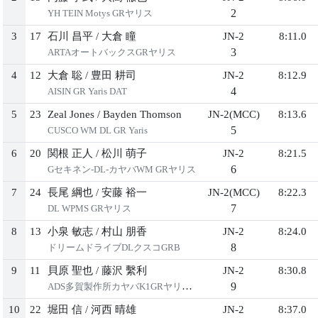
2
YH TEIN Motys GRヤリス
3
17
石川 昌平
/
大倉 瞳
JN-2
8:11.0
3
ARTAオートバックスGRヤリス
4
12
大倉 聡
/
豊田 耕司
JN-2
8:12.9
4
AISIN GR Yaris DAT
5
23
Zeal Jones
/
Bayden Thomson
JN-2(MCC)
8:13.6
5
CUSCO WM DL GR Yaris
6
20
関根 正人
/
松川 萌子
JN-2
8:21.5
6
Gセキネン-DL-カヤバWM GRヤリス
7
24
長尾 綱也
/
安藤 裕一
JN-2(MCC)
8:22.3
7
DL WPMS GRヤリス
8
13
小泉 敏志
/
村山 朋香
JN-2
8:24.0
8
ドリームドライブDLクスコGRB
9
11
貝原 聖也
/
藤沢 繫利
JN-2
8:30.8
9
ADS多賀製作所カヤバK1GRヤリスDL
10
22
堀田 信
/
河西 晴雄
JN-2
8:37.0