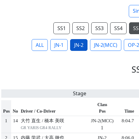
Si
SS1
SS2
SS3
SS4
SS
ALL
JN-1
JN-2
JN-2(MCC)
OP-
S
Stage
Class
Pos
No
Driver / Co-Driver
Pos
Time
1
14
大竹 直生
/
橋本 美咲
JN-2(MCC)
8:04.7
1
GR YARIS GR4 RALLY
2
15
内藤 学武
/
大高 徹也
JN-2
8:06.0