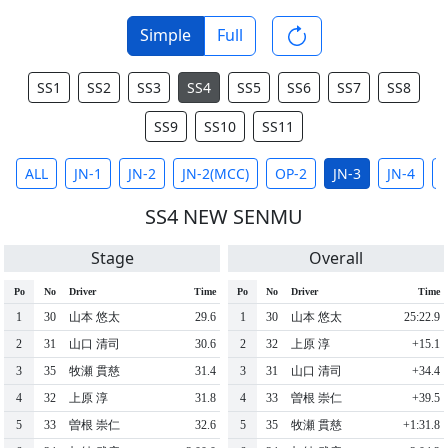
Simple
Full
SS1
SS2
SS3
SS4
SS5
SS6
SS7
SS8
SS9
SS10
SS11
ALL
JN-1
JN-2
JN-2(MCC)
OP-2
JN-3
JN-4
J
SS4 NEW SENMU
Stage
Overall
Po
No
Driver
Time
Po
No
Driver
Time
1
30
山本 悠太
29.6
1
30
山本 悠太
25:22.9
2
31
山口 清司
30.6
2
32
上原 淳
+15.1
3
35
牧瀬 貫慈
31.4
3
31
山口 清司
+34.4
4
32
上原 淳
31.8
4
33
曽根 崇仁
+39.5
5
33
曽根 崇仁
32.6
5
35
牧瀬 貫慈
+1:31.8