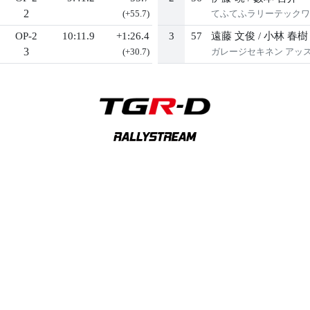
2
(+55.7)
てふてふラリーテックワ
OP-2
10:11.9
+1:26.4
3
57
遠藤 文俊
/
小林 春樹
3
(+30.7)
ガレージセキネン アッ