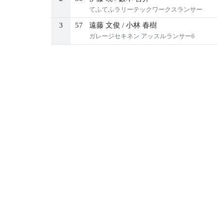
てふてふラリーテックワークスランサー
3
57
遠藤 文俊
/
小林 春樹
ガレージセキネン アッスルランサー6