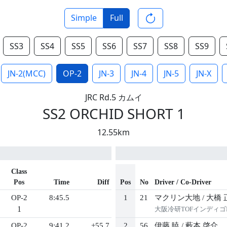
Simple
Full
SS3
SS4
SS5
SS6
SS7
SS8
SS9
JN-2(MCC)
OP-2
JN-3
JN-4
JN-5
JN-X
JRC Rd.5 カムイ
SS2 ORCHID SHORT 1
12.55km
Class
Pos
Time
Diff
Pos
No
Driver / Co-Driver
OP-2
8:45.5
1
21
マクリン大地
/
大橋 
1
大阪冷研TOFインディゴ
OP-2
9:41.2
+55.7
2
56
伊藤 暁
/
藪本 啓介