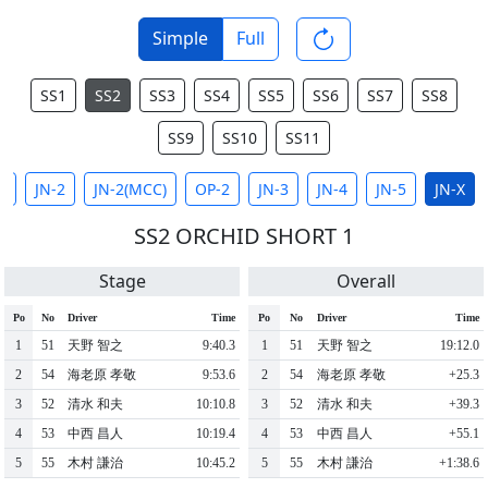
Simple
Full
SS1
SS2
SS3
SS4
SS5
SS6
SS7
SS8
SS9
SS10
SS11
1
JN-2
JN-2(MCC)
OP-2
JN-3
JN-4
JN-5
JN-X
SS2 ORCHID SHORT 1
Stage
Overall
Po
No
Driver
Time
Po
No
Driver
Time
1
51
天野 智之
9:40.3
1
51
天野 智之
19:12.0
2
54
海老原 孝敬
9:53.6
2
54
海老原 孝敬
+25.3
3
52
清水 和夫
10:10.8
3
52
清水 和夫
+39.3
4
53
中西 昌人
10:19.4
4
53
中西 昌人
+55.1
5
55
木村 謙治
10:45.2
5
55
木村 謙治
+1:38.6