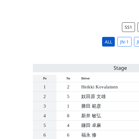
SS1
ALL
JN-1
J
Stage
Po
No
Driver
1
2
Heikki Kovalainen
2
5
奴田原 文雄
3
1
勝田 範彦
4
8
新井 敏弘
5
4
鎌田 卓麻
6
6
福永 修