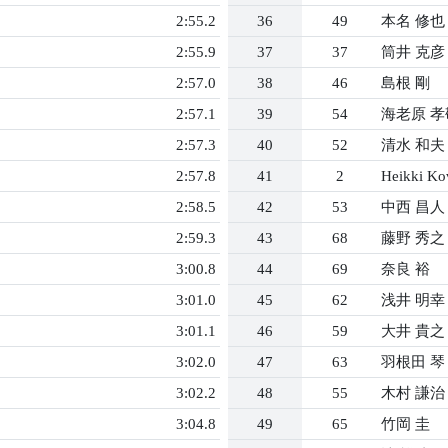
2:55.2
36
49
本名 修也
2:55.9
37
37
筒井 克彦
2:57.0
38
46
島根 剛
2:57.1
39
54
海老原 孝
2:57.3
40
52
清水 和夫
2:57.8
41
2
Heikki Ko
2:58.5
42
53
中西 昌人
2:59.3
43
68
藤野 秀之
3:00.8
44
69
奈良 裕
3:01.0
45
62
浅井 明幸
3:01.1
46
59
大井 貴之
3:02.0
47
63
羽根田 琴
3:02.2
48
55
木村 謙治
3:04.8
49
65
竹岡 圭