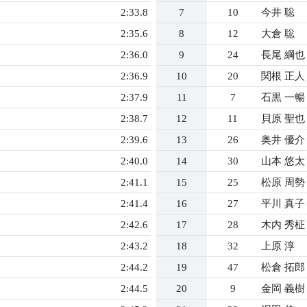
2:33.8
7
10
今井 聡
2:35.6
8
12
大倉 聡
2:36.0
9
24
長尾 綱也
2:36.9
10
20
関根 正人
2:37.9
11
7
石黒 一暢
2:38.7
12
11
貝原 聖也
2:39.6
13
26
奥井 優介
2:40.0
14
30
山本 悠太
2:41.1
15
25
松原 周勢
2:41.4
16
27
平川 真子
2:42.6
17
28
木内 秀柾
2:43.2
18
32
上原 淳
2:44.2
19
47
松倉 拓郎
2:44.5
20
9
金岡 義樹