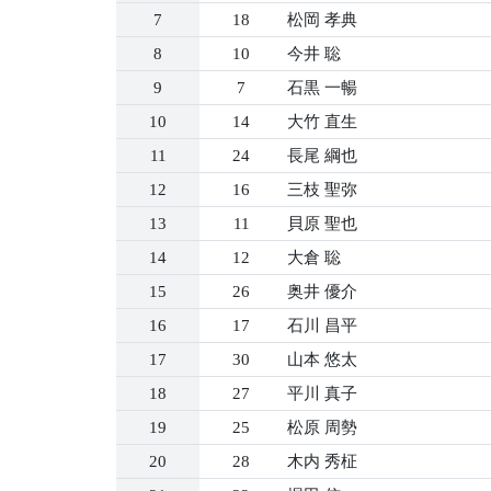
7
18
松岡 孝典
8
10
今井 聡
9
7
石黒 一暢
10
14
大竹 直生
11
24
長尾 綱也
12
16
三枝 聖弥
13
11
貝原 聖也
14
12
大倉 聡
15
26
奥井 優介
16
17
石川 昌平
17
30
山本 悠太
18
27
平川 真子
19
25
松原 周勢
20
28
木内 秀柾