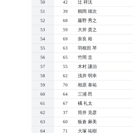
50
42
辻 祥汰
51
39
鶴岡 雄次
52
68
藤野 秀之
53
59
大井 貴之
54
69
奈良 裕
55
63
羽根田 琴
56
65
竹岡 圭
57
55
木村 謙治
58
62
浅井 明幸
59
70
相原 泰祐
60
64
三浦 昂
61
67
橘 礼太
62
37
筒井 克彦
63
60
板倉 麻美
64
71
大塚 祐樹