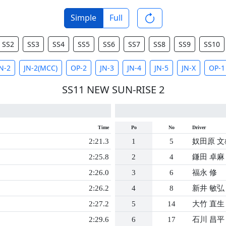
Simple
Full
SS2
SS3
SS4
SS5
SS6
SS7
SS8
SS9
SS10
N-2
JN-2(MCC)
OP-2
JN-3
JN-4
JN-5
JN-X
OP-1
SS11 NEW SUN-RISE 2
Time
Po
No
Driver
2:21.3
1
5
奴田原 文
2:25.8
2
4
鎌田 卓麻
2:26.0
3
6
福永 修
2:26.2
4
8
新井 敏弘
2:27.2
5
14
大竹 直生
2:29.6
6
17
石川 昌平