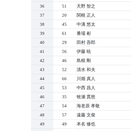
36
51
天野 智之
37
20
関根 正人
38
45
中溝 悠太
39
61
番場 彬
40
29
田村 吾郎
41
56
伊藤 暁
42
46
島根 剛
43
52
清水 和夫
44
66
川畑 真人
45
53
中西 昌人
46
35
牧瀬 貫慈
47
54
海老原 孝敬
48
57
遠藤 文俊
49
49
本名 修也