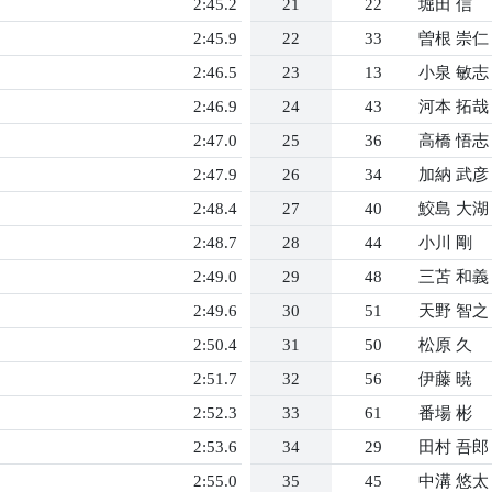
2:45.2
21
22
堀田 信
2:45.9
22
33
曽根 崇仁
2:46.5
23
13
小泉 敏志
2:46.9
24
43
河本 拓哉
2:47.0
25
36
高橋 悟志
2:47.9
26
34
加納 武彦
2:48.4
27
40
鮫島 大湖
2:48.7
28
44
小川 剛
2:49.0
29
48
三苫 和義
2:49.6
30
51
天野 智之
2:50.4
31
50
松原 久
2:51.7
32
56
伊藤 暁
2:52.3
33
61
番場 彬
2:53.6
34
29
田村 吾郎
2:55.0
35
45
中溝 悠太