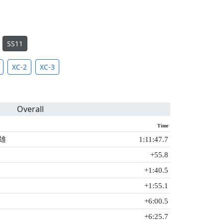
SS11
XC-2
XC-3
Overall
Time
雄
1:11:47.7
+55.8
+1:40.5
+1:55.1
+6:00.5
+6:25.7