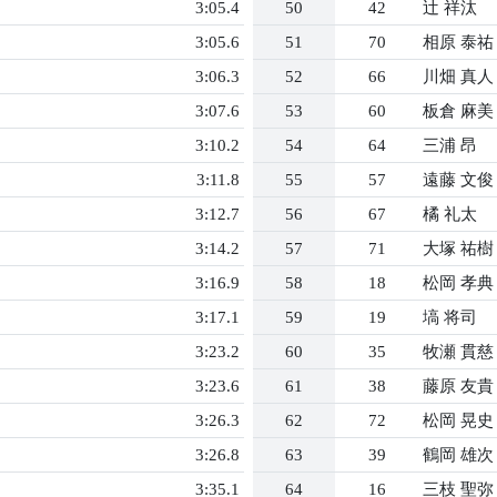
3:05.4
50
42
辻 祥汰
3:05.6
51
70
相原 泰祐
3:06.3
52
66
川畑 真人
3:07.6
53
60
板倉 麻美
3:10.2
54
64
三浦 昂
3:11.8
55
57
遠藤 文俊
3:12.7
56
67
橘 礼太
3:14.2
57
71
大塚 祐樹
3:16.9
58
18
松岡 孝典
3:17.1
59
19
塙 将司
3:23.2
60
35
牧瀬 貫慈
3:23.6
61
38
藤原 友貴
3:26.3
62
72
松岡 晃史
3:26.8
63
39
鶴岡 雄次
3:35.1
64
16
三枝 聖弥