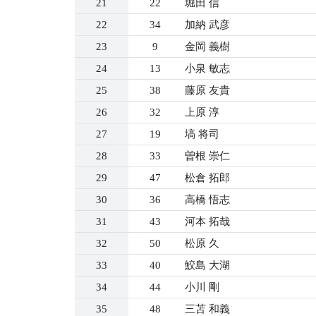
21
22
堀田 信
22
34
加納 武彦
23
9
金岡 義樹
24
13
小泉 敏志
25
38
藤原 友貴
26
32
上原 淳
27
19
塙 将司
28
33
曽根 崇仁
29
47
松倉 拓郎
30
36
高橋 悟志
31
43
河本 拓哉
32
50
松原 久
33
40
鮫島 大湖
34
44
小川 剛
35
48
三苫 和義