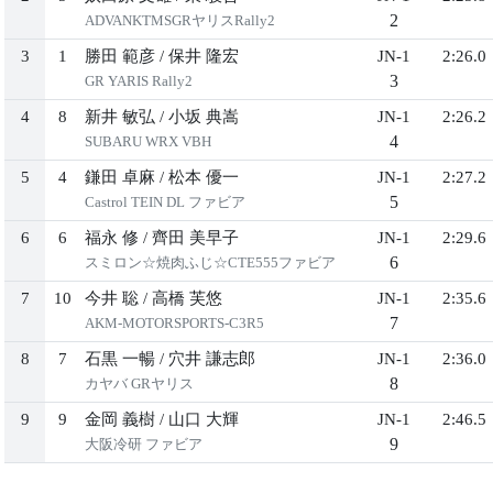
2
ADVANKTMSGRヤリスRally2
3
1
勝田 範彦
/
保井 隆宏
JN-1
2:26.0
3
GR YARIS Rally2
4
8
新井 敏弘
/
小坂 典嵩
JN-1
2:26.2
4
SUBARU WRX VBH
5
4
鎌田 卓麻
/
松本 優一
JN-1
2:27.2
5
Castrol TEIN DL ファビア
6
6
福永 修
/
齊田 美早子
JN-1
2:29.6
6
スミロン☆焼肉ふじ☆CTE555ファビア
7
10
今井 聡
/
高橋 芙悠
JN-1
2:35.6
7
AKM-MOTORSPORTS-C3R5
8
7
石黒 一暢
/
穴井 謙志郎
JN-1
2:36.0
8
カヤバ GRヤリス
9
9
金岡 義樹
/
山口 大輝
JN-1
2:46.5
9
大阪冷研 ファビア