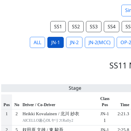
Si
SS1
SS2
SS3
SS4
SS
ALL
JN-1
JN-2
JN-2(MCC)
OP-
SS11 
Stage
Class
Pos
No
Driver / Co-Driver
Pos
Time
1
2
Heikki Kovalainen
/
北川 紗衣
JN-1
2:21.3
1
AICELLO速心DLヤリスRally2
2
5
奴田原 文雄
/
東 駿吾
JN-1
2:25.8