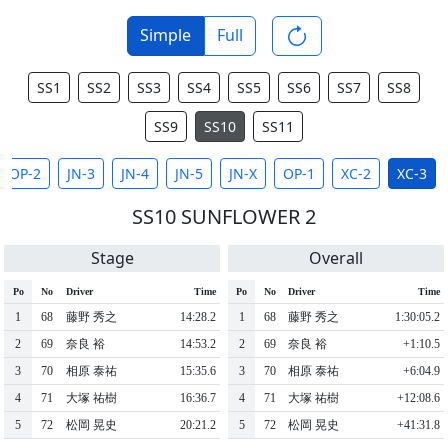
Simple
Full
SS1
SS2
SS3
SS4
SS5
SS6
SS7
SS8
SS9
SS10
SS11
OP-2
JN-3
JN-4
JN-5
JN-X
OP-1
XC-2
XC-3
SS10 SUNFLOWER 2
Stage
Overall
Po
No
Driver
Time
Po
No
Driver
Time
1
68
藤野 秀之
14:28.2
1
68
藤野 秀之
1:30:05.2
2
69
奈良 裕
14:53.2
2
69
奈良 裕
+1:10.5
3
70
相原 泰祐
15:35.6
3
70
相原 泰祐
+6:04.9
4
71
大塚 祐樹
16:36.7
4
71
大塚 祐樹
+12:08.6
5
72
松岡 晃史
20:21.2
5
72
松岡 晃史
+41:31.8