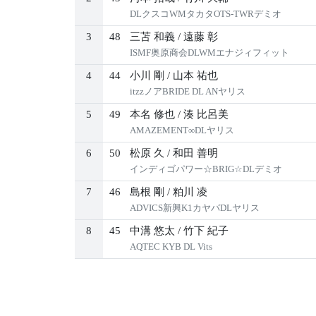
DLクスコWMタカタOTS-TWRデミオ
3
48
三苫 和義
/
遠藤 彰
ISMF奥原商会DLWMエナジィフィット
4
44
小川 剛
/
山本 祐也
itzzノアBRIDE DL ANヤリス
5
49
本名 修也
/
湊 比呂美
AMAZEMENT∞DLヤリス
6
50
松原 久
/
和田 善明
インディゴパワー☆BRIG☆DLデミオ
7
46
島根 剛
/
粕川 凌
ADVICS新興K1カヤバDLヤリス
8
45
中溝 悠太
/
竹下 紀子
AQTEC KYB DL Vits