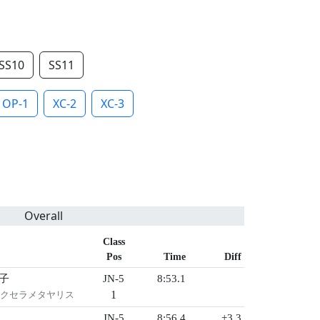
SS10
SS11
OP-1
XC-2
XC-3
Overall
Class
Pos
Time
Diff
子
JN-5
8:53.1
1
ックセラメタヤリス
JN-5
8:56.4
+3.3