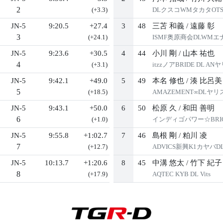
2
(+3.3)
DLクスコWMタカタOTS
JN-5
9:20.5
+27.4
3
48
三苫 和義
/
遠藤 彰
3
(+24.1)
ISMF奥原商会DLWM
JN-5
9:23.6
+30.5
4
44
小川 剛
/
山本 祐也
4
(+3.1)
itzzノアBRIDE DL AN
JN-5
9:42.1
+49.0
5
49
本名 修也
/
湊 比呂美
5
(+18.5)
AMAZEMENT∞DLヤリ
JN-5
9:43.1
+50.0
6
50
松原 久
/
和田 善明
6
(+1.0)
インディゴパワー☆BRI
JN-5
9:55.8
+1:02.7
7
46
島根 剛
/
粕川 凌
7
(+12.7)
ADVICS新興K1カヤバ
JN-5
10:13.7
+1:20.6
8
45
中溝 悠太
/
竹下 紀子
8
(+17.9)
AQTEC KYB DL Vits