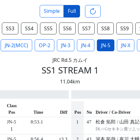
Simple
Full
SS3
SS4
SS5
SS6
SS7
SS8
SS9
JN-2(MCC)
OP-2
JN-3
JN-4
JN-5
JN-X
JRC Rd.5 カムイ
SS1 STREAM 1
11.04km
Class
Pos
Time
Diff
Pos
No
Driver / Co-Driver
JN-5
8:53.1
1
47
松倉 拓郎
/
山田 真記
1
DL☆Gセキネン鹿ソニ
JN-5
8:56.4
+3.3
2
43
河本 拓哉
/
有川 大輔