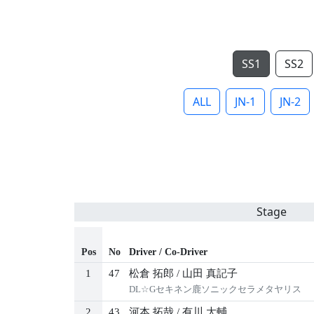
SS1
SS2
ALL
JN-1
JN-2
Stage
Pos
No
Driver / Co-Driver
1
47
松倉 拓郎
/
山田 真記子
DL☆Gセキネン鹿ソニックセラメタヤリス
2
43
河本 拓哉
/
有川 大輔